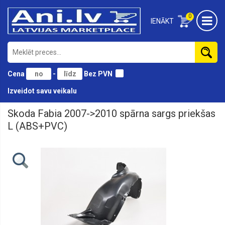
0
IENĀKT
Cena
-
Bez PVN
Izveidot savu veikalu
Skoda Fabia 2007->2010 spārna sargs priekšas
Lukturi,
remkomplekti
L (ABS+PVC)
Lukturu
stikli,
Miglas
lukturu
stikli
Miglas
lukturi
Aizmugures
lukturi,