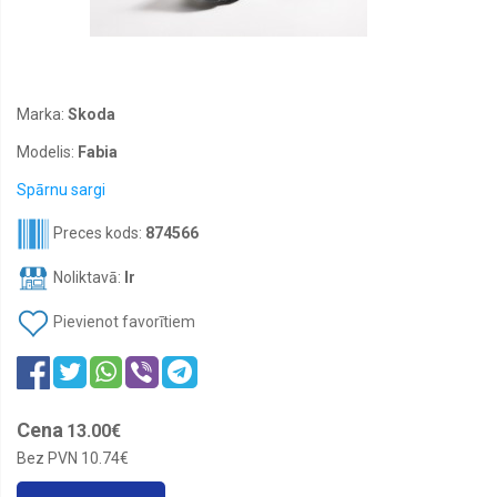
STOP,
numuru
apgaismes
lukturi
Lukturu
līmeņa
Marka:
Skoda
devēji
Modelis:
Fabia
Tūninga
lukturi
Spārnu sargi
un
daļas
Preces kods:
874566
Dienas
gaitas
Noliktavā:
Ir
lukturi
Pievienot favorītiem
Pagrieziena
lukturi,
gabarītlukturi
Lukturu
mazgātāju
Cena
13.00€
sprauslas
Bez PVN
10.74€
Lukturu
motoriņi