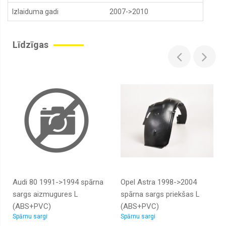
Izlaiduma gadi
2007->2010
Buferi,
buferu
sliedes,
uzlikas,
Līdzīgas
spoileri
Degvielas
tvertnes,
caurules,
stīpas
Degvielas
tvertnes
korķi
Priekšas
rāmji
Dzinēju
pārsegi,
slēdži,
Audi 80 1991->1994 spārna
Opel Astra 1998->2004
bagažnieku
vāki
sargs aizmugures L
spārna sargs priekšas L
(ABS+PVC)
(ABS+PVC)
Emblēmas
Spārnu sargi
Spārnu sargi