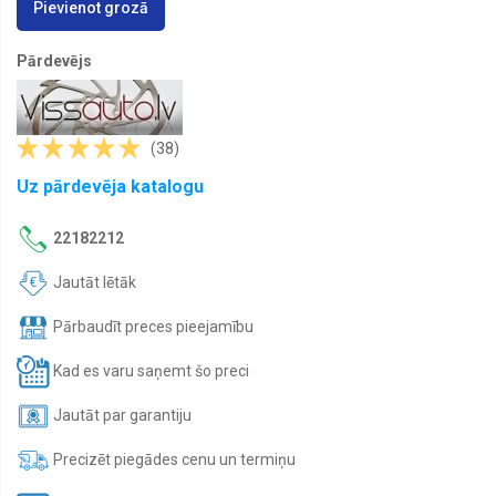
Pievienot grozā
Lukturu
vadības
Pārdevējs
bloki
Lukturi
kravas
automašīnām
(38)
Miglas
Uz pārdevēja katalogu
lukturi
kravas
automašīnām
22182212
Pagrieziena
lukturi
Jautāt lētāk
kravas
automašīnām
Pārbaudīt preces pieejamību
Papildlukturi
Kad es varu saņemt šo preci
Spārni
Jautāt par garantiju
Spārnu
sargi
Precizēt piegādes cenu un termiņu
Remontdaļas