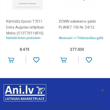
Radiatori
interkūleri,
caurules
Kārtridžs Epson T7011
ZOWN saliekams galds
Radiatori
Extra Augstas ietilpības
PLANET 150 Nr. 24/12
salona,
caurules
Melns (C13T70114010)
Kārtridži tintes printeriem
Aksesuāri >> Tirdzniecības galdi
Radiatori
eļļas
8.47€
277.03€
Radiatoru
vāciņi
Ventilatori
dzesēšanas,
Viskosajūgi
Ventilatori
salona
Izplešanās
tvertnes
Kondicionieru
sūkņi,