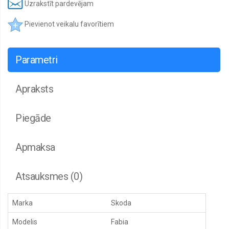
arkas
Uzrakstīt pardevējam
Remontdaļas
Pievienot veikalu favorītiem
sliekšņi
Remontdaļas,
durvis
Parametri
Dzinēju
aizsegi
Apraksts
Bremžu
aizsegi
Piegāde
Spoguļi,
korpusi,
motoriņi
Apmaksa
Spoguļu
stikli
Atsauksmes (0)
Gāzes
atsperes
Restes,
Marka
Skoda
Restu
uzlikas,
Modelis
Fabia
Joslas