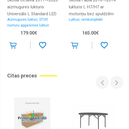
Skoda Octavia 2017->2020
Skoda Fabia 2010->2014
Logu
tīrītāju
aizmugures lukturis
lukturis L H7/H7 ar
slotiņas
Universāls L Standard LED
motoriņu bez spuldzēm
Aizmugures lukturi, STOP,
Lukturi, remkomplekti
bez patronām LED VARROC
HELLA
Logu
škidruma
numuru apgaismes lukturi
tvertnes,
179.00€
165.00€
sūknīši
Slēdži
Vilkšanas
cilpas
Parkošanās
sensori
Citas preces
Bagažnieka
vanniņas,
grīdiņas
Radiatori
dzesēšanas,
caurules
Radiatori
kondicioniera,
caurules