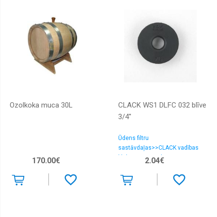
Ozolkoka muca 30L
CLACK WS1 DLFC 032 blīve
3/4''
Ūdens filtru
sastāvdaļas>>CLACK vadības
bloku rezerves daļas>>CLACK
170.00€
2.04€
DLFC