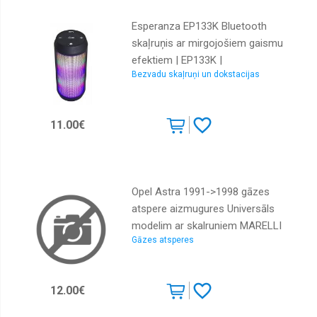
Esperanza EP133K Bluetooth
skaļruņis ar mirgojošiem gaismu
efektiem | EP133K |
Bezvadu skaļruņi un dokstacijas
5901299940068
11.00€
Opel Astra 1991->1998 gāzes
atspere aizmugures Universāls
modelim ar skalruniem MARELLI
Gāzes atsperes
12.00€