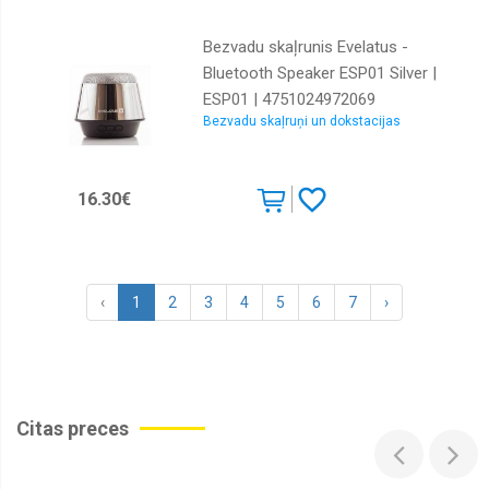
Bezvadu skaļrunis Evelatus -
Bluetooth Speaker ESP01 Silver |
ESP01 | 4751024972069
Bezvadu skaļruņi un dokstacijas
16.30€
‹
1
2
3
4
5
6
7
›
Citas preces