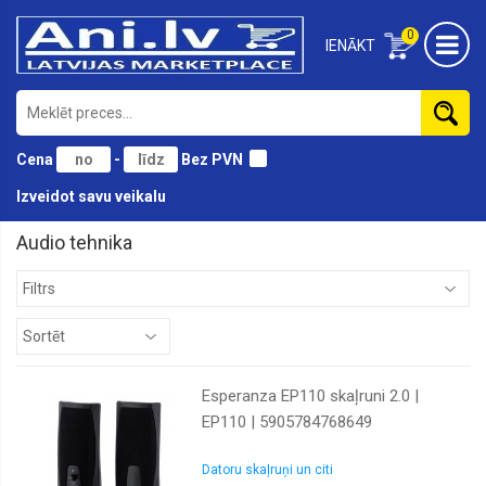
0
IENĀKT
Cena
-
Bez PVN
Izveidot savu veikalu
Audio tehnika
Esperanza EP110 skaļruni 2.0 |
EP110 | 5905784768649
Datoru skaļruņi un citi