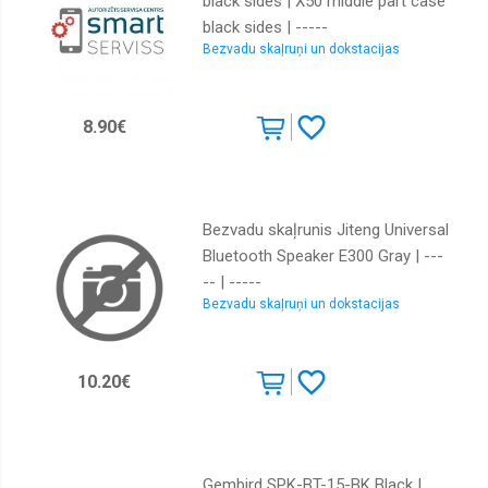
black sides | X50 middle part case
black sides | -----
Bezvadu skaļruņi un dokstacijas
8.90€
Bezvadu skaļrunis Jiteng Universal
Bluetooth Speaker E300 Gray | ---
-- | -----
Bezvadu skaļruņi un dokstacijas
10.20€
Gembird SPK-BT-15-BK Black |