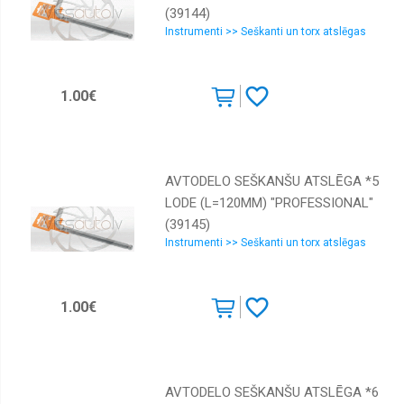
(39144)
Skavotāji
Instrumenti >> Seškanti un torx atslēgas
Somas,
kastes,
jostas
1.00€
Spīles,
skruvspīles
Urbšanai
AVTODELO SEŠKANŠU ATSLĒGA *5
Viņčas,
Celtni,
LODE (L=120MM) "PROFESSIONAL"
Preses
(39145)
Vīles
Instrumenti >> Seškanti un torx atslēgas
Vītņu
griešana
1.00€
AVTODELO SEŠKANŠU ATSLĒGA *6