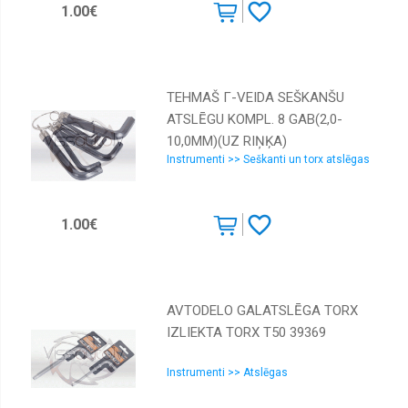
1.00€
TEHMAŠ Г-VEIDA SEŠKANŠU
ATSLĒGU KOMPL. 8 GAB(2,0-
10,0MM)(UZ RIŅĶA)
Instrumenti >> Seškanti un torx atslēgas
1.00€
AVTODELO GALATSLĒGA TORX
IZLIEKTA TORX Т50 39369
Instrumenti >> Atslēgas