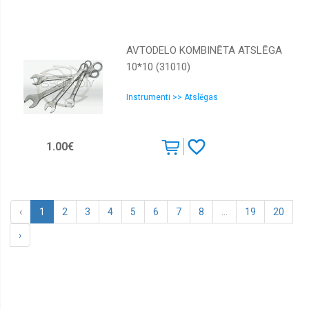
AVTODELO KOMBINĒTA ATSLĒGA
10*10 (31010)
Instrumenti >> Atslēgas
1.00€
‹
1
2
3
4
5
6
7
8
...
19
20
›