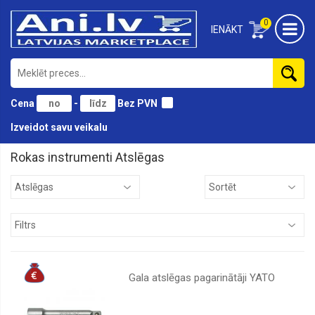
0
IENĀKT
Cena
-
Bez PVN
Izveidot savu veikalu
Rokas instrumenti Atslēgas
Āmuri
Atslēgas
Birstes
Cirvji
Domkrati
Gala atslēgas pagarinātāji YATO
Gāzes
instrumenti