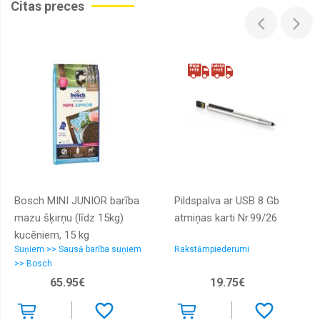
Citas preces
Bosch MINI JUNIOR barība
Pildspalva ar USB 8 Gb
mazu šķirņu (līdz 15kg)
atmiņas karti Nr.99/26
kucēniem, 15 kg
Suņiem >> Sausā barība suņiem
Rakstāmpiederumi
>> Bosch
65.95€
19.75€