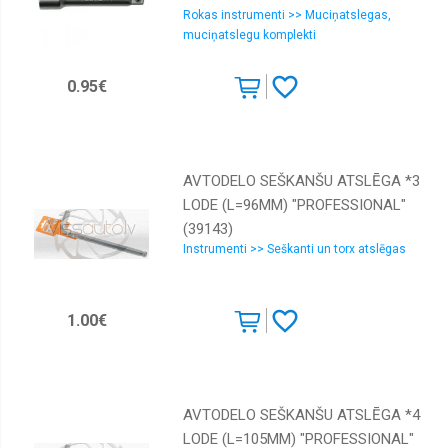
Kalti
Rokas instrumenti >> Muciņatslegas,
muciņatslegu komplekti
Kniedētāji
Krāsošanai
0.95€
Laužņi
Līmeņrādi
Marķēšanas
AVTODELO SEŠKANŠU ATSLĒGA *3
instrumenti
LODE (L=96MM) "PROFESSIONAL"
Muciņas
(39143)
Instrumenti >> Seškanti un torx atslēgas
Mērinstrumenti
Naži,
šķēres,
1.00€
zāģi
Pistoles
Plakanknaibles
AVTODELO SEŠKANŠU ATSLĒGA *4
Rokas
skrūvgrieži
LODE (L=105MM) "PROFESSIONAL"