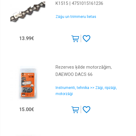
K1515 | 4751015161236
Zāģu un trimmeru lietas
13.99€
Rezerves ķēde motorzāģim,
DAEWOO DACS 66
Instrumenti, tehnika >> Zāģi, ripzāģi,
motorzāģi
15.00€