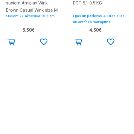
suņiem Amiplay Wink
DOT-5.1 0,5 KG
Brown Casual Wink size M
Suņiem >> Aksesuāri suņiem
Eļļas un piedevas -> Citas eļļas
un antifrīza maisījums
5.50€
4.50€