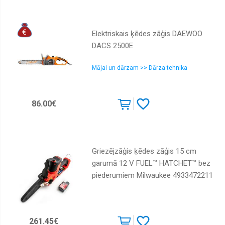
Elektriskais ķēdes zāģis DAEWOO
DACS 2500E
Mājai un dārzam >> Dārza tehnika
86.00€
Griezējzāģis ķēdes zāģis 15 cm
garumā 12 V FUEL™ HATCHET™ bez
piederumiem Milwaukee 4933472211
261.45€