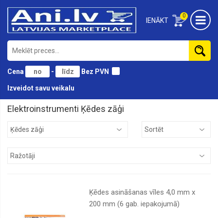
0
IENĀKT
Cena
-
Bez PVN
Izveidot savu veikalu
Elektroinstrumenti Ķēdes zāģi
Divripu
slīpmašīnas
Ēveles
Figūrzāģi
Frēzes
Fēni
Ķēdes asināšanas vīles 4,0 mm x
200 mm (6 gab. iepakojumā)
Galda
zāģi