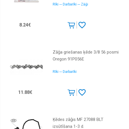
Rīki --- Darbarīki --- Zāģi
Ķēdes
zāģi
Lenķa
8.24€
slīpmašīnas
Lodāmuri
un
piederumi
Zāģa griešanas ķēde 3/8 56 posmi
Maisītāji,
Oregon ‎91P056E
mikseri
Multi
Rīki --- Darbarīki
instrumenti
Multimetri
11.88€
Perforātori
un
triecienurbjmašīnas
Putekļu
pelnu
Ķēdes zāģis MF 27088 BLT
un
lapu
izsūtīšana 1-3 d.