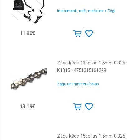
sucēji,
putēji
Instrumenti, naži, mačetes > Zāģi
Ripzāģi
Slīpmašīnas
11.90€
Slīpēšanai
Triecienskruvgrieži
Urbji
Zāģu ķēde 13collas 1.5mm 0.325 |
Urbjmašīnas
K1315 | 4751015161229
Zobenzāģi
Zāģu un trimmeru lietas
Zāģu
diski
un
griezējdiski
13.19€
Zāģu ķēde 15collas 1.5mm 0.325 |