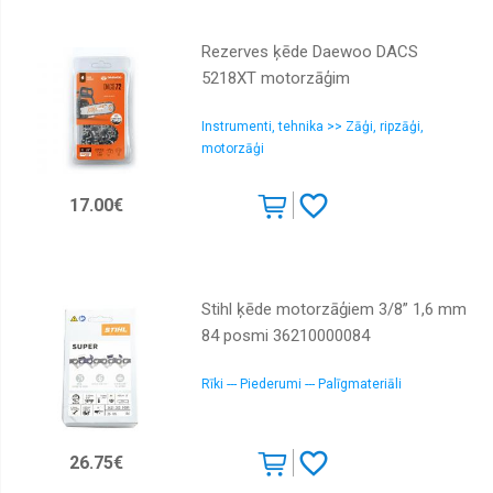
Rezerves ķēde Daewoo DACS
5218XT motorzāģim
Instrumenti, tehnika >> Zāģi, ripzāģi,
motorzāģi
17.00€
Stihl ķēde motorzāģiem 3/8” 1,6 mm
84 posmi 36210000084
Rīki --- Piederumi --- Palīgmateriāli
26.75€