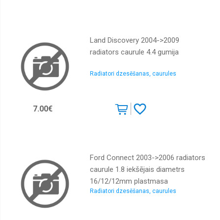
Radiatori
interkūleri,
caurules
Land Discovery 2004->2009
Radiatori
radiators caurule 4.4 gumija
salona,
caurules
Radiatori dzesēšanas, caurules
Radiatori
eļļas
Radiatoru
7.00€
vāciņi
Ventilatori
dzesēšanas,
Viskosajūgi
Ford Connect 2003->2006 radiators
Ventilatori
salona
caurule 1.8 iekšējais diametrs
16/12/12mm plastmasa
Izplešanās
tvertnes
Radiatori dzesēšanas, caurules
Kondicionieru
sūkņi,