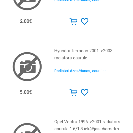
Radiatori dzesēšanas, caurules
Lukturu
vadības
bloki
2.00€
Lukturi
kravas
automašīnām
Miglas
Hyundai Terracan 2001->2003
lukturi
kravas
radiators caurule
automašīnām
Pagrieziena
Radiatori dzesēšanas, caurules
lukturi
kravas
automašīnām
5.00€
Papildlukturi
Spārni
Spārnu
sargi
Opel Vectra 1996->2001 radiators
caurule 1.6/1.8 iekšējais diametrs
Remontdaļas