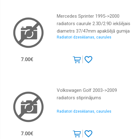
Logu
tīrītāju
slotiņas
Mercedes Sprinter 1995->2000
Logu
radiators caurule 2.3D/2.9D iekšējais
škidruma
diametrs 37/47mm apakšējā gumija
tvertnes,
sūknīši
Radiatori dzesēšanas, caurules
Slēdži
Vilkšanas
7.00€
cilpas
Parkošanās
sensori
Bagažnieka
Volkswagen Golf 2003->2009
vanniņas,
radiators stiprinājums
grīdiņas
Radiatori
Radiatori dzesēšanas, caurules
dzesēšanas,
caurules
Radiatori
7.00€
kondicioniera,
caurules