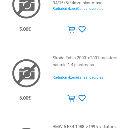
arkas
34/16/5/34mm plastmasa
Radiatori dzesēšanas, caurules
Remontdaļas
sliekšņi
Remontdaļas,
durvis
5.00€
Dzinēju
aizsegi
Bremžu
aizsegi
Skoda Fabia 2000->2007 radiators
caurule 1.4 plastmasa
Spoguļi,
korpusi,
motoriņi
Radiatori dzesēšanas, caurules
Spoguļu
stikli
6.00€
Gāzes
atsperes
Restes,
Restu
uzlikas,
BMW 5 E34 1988->1995 radiators
Joslas