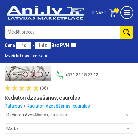
0
IENĀKT
Cena
-
Bez PVN
Izveidot savu veikalu
Lukturi,
remkomplekti
+371 22 18 22 12
Lukturu
(38)
stikli,
Miglas
Radiatori dzesēšanas, caurules
lukturu
stikli
Katalogs
Radiatori dzesēšanas, caurules
>
Miglas
lukturi
Aizmugures
lukturi,