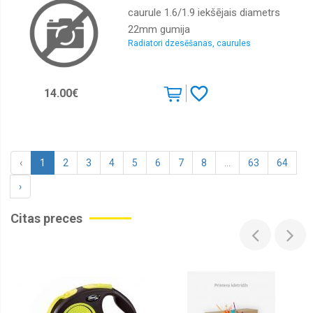
caurule 1.6/1.9 iekšējais diametrs
22mm gumija
Radiatori dzesēšanas, caurules
14.00€
‹
1
2
3
4
5
6
7
8
...
63
64
›
Citas preces