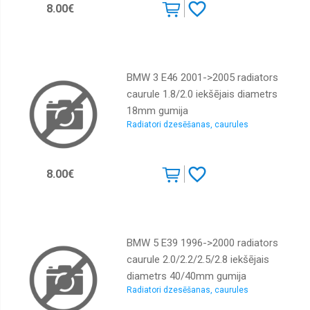
sajūgi,
8.00€
vārsti
Kondicioniera
sausinātāji
Kondicioniera
BMW 3 E46 2001->2005 radiators
sistēmas
caurule 1.8/2.0 iekšējais diametrs
daļas
18mm gumija
Kondicionieru
Radiatori dzesēšanas, caurules
iztvaicētāji
Instrumenti
8.00€
Tūninga
sporta
izpūtēji
BMW 5 E39 1996->2000 radiators
caurule 2.0/2.2/2.5/2.8 iekšējais
diametrs 40/40mm gumija
Radiatori dzesēšanas, caurules