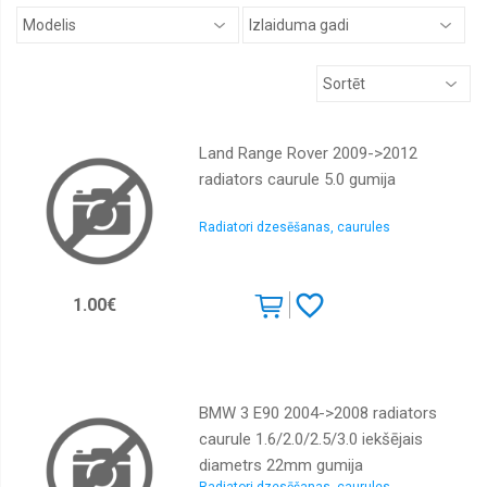
STOP,
numuru
apgaismes
lukturi
Lukturu
līmeņa
devēji
Land Range Rover 2009->2012
Tūninga
radiators caurule 5.0 gumija
lukturi
un
daļas
Radiatori dzesēšanas, caurules
Dienas
gaitas
lukturi
1.00€
Pagrieziena
lukturi,
gabarītlukturi
Lukturu
mazgātāju
BMW 3 E90 2004->2008 radiators
sprauslas
caurule 1.6/2.0/2.5/3.0 iekšējais
Lukturu
diametrs 22mm gumija
motoriņi