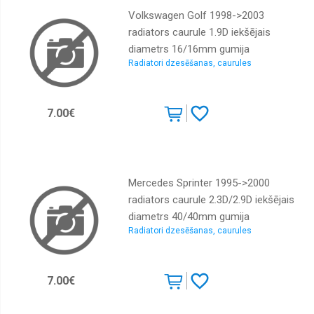
Rokturi,
slēdzenes,
Volkswagen Golf 1998->2003
fiksatori
radiators caurule 1.9D iekšējais
Moldingi,
diametrs 16/16mm gumija
spārnu
Radiatori dzesēšanas, caurules
uzlikas,
plastmasas
daļas
7.00€
Durvju
gumijas
Durvju
rullīši,
sliedes
Mercedes Sprinter 1995->2000
Logu
radiators caurule 2.3D/2.9D iekšējais
pacēlāji,
diametrs 40/40mm gumija
remkomplekti
Radiatori dzesēšanas, caurules
Logu
tīritāju
mehānismi,
motoriņi,
7.00€
slotiņu
turētāji