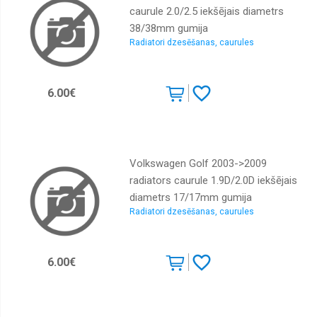
caurule 2.0/2.5 iekšējais diametrs
Buferi,
38/38mm gumija
buferu
sliedes,
Radiatori dzesēšanas, caurules
uzlikas,
spoileri
Degvielas
6.00€
tvertnes,
caurules,
stīpas
Degvielas
tvertnes
Volkswagen Golf 2003->2009
korķi
radiators caurule 1.9D/2.0D iekšējais
Priekšas
diametrs 17/17mm gumija
rāmji
Radiatori dzesēšanas, caurules
Dzinēju
pārsegi,
slēdži,
bagažnieku
6.00€
vāki
Emblēmas