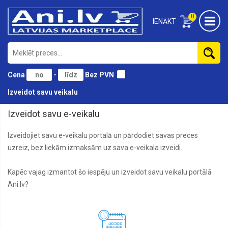
0
IENĀKT
Cena
-
Bez PVN
Izveidot savu veikalu
Izveidot savu e-veikalu
Izveidojiet savu e-veikalu portalā un pārdodiet savas preces
uzreiz, bez liekām izmaksām uz sava e-veikala izveidi.
Kapēc vajag izmantot šo iespēju un izveidot savu veikalu portālā
Ani.lv?