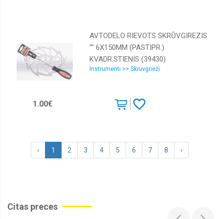
AVTODELO RIEVOTS SKRŪVGIREZIS
"" 6X150MM (PASTIPR.)
KVADR.STIENIS (39430)
Instrumenti >> Skruvgrieži
1.00€
‹
1
2
3
4
5
6
7
8
›
Citas preces