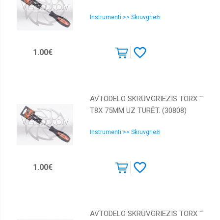
Skavotāji
Instrumenti >> Skruvgrieži
Somas,
kastes,
jostas
1.00€
Spīles,
skruvspīles
Urbšanai
AVTODELO SKRŪVGRIEZIS TORX ""
Viņčas,
Celtni,
T8X 75MM UZ TURĒT. (30808)
Preses
Vīles
Instrumenti >> Skruvgrieži
Vītņu
griešana
1.00€
AVTODELO SKRŪVGRIEZIS TORX ""