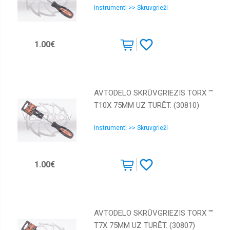
Kalti
Instrumenti >> Skruvgrieži
Kniedētāji
Krāsošanai
1.00€
Laužņi
Līmeņrādi
Marķēšanas
AVTODELO SKRŪVGRIEZIS TORX ""
instrumenti
T10X 75MM UZ TURĒT. (30810)
Muciņas
Instrumenti >> Skruvgrieži
Mērinstrumenti
Naži,
šķēres,
1.00€
zāģi
Pistoles
Plakanknaibles
AVTODELO SKRŪVGRIEZIS TORX ""
Rokas
skrūvgrieži
T7X 75MM UZ TURĒT. (30807)