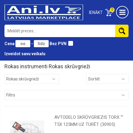
0
IENĀKT
Cena
-
Bez PVN
Izveidot savu veikalu
Rokas instrumenti Rokas skrūvgrieži
Āmuri
Atslēgas
Birstes
Cirvji
Domkrati
AVTODELO SKRŪVGRIEZIS TORX ""
Gāzes
T5X 125MM UZ TURĒT. (30905)
instrumenti