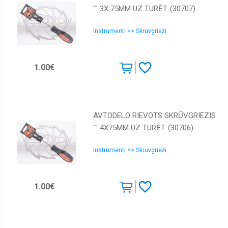
"" 3Х 75MM UZ TURĒT. (30707)
Instrumenti >> Skruvgrieži
1.00€
AVTODELO RIEVOTS SKRŪVGRIEZIS
"" 4Х75MM UZ TURĒT. (30706)
Instrumenti >> Skruvgrieži
1.00€