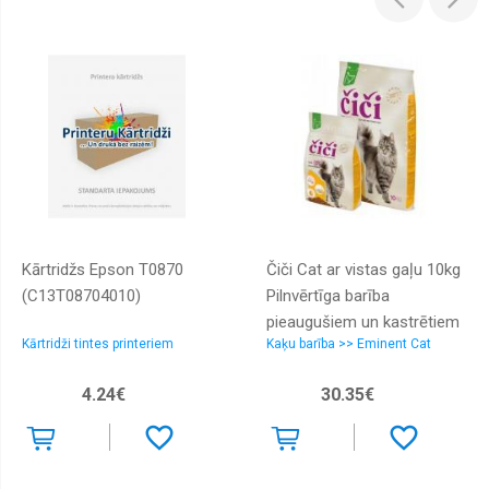
Kārtridžs Epson T0870
Čiči Cat ar vistas gaļu 10kg
(C13T08704010)
Pilnvērtīga barība
pieaugušiem un kastrētiem
Kārtridži tintes printeriem
Kaķu barība >> Eminent Cat
kaķiem
4.24€
30.35€