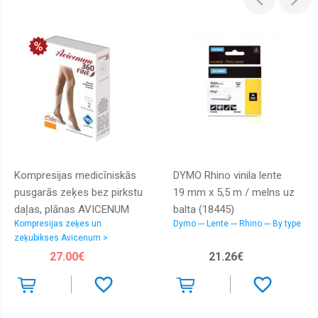
Kompresijas medicīniskās
DYMO Rhino vinila lente
pusgarās zeķes bez pirkstu
19 mm x 5,5 m / melns uz
daļas, plānas AVICENUM
balta (18445)
Kompresijas zeķes un
Dymo --- Lente --- Rhino --- By type
Fine 360, Ccl 2
zeķubikses Avicenum >
Kompresijas zeķes, pusgarās
27.00€
21.26€
zeķes, zeķbikses grūtniecēm