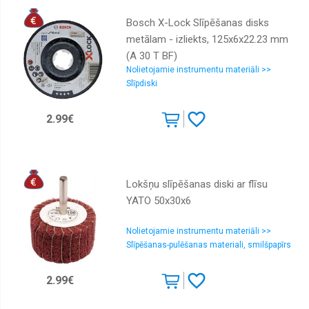
Bosch X-Lock Slīpēšanas disks
metālam - izliekts, 125x6x22.23 mm
(A 30 T BF)
Nolietojamie instrumentu materiāli >>
Slīpdiski
2.99€
Lokšņu slīpēšanas diski ar flīsu
YATO 50x30x6
Nolietojamie instrumentu materiāli >>
Slīpēšanas-pulēšanas materiali, smilšpapīrs
2.99€