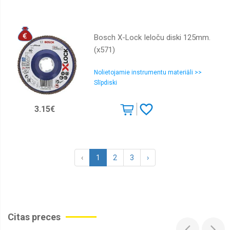
Bosch X-Lock Ieloču diski 125mm.
(x571)
Nolietojamie instrumentu materiāli >>
Slīpdiski
3.15€
‹
1
2
3
›
Citas preces