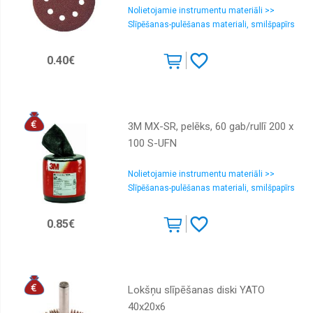
Nolietojamie instrumentu materiāli >>
Ķēdes
Slīpēšanas-pulēšanas materiali, smilšpapīrs
zāģi
Lenķa
0.40€
slīpmašīnas
Lodāmuri
un
piederumi
3M MX-SR, pelēks, 60 gab/rullī 200 x
Maisītāji,
100 S-UFN
mikseri
Multi
Nolietojamie instrumentu materiāli >>
instrumenti
Slīpēšanas-pulēšanas materiali, smilšpapīrs
Multimetri
0.85€
Perforātori
un
triecienurbjmašīnas
Putekļu
pelnu
Lokšņu slīpēšanas diski YATO
un
lapu
40x20x6