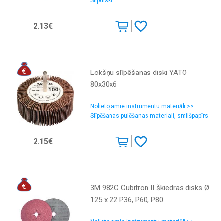
Slīpdiski
2.13€
Lokšņu slīpēšanas diski YATO
80x30x6
Nolietojamie instrumentu materiāli >>
Slīpēšanas-pulēšanas materiali, smilšpapīrs
2.15€
3M 982C Cubitron II škiedras disks Ø
125 x 22 P36, P60, P80