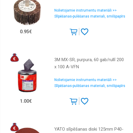
sucēji,
putēji
Nolietojamie instrumentu materiāli >>
Ripzāģi
Slīpēšanas-pulēšanas materiali, smilšpapīrs
Slīpmašīnas
0.95€
Slīpēšanai
Triecienskruvgrieži
Urbji
3M MX-SR, purpura, 60 gab/rullī 200
Urbjmašīnas
x 100 A-VFN
Zobenzāģi
Nolietojamie instrumentu materiāli >>
Zāģu
Slīpēšanas-pulēšanas materiali, smilšpapīrs
diski
un
griezējdiski
1.00€
YATO slīpēšanas diski 125mm P40-