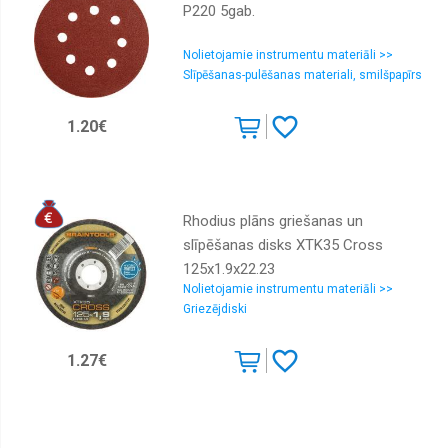
P220 5gab.
Nolietojamie instrumentu materiāli >>
Slīpēšanas-pulēšanas materiali, smilšpapīrs
1.20€
Rhodius plāns griešanas un
slīpēšanas disks XTK35 Cross
125x1.9x22.23
Nolietojamie instrumentu materiāli >>
Griezējdiski
1.27€