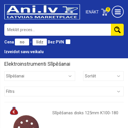
0
IENĀKT
Cena
-
Bez PVN
Izveidot savu veikalu
Elektroinstrumenti Slīpēšanai
Divripu
slīpmašīnas
Ēveles
Figūrzāģi
Frēzes
Fēni
Slīpēšanas disks 125mm K100-180
Galda
zāģi