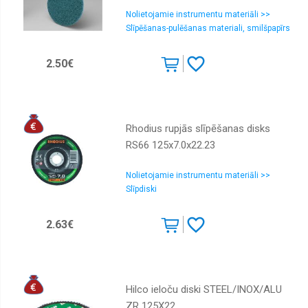
Nolietojamie instrumentu materiāli >>
Slīpēšanas-pulēšanas materiali, smilšpapīrs
2.50€
Rhodius rupjās slīpēšanas disks
RS66 125x7.0x22.23
Nolietojamie instrumentu materiāli >>
Slīpdiski
2.63€
Hilco ieloču diski STEEL/INOX/ALU
ZR 125X22