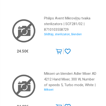
Philips Avent Mikroviļņu tvaika
sterilizators | SCF281/02 |
8710103558729
Sildītāji, sterilizatori, blenderi
24.50€
Mikseri un blenderi Adler Mixer AD
4212 Hand Mixer, 300 W, Number
of speeds 5, Turbo mode, White |
Mikseri
AD 4212 | 5908256835375