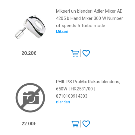
Mikseri un blenderi Adler Mixer AD
4205 b Hand Mixer 300 W Number
of speeds 5 Turbo mode
Mikseri
White/Black | AD 4205 b |
5908256831537
20.20€
PHILIPS ProMix Rokas blenderis,
650W | HR2531/00 |
8710103914303
Blenderi
22.00€