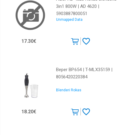
3in1 800W | AD 4620 |
5903887800051
Unmapped Data
17.30€
Beper BP.654 | T-MLX35159 |
8056420220384
Blenderi Rokas
18.20€