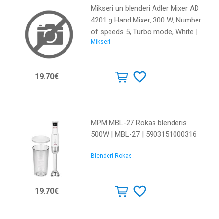
Mikseri un blenderi Adler Mixer AD
4201 g Hand Mixer, 300 W, Number
of speeds 5, Turbo mode, White |
Mikseri
AD 4201 g | 5908256831216
19.70€
MPM MBL-27 Rokas blenderis
500W | MBL-27 | 5903151000316
Blenderi Rokas
19.70€