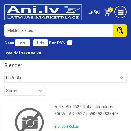
0
IENĀKT
Cena
-
Bez PVN
Izveidot savu veikalu
Blenderi
Adler AD 4622 Rokas blenderis
300W | AD 4622 | 5902934833448
Blenderi Rokas