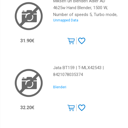
Mikseri un blenderi Adler AD
4625w Hand Blender, 1500 W,
Number of speeds 5, Turbo mode,
Unmapped Data
White | AD 4625w |
5902934838993
31.90€
Jata BT159 | T-MLX42543 |
8421078035374
Blenderi
32.20€