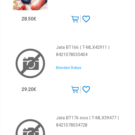
28.50€
Jata BT166 | T-MLX42911 |
8421078035404
Blenderi Rokas
29.20€
Jata BT176 inox | T-MLX39477 |
8421078034728