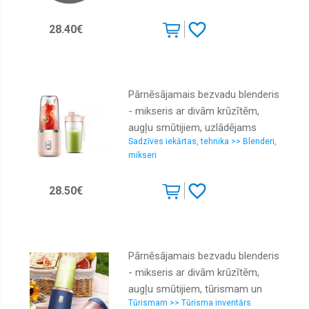
28.40€
Pārnēsājamais bezvadu blenderis
- mikseris ar divām krūzītēm,
augļu smūtijiem, uzlādējams
Sadzīves iekārtas, tehnika >> Blenderi,
mikseri
28.50€
Pārnēsājamais bezvadu blenderis
- mikseris ar divām krūzītēm,
augļu smūtijiem, tūrismam un
Tūrismam >> Tūrisma inventārs
piknikam, uzlādējams