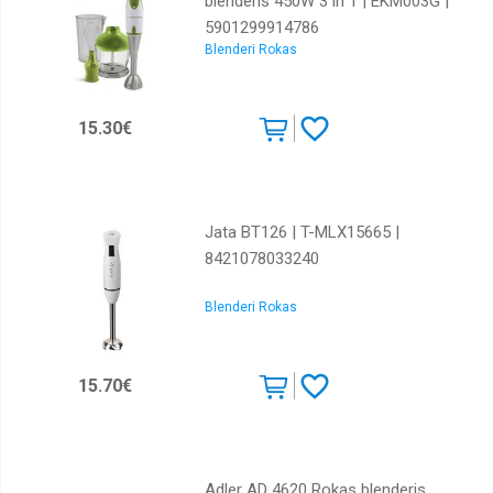
blenderis 450W 3 in 1 | EKM003G |
5901299914786
Blenderi Rokas
15.30€
Jata BT126 | T-MLX15665 |
8421078033240
Blenderi Rokas
15.70€
Adler AD 4620 Rokas blenderis