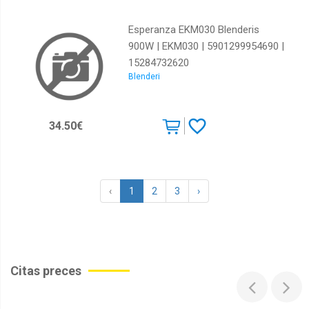
Esperanza EKM030 Blenderis
900W | EKM030 | 5901299954690 |
15284732620
Blenderi
34.50€
‹
1
2
3
›
Citas preces