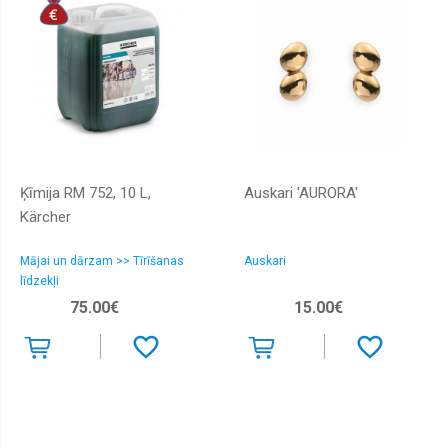
Ķīmija RM 752, 10 L,
Auskari 'AURORA'
Kärcher
Mājai un dārzam >> Tīrīšanas
Auskari
līdzekļi
75.00€
15.00€