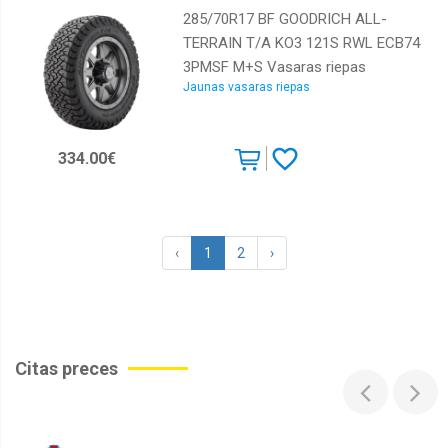
285/70R17 BF GOODRICH ALL-
TERRAIN T/A KO3 121S RWL ECB74
3PMSF M+S Vasaras riepas
Jaunas vasaras riepas
334.00€
‹
1
2
›
Citas preces