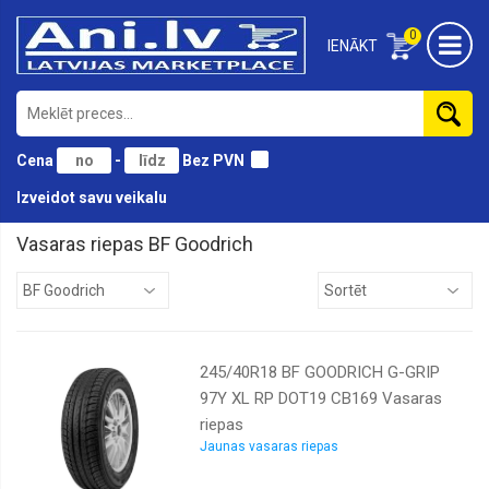
0
IENĀKT
Cena
-
Bez PVN
Izveidot savu veikalu
Vasaras riepas BF Goodrich
Antares
Atturo
Austone
245/40R18 BF GOODRICH G-GRIP
BF
Goodrich
97Y XL RP DOT19 CB169 Vasaras
riepas
Black
lion
Jaunas vasaras riepas
Bridgestone