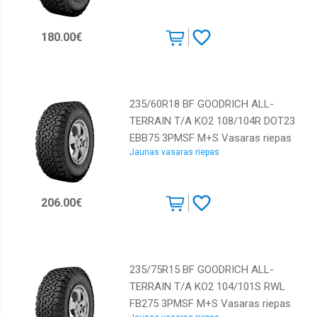
Kumho
Lassa
180.00€
Marshal
Maxxis
Michelin
235/60R18 BF GOODRICH ALL-
TERRAIN T/A KO2 108/104R DOT23
Nankang
EBB75 3PMSF M+S Vasaras riepas
Nexen
Jaunas vasaras riepas
Nokian
Pirelli
206.00€
Powertrac
Roadcruza
Rotalla
235/75R15 BF GOODRICH ALL-
Sailun
TERRAIN T/A KO2 104/101S RWL
FB275 3PMSF M+S Vasaras riepas
Starmaxx