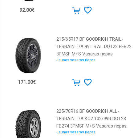
Continental
92.00€
Cooper
Dunlop
Falken
215/65R17 BF GOODRICH TRAIL-
TERRAIN T/A 99T RWL DOT22 EEB72
Federal
3PMSF M+S Vasaras riepas
GT
Jaunas vasaras riepas
Radial
General
tyre
171.00€
GiTi
GoodYear
Goodride
225/70R16 BF GOODRICH ALL-
TERRAIN T/A KO2 102/99R DOT23
Gripmax
FB274 3PMSF M+S Vasaras riepas
Hankook
Jaunas vasaras riepas