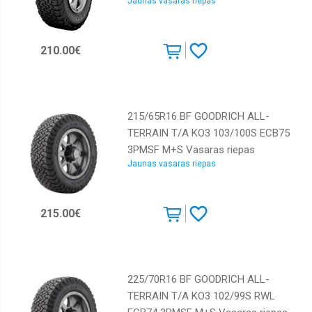
Jaunas vasaras riepas
Sunny
Toyo
210.00€
Tracmax
Triangle
Westlake
215/65R16 BF GOODRICH ALL-
Winrun
TERRAIN T/A KO3 103/100S ECB75
3PMSF M+S Vasaras riepas
Yokohama
Jaunas vasaras riepas
215.00€
225/70R16 BF GOODRICH ALL-
TERRAIN T/A KO3 102/99S RWL