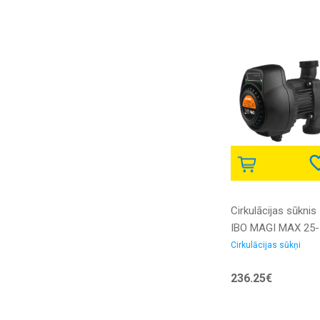
Cirkulācijas sūknis
IBO MAGI MAX 25-
100/180
Cirkulācijas sūkņi
Elektroniskais ar
236.25€
skrūvēm