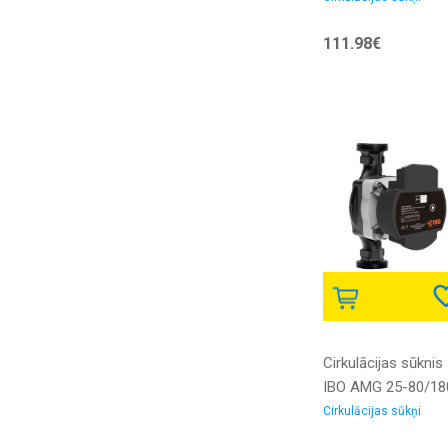
ar skrūvēm
111.98€
Cirkulācijas sūknis
IBO AMG 25-80/18
ar PWM vadību un
Cirkulācijas sūkņi
skrūvju