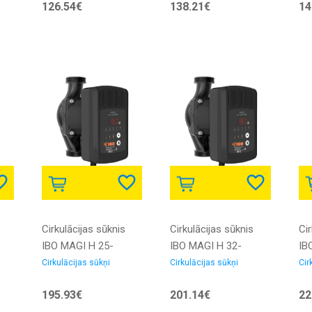
126.54€
138.21€
14
savienojumiem
savienojumiem
Cirkulācijas sūknis
Cirkulācijas sūknis
Cir
IBO MAGI H 25-
IBO MAGI H 32-
IB
120/180
120/180
DN
Cirkulācijas sūkņi
Cirkulācijas sūkņi
Cir
elektroniskais ar
Elektroniskais ar
195.93€
201.14€
22
skrūvēm
skrūvēm