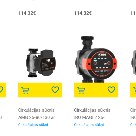
ar skrūvju
ar skrūvēm
114.32€
114.32€
11
savienojumiem
Cirkulācijas sūknis
Cirkulācijas sūknis
Cir
0
AMG 25-80/130 ar
IBO MAGI 2 25-
IB
PWM vadību un
80/180 elektroniskais
80
Cirkulācijas sūkņi
Cirkulācijas sūkņi
Cir
skrūvju
ar skrūvju
sa