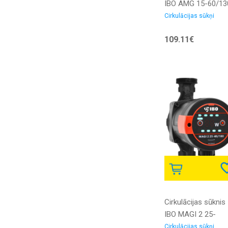
IBO AMG 15-60/13
ar PWM vadību ar
Cirkulācijas sūkņi
skrūvju
109.11€
savienojumiem
Cirkulācijas sūknis
IBO MAGI 2 25-
40/180 elektronisk
Cirkulācijas sūkņi