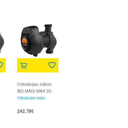
Cirkulācijas sūknis
IBO MAGI MAX 32-
100/180
Cirkulācijas sūkņi
Elektroniskais ar
242.78€
skrūvēm