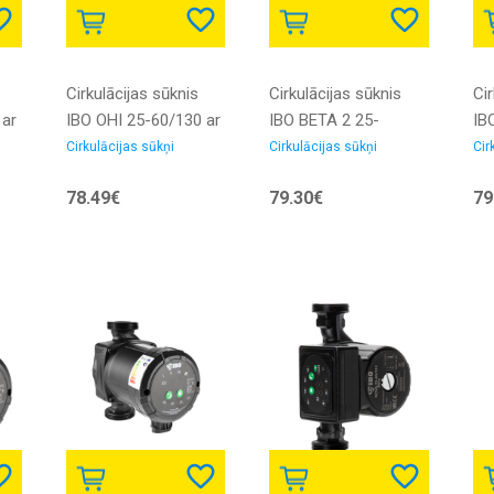
Cirkulācijas sūknis
Cirkulācijas sūknis
Cir
 ar
IBO OHI 25-60/130 ar
IBO BETA 2 25-
IB
bronzas korpusu
40/180 Elektroniskais
ele
Cirkulācijas sūkņi
Cirkulācijas sūkņi
Cir
ar skrūvēm
78.49€
79.30€
79