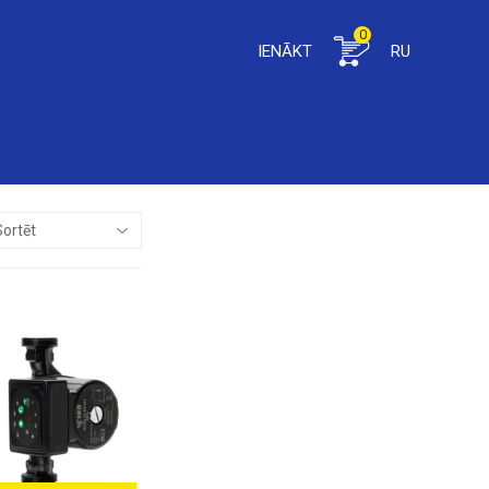
0
IENĀKT
RU