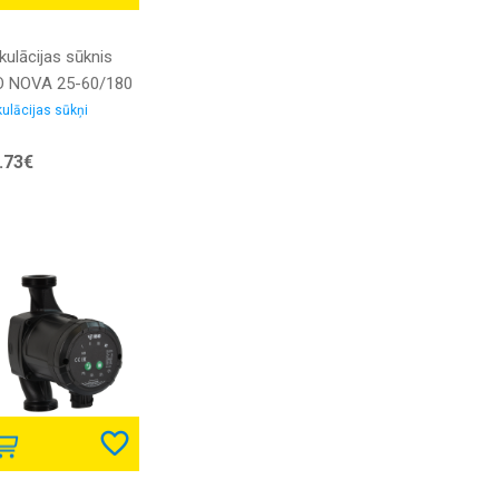
kulācijas sūknis
O NOVA 25-60/180
ktroniskais
kulācijas sūkņi
.73€