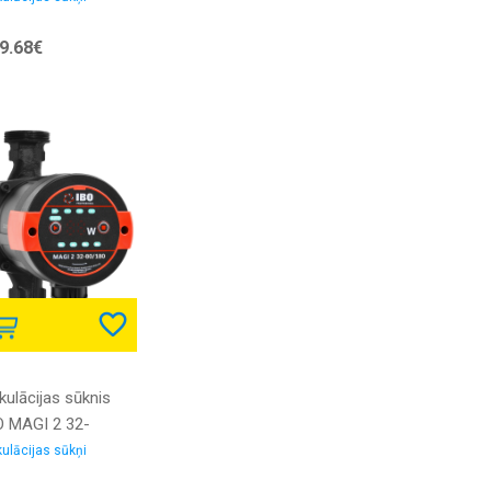
9.68€
kulācijas sūknis
O MAGI 2 32-
/180 ar skrūvju
kulācijas sūkņi
vienojumiem