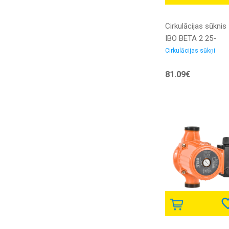
Cirkulācijas sūknis
IBO BETA 2 25-
60/180 Elektronisk
Cirkulācijas sūkņi
ar skrūvēm
81.09€