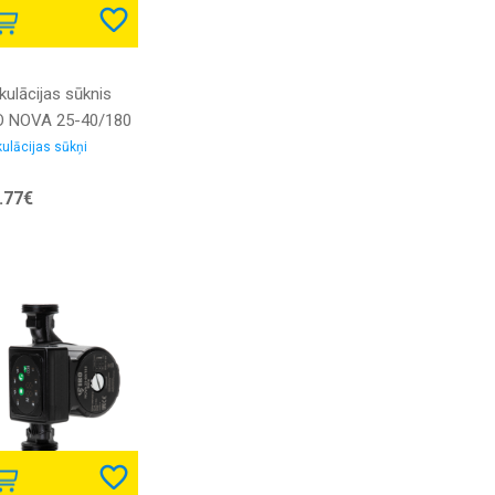
kulācijas sūknis
O NOVA 25-40/180
ktroniskais
kulācijas sūkņi
.77€