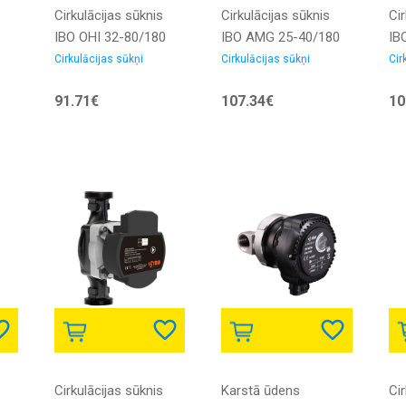
Cirkulācijas sūknis
Cirkulācijas sūknis
Cir
IBO OHI 32-80/180
IBO AMG 25-40/180
IB
ar PWM vadību un
80
Cirkulācijas sūkņi
Cirkulācijas sūkņi
Cir
skrūvju
91.71€
107.34€
10
savienojumiem
Cirkulācijas sūknis
Karstā ūdens
Cir