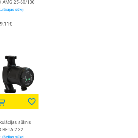
O AMG 25-60/130
 PWM vadību ar
kulācijas sūkņi
rūvju
9.11€
vienojumiem
kulācijas sūknis
O BETA 2 32-
/180 ar skrūvēm
kulācijas sūkņi