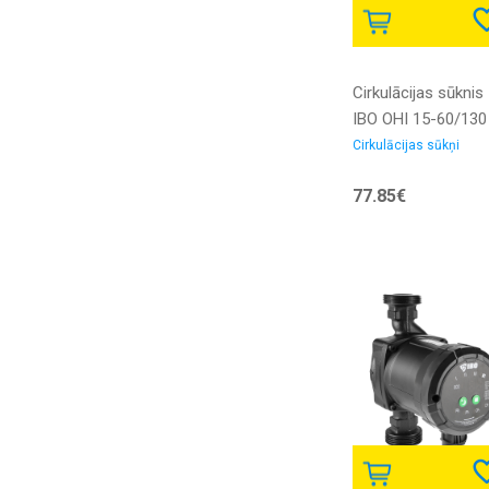
Cirkulācijas sūknis
IBO OHI 15-60/130
bronzas korpusu
Cirkulācijas sūkņi
77.85€