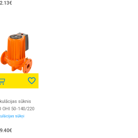
2.13€
kulācijas sūknis
O OHI 50-140/220
50
kulācijas sūkņi
9.40€