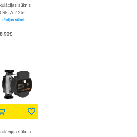
kulācijas sūknis
O BETA 2 25-
/180 ar skrūvēm
kulācijas sūkņi
8.90€
kulācijas sūknis