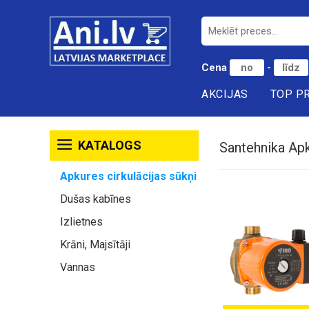
Cena
-
AKCIJAS
TOP P
KATALOGS
Santehnika Apk
Apkures cirkulācijas sūkņi
Dušas kabīnes
Izlietnes
Krāni, Majsītāji
Vannas