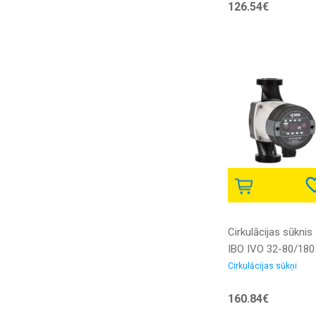
126.54€
savienojumiem
Cirkulācijas sūknis
IBO IVO 32-80/180
Cirkulācijas sūkņi
160.84€