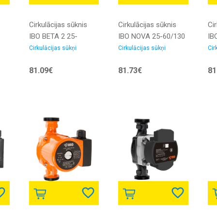
Cirkulācijas sūknis
Cirkulācijas sūknis
Cir
IBO BETA 2 25-
IBO NOVA 25-60/130
IB
ais
60/130 elektroniskais
Elektroniskais ar
ele
Cirkulācijas sūkņi
Cirkulācijas sūkņi
Cir
ar skrūvēm
skrūvju
81.09€
81.73€
81
savienojumiem