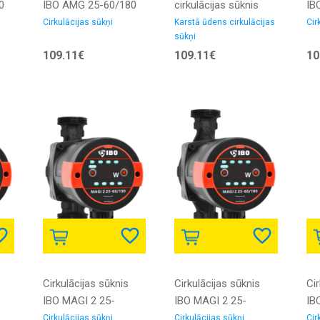
0
IBO AMG 25-60/180
cirkulācijas sūknis
IB
ar PWM vadību ar
IBO E-IBO 15-14 (9 W,
ar
Cirkulācijas sūkņi
Karstā ūdens cirkulācijas
Cir
sūkņi
skrūvju
230 V)
sk
109.11€
109.11€
10
savienojumiem
sa
Cirkulācijas sūknis
Cirkulācijas sūknis
Cir
IBO MAGI 2 25-
IBO MAGI 2 25-
IB
ais
60/130 elektroniskais
60/180 elektroniskais
80
Cirkulācijas sūkņi
Cirkulācijas sūkņi
Cir