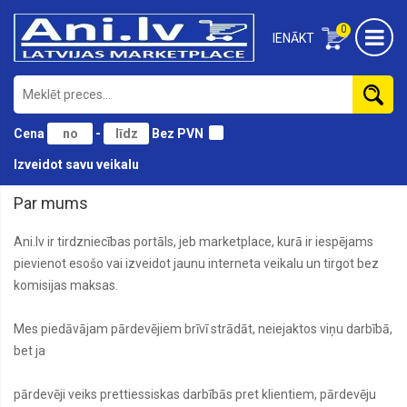
0
IENĀKT
Cena
-
Bez PVN
Izveidot savu veikalu
Par mums
Ani.lv ir tirdzniecības portāls, jeb marketplace, kurā ir iespējams
pievienot esošo vai izveidot jaunu interneta veikalu un tirgot bez
komisijas maksas.
Mes piedāvājam pārdevējiem brīvī strādāt, neiejaktos viņu darbībā,
bet ja
pārdevēji veiks prettiessiskas darbībās pret klientiem, pārdevēju