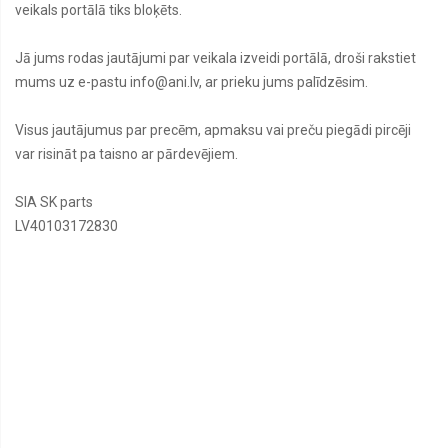
veikals portālā tiks bloķēts.
Jā jums rodas jautājumi par veikala izveidi portālā, droši rakstiet
mums uz e-pastu info@ani.lv, ar prieku jums palīdzēsim.
Visus jautājumus par precēm, apmaksu vai preču piegādi pircēji
var risināt pa taisno ar pārdevējiem.
SIA SK parts
LV40103172830