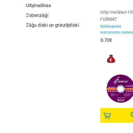
Urbjmašīnas
Urbji metālam H
Zobenzāģi
FORMAT
Zāģu diski un griezējdiski
Nolietojamie
instrumentu materiā
Urbji, caurumzāģi
0.70€