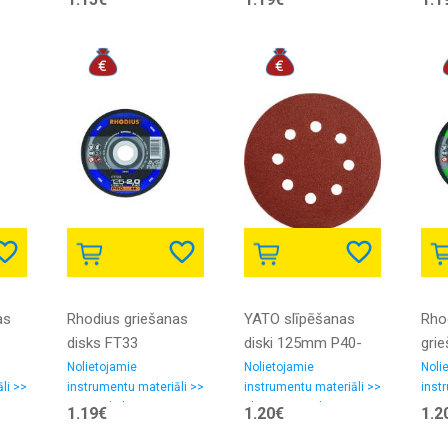
as
Rhodius griešanas
YATO slīpēšanas
Rho
disks FT33
diski 125mm P40-
gri
125x2.0x22.23
P220 5gab.
XT6
Nolietojamie
Nolietojamie
Noli
li >>
instrumentu materiāli >>
instrumentu materiāli >>
inst
Griezējdiski
Slīpēšanas-pulēšanas
Griez
1.19€
1.20€
1.2
materiali, smilšpapīrs