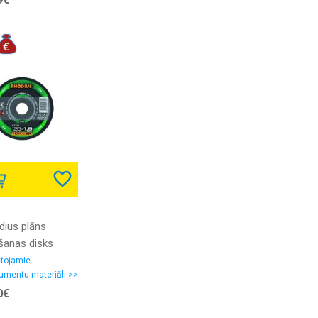
dius plāns
ešanas disks
6 125x1.5x22.23
etojamie
rumentu materiāli >>
ējdiski
0€