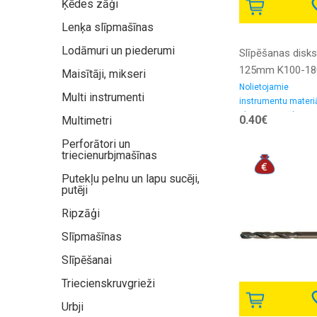
Ķēdes zāģi
Lenķa slīpmašīnas
Lodāmuri un piederumi
Slīpēšanas disks
125mm K100-18
Maisītāji, mikseri
Nolietojamie
Multi instrumenti
instrumentu materiā
Slīpēšanas-pulēšan
0.40€
Multimetri
materiali, smilšpapī
Perforātori un
triecienurbjmašīnas
Putekļu pelnu un lapu sucēji,
putēji
Ripzāģi
Slīpmašīnas
Slīpēšanai
Triecienskruvgrieži
Urbji