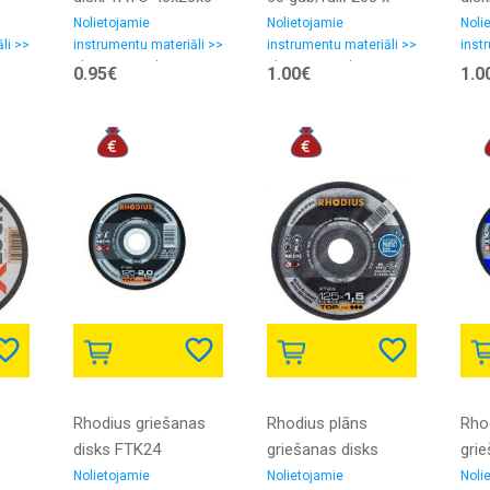
100 A-VFN
125
Nolietojamie
Nolietojamie
Noli
li >>
instrumentu materiāli >>
instrumentu materiāli >>
inst
entas
Slīpēšanas-pulēšanas
Slīpēšanas-pulēšanas
Griez
0.95€
1.00€
1.0
materiali, smilšpapīrs
materiali, smilšpapīrs
Rhodius griešanas
Rhodius plāns
Rho
disks FTK24
griešanas disks
gri
125x2.0x22.23
XT24 125x1.5x22.23
XT7
Nolietojamie
Nolietojamie
Noli