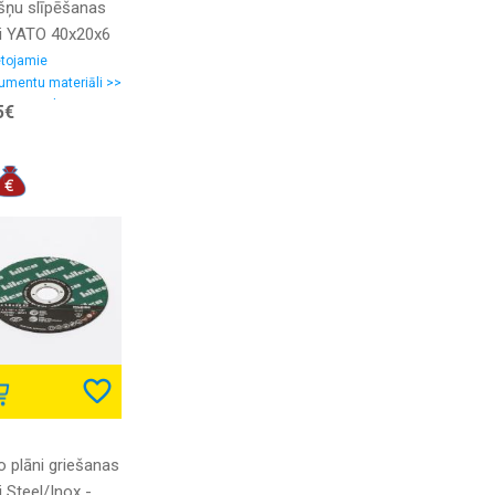
šņu slīpēšanas
ki YATO 40x20x6
etojamie
rumentu materiāli >>
ēšanas-pulēšanas
5€
iali, smilšpapīrs
o plāni griešanas
i Steel/Inox -