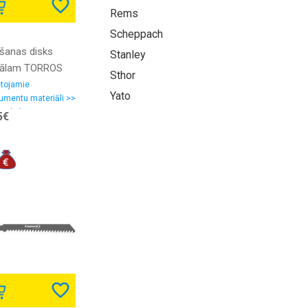
Rems
Scheppach
ešanas disks
Stanley
ālam TORROS
Sthor
x1,0x22,2
etojamie
Yato
rumentu materiāli >>
ējdiski
5€