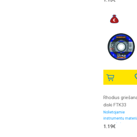
Rhodius griešan
diski FTK33
125x3.0x22.23
Nolietojamie
instrumentu materiā
Griezējdiski
1.19€