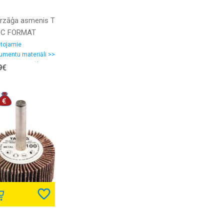
ūrzāģa asmenis T
 C FORMAT
etojamie
rumentu materiāli >>
 asmeņi, zāģlentas
9€