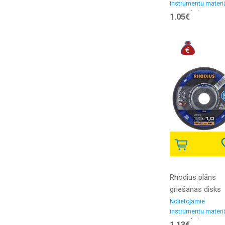
instrumentu materiā
125x1.0x22.2 3 
Griezējdiski
1.05€
(Standard for In
Rhodius plāns
griešanas disks
XT67 125x1.0x22
Nolietojamie
instrumentu materiā
Griezējdiski
1.13€