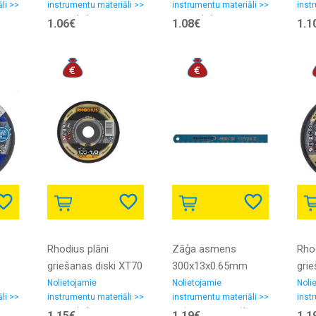
li >>
instrumentu materiāli >>
instrumentu materiāli >>
inst
mm.
Griezējdiski
Griezējdiski
Griez
1.06€
1.08€
1.1
ox)
Rhodius plāni
Zāģa asmens
Rho
griešanas diski XT70
300x13x0.65mm
gri
.23
125x1.0-1.5x22.23
HSS Z24 FORMAT
XT3
Nolietojamie
Nolietojamie
Noli
li >>
instrumentu materiāli >>
instrumentu materiāli >>
inst
Griezējdiski
Zāģu asmeņi, zāģlentas
Griez
1.15€
1.19€
1.1