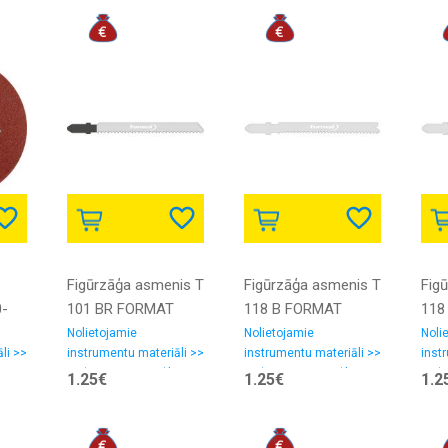
s
Figūrzāģa asmenis T
Figūrzāģa asmenis T
Fig
0-
101 BR FORMAT
118 B FORMAT
118
Nolietojamie
Nolietojamie
Noli
li >>
instrumentu materiāli >>
instrumentu materiāli >>
inst
as
Zāģu asmeņi, zāģlentas
Zāģu asmeņi, zāģlentas
Zāģu
1.25€
1.25€
1.2
rs