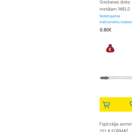
Griešanas disks
metālam IWELD
125x1,0x22,2
Nolietojamie
instrumentu materiā
Griezējdiski
0.80€
Figūrzāģa asmen
101 B FORMAT