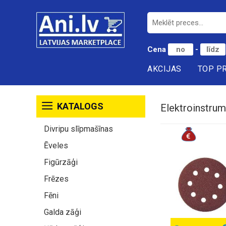
Cena
-
AKCIJAS
TOP P
KATALOGS
Elektroinstrum
Divripu slīpmašīnas
Ēveles
Figūrzāģi
Frēzes
Fēni
Galda zāģi