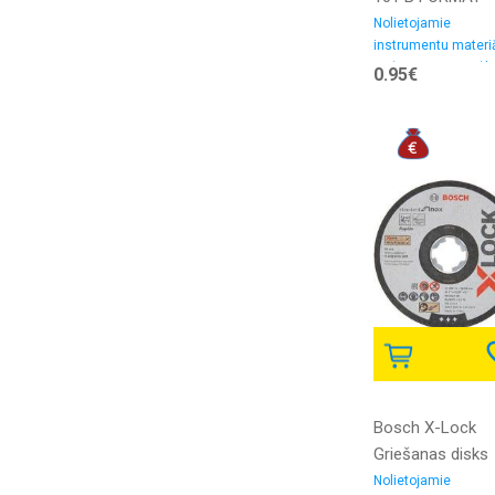
Nolietojamie
instrumentu materiā
Zāģu asmeņi, zāģl
0.95€
Bosch X-Lock
Griešanas disks
metālam
Nolietojamie