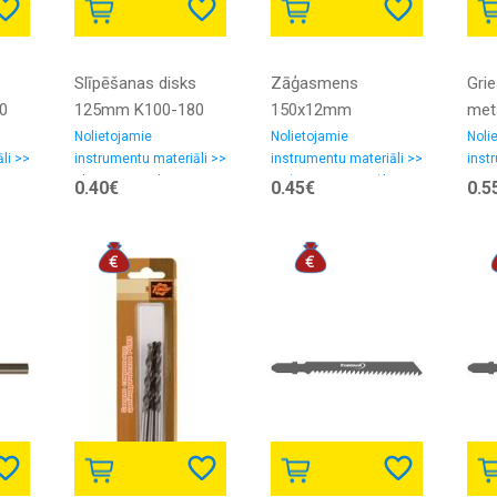
Slīpēšanas disks
Zāģasmens
Gri
0
125mm K100-180
150x12mm
met
125
Nolietojamie
Nolietojamie
Noli
li >>
instrumentu materiāli >>
instrumentu materiāli >>
inst
as
Slīpēšanas-pulēšanas
Zāģu asmeņi, zāģlentas
Griez
0.40€
0.45€
0.5
rs
materiali, smilšpapīrs