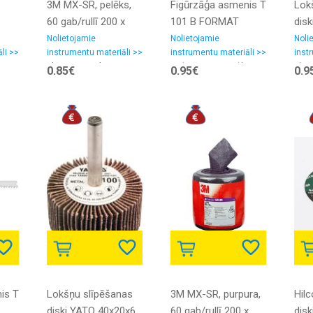
3M MX-SR, pelēks,
Figūrzāģa asmenis T
Lok
60 gab/rullī 200 x
101 B FORMAT
dis
100 S-UFN
Nolietojamie
Nolietojamie
Noli
li >>
instrumentu materiāli >>
instrumentu materiāli >>
inst
Slīpēšanas-pulēšanas
Zāģu asmeņi, zāģlentas
Slīp
0.85€
0.95€
0.9
materiali, smilšpapīrs
mater
is T
Lokšņu slīpēšanas
3M MX-SR, purpura,
Hilc
diski YATO 40x20x6
60 gab/rullī 200 x
disk