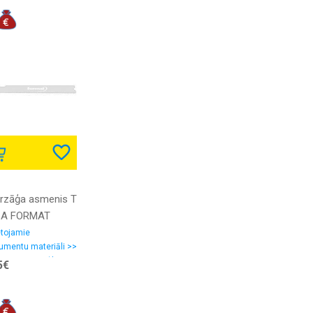
ūrzāģa asmenis T
 A FORMAT
etojamie
rumentu materiāli >>
 asmeņi, zāģlentas
5€