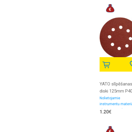
YATO slīpēšana
diski 125mm P4
P220 5gab.
Nolietojamie
instrumentu materiā
Slīpēšanas-pulēšan
1.20€
materiali, smilšpapī