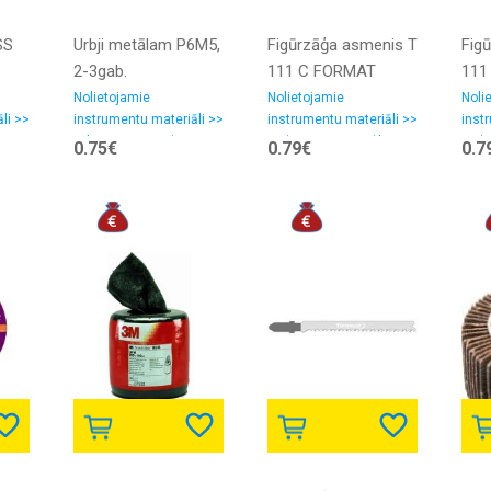
SS
Urbji metālam P6M5,
Figūrzāģa asmenis T
Fig
2-3gab.
111 C FORMAT
111
Nolietojamie
Nolietojamie
Noli
li >>
instrumentu materiāli >>
instrumentu materiāli >>
inst
Urbji, caurumzāģi
Zāģu asmeņi, zāģlentas
Zāģu
0.75€
0.79€
0.7