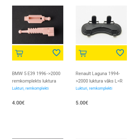
BMW 5 E39 1996->2000
Renault Laguna 1994-
remkomplekts luktura
>2000 luktura vāks L=R
mehānismam
94->99 VALEO
Lukturi, remkomplekti
Lukturi, remkomplekti
63120027924
4.00€
5.00€