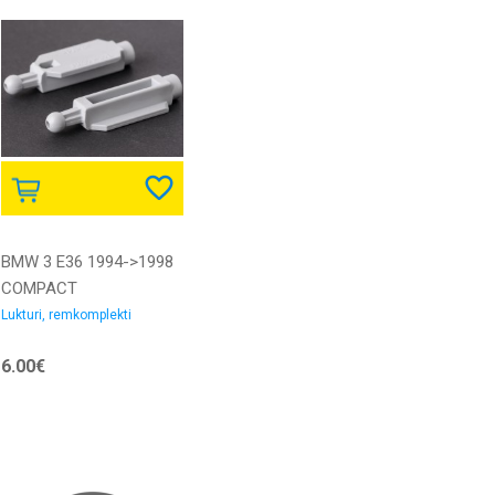
BMW 3 E36 1994->1998
COMPACT
remkomplekts luktura
Lukturi, remkomplekti
mehānismam
6.00€