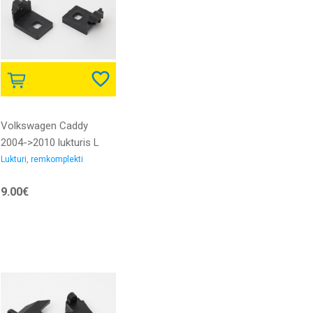
Volkswagen Caddy
2004->2010 lukturis L
remkomplekts
Lukturi, remkomplekti
9.00€