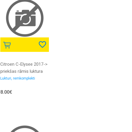
Citroen C-Elysee 2017->
priekšas rāmis luktura
stiprinājums L komplekts
Lukturi, remkomplekti
8.00€