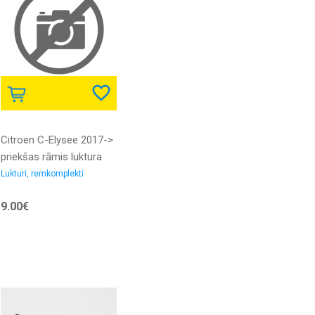
Citroen C-Elysee 2017->
priekšas rāmis luktura
stiprinājums R komplekts
Lukturi, remkomplekti
9.00€