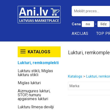
Cena
-
AKCIJAS
TOP P
KATALOGS
Lukturi, remkomple
Lukturi, remkomplekti
Lukturu stikli, Miglas
lukturu stikli
Katalogs
>
Lukturi, remko
Miglas lukturi
Aizmugures lukturi,
STOP, numuru
apgaismes lukturi
Lukturu līmeņa devēji