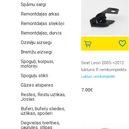
Spārnu sargi
Remontdaļas arkas
Remontdaļas sliekšņi
Remontdaļas, durvis
Dzinēju aizsegi
Bremžu aizsegi
Spoguļi, korpusi,
Seat Leon 2005->2012
motoriņi
lukturis R remkomplekts
Spoguļu stikli
Lukturi, remkomplekti
Gāzes atsperes
7.00€
Restes, Restu uzlikas,
Joslas
Buferi, buferu sliedes,
uzlikas, spoileri
Degvielas tvertnes,
caurules, stīpas