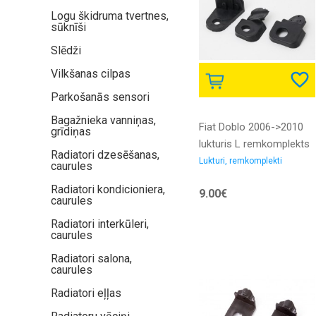
Logu škidruma tvertnes,
sūknīši
Slēdži
Vilkšanas cilpas
Parkošanās sensori
Bagažnieka vanniņas,
Fiat Doblo 2006->2010
grīdiņas
lukturis L remkomplekts
Radiatori dzesēšanas,
Lukturi, remkomplekti
caurules
Radiatori kondicioniera,
9.00€
caurules
Radiatori interkūleri,
caurules
Radiatori salona,
caurules
Radiatori eļļas