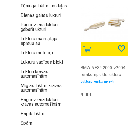
Tūninga lukturi un daļas
Dienas gaitas lukturi
Pagrieziena lukturi,
gabarītlukturi
Lukturu mazgātāju
sprauslas
Lukturu motoriņi
Lukturu vadības bloki
BMW 5 E39 2000->2004
Lukturi kravas
remkomplekts luktura
automašīnām
mehānismam
Lukturi, remkomplekti
Miglas lukturi kravas
automašīnām
4.00€
Pagrieziena lukturi
kravas automašīnām
Papildlukturi
Spārni