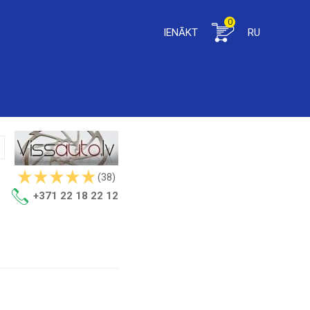
0
IENĀKT
RU
(38)
+371 22 18 22 12