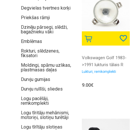
Degvielas tvertnes korķi
Priekšas rāmji
Dzinēju pārsegi, slēdži,
bagažnieku vāki
Emblēmas
Rokturi, slēdzenes,
fiksatori
Volkswagen Golf 1983-
>1991 lukturis tālais R
Moldingi, spārnu uzlikas,
plastmasas daļas
87->91 AUTOPAL
Lukturi, remkomplekti
Durvju gumijas
9.00€
Durvju rullīši, sliedes
Logu pacēlāji,
remkomplekti
Logu tīritāju mehānismi,
motoriņi, slotiņu turētāji
Logu tīrītāju slotiņas