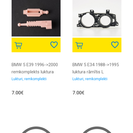
BMW 5 E39 1996->2000
BMW 5 E34 1988->1995
remkomplekts luktura
luktura rāmītis L
mehānismam
Lukturi, remkomplekti
Lukturi, remkomplekti
63120027924
7.00€
7.00€