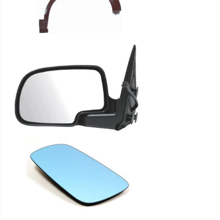
Logu
tīrītāju
slotiņas
Logu
škidruma
tvertnes,
sūknīši
Slēdži
Vilkšanas
cilpas
Parkošanās
sensori
Bagažnieka
vanniņas,
grīdiņas
Radiatori
dzesēšanas,
caurules
Radiatori
kondicioniera,
caurules