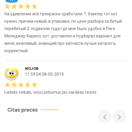
На удивление все прекрасно сработали: 1. бампер тот кот.
нужен, причем новый, в упаковке, по цене разбора за битый
перебитый 2. подвезли туда где мне было удобно в Риге.
Менеджер Кирилл, кот. доставлял и подбирал вариант для
меня, вежливый, знающий про запчасти лучше каталога,
корректный.
WOJOB
11:59:04 08-05-2019
Lielisks veikals, veicu pirkumus jau vairākas reizes.
Citas preces