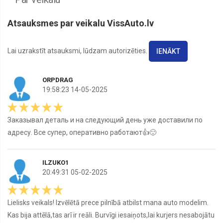
Atsauksmes par veikalu VissAuto.lv
Lai uzrakstīt atsauksmi, lūdzam autorizēties.
IENĀKT
ORPDRAG
19:58:23 14-05-2025
Заказывал деталь и на следующий день уже доставили по
адресу. Все супер, оперативно работают👍🙂
ILZUKO1
20:49:31 05-02-2025
Lielisks veikals! Izvēlētā prece pilnībā atbilst mana auto modelim.
Kas bija attēlā,tas arī ir reāli. Burvīgi iesaiņots,lai kurjers nesabojātu