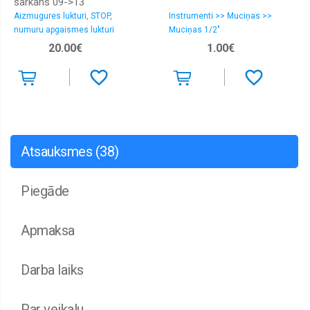
sarkans 09->13
sajūgi,
vārsti
Aizmugures lukturi, STOP,
Instrumenti >> Muciņas >>
numuru apgaismes lukturi
Muciņas 1/2"
Kondicioniera
20.00€
1.00€
sausinātāji
Kondicioniera
sistēmas
daļas
Kondicionieru
iztvaicētāji
Atsauksmes (38)
Instrumenti
Tūninga
sporta
Piegāde
izpūtēji
Apmaksa
Darba laiks
Par veikalu