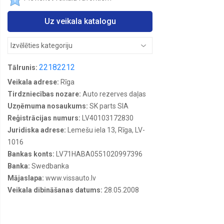
STOP,
numuru
apgaismes
Uz veikala katalogu
lukturi
Lukturu
līmeņa
devēji
22182212
Tālrunis:
Tūninga
Veikala adrese:
Rīga
lukturi
un
Tirdzniecības nozare:
Auto rezerves daļas
daļas
Uzņēmuma nosaukums:
SK parts SIA
Dienas
Reģistrācijas numurs:
LV40103172830
gaitas
Juridiska adrese:
Lemešu iela 13, Rīga, LV-
lukturi
1016
Pagrieziena
Bankas konts:
LV71HABA0551020997396
lukturi,
gabarītlukturi
Banka:
Swedbanka
Mājaslapa:
www.vissauto.lv
Lukturu
mazgātāju
Veikala dibināšanas datums:
28.05.2008
sprauslas
Lukturu
motoriņi