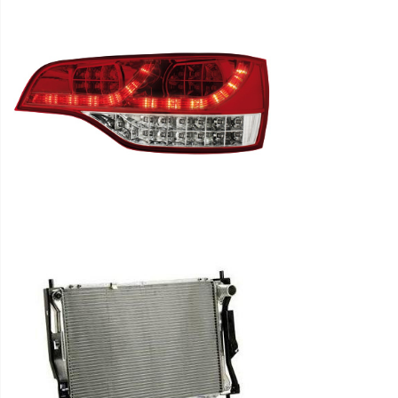
Buferi,
buferu
sliedes,
uzlikas,
spoileri
Degvielas
tvertnes,
caurules,
stīpas
Degvielas
tvertnes
korķi
Priekšas
rāmji
Dzinēju
pārsegi,
slēdži,
bagažnieku
vāki
Emblēmas