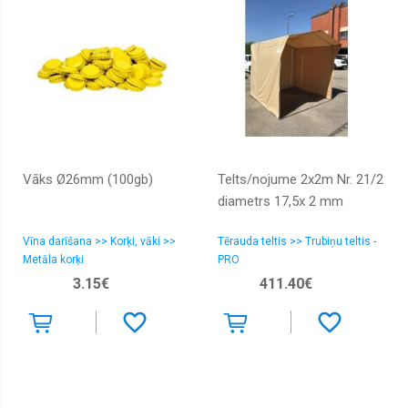
Vāks Ø26mm (100gb)
Telts/nojume 2x2m Nr. 21/2
diametrs 17,5x 2 mm
Vīna darīšana >> Korķi, vāki >>
Tērauda teltis >> Trubiņu teltis -
Metāla korķi
PRO
3.15€
411.40€