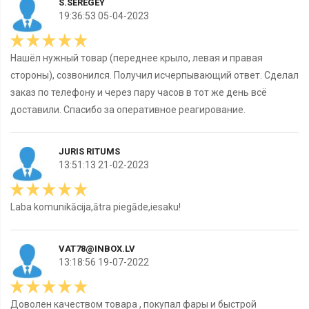
S.SEREGEY
19:36:53 05-04-2023
Наш­ёл нужный товар (переднее крыло, левая и правая
стороны), созвонился. Получил исчерпывающий ответ. Сделал
заказ по телефону и через пару часов в тот же день всё
доставили. Спасибо за оперативное реагирование.
JURIS RITUMS
13:51:13 21-02-2023
Laba komunikācija,ātra piegāde,iesaku!
VAT78@INBOX.LV
13:18:56 19-07-2022
Доволен качеством товара , покупал фары и быстрой