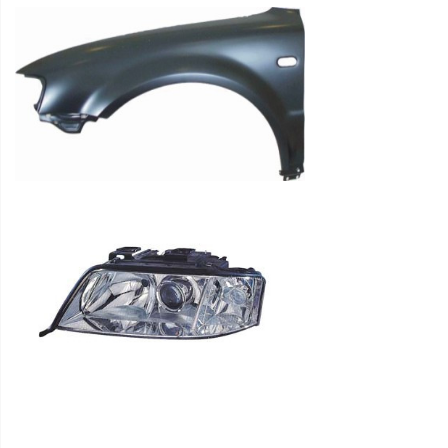
arkas
Remontdaļas
sliekšņi
Remontdaļas,
durvis
Dzinēju
aizsegi
Bremžu
aizsegi
Spoguļi,
korpusi,
motoriņi
Spoguļu
stikli
Gāzes
atsperes
Restes,
Restu
uzlikas,
Joslas