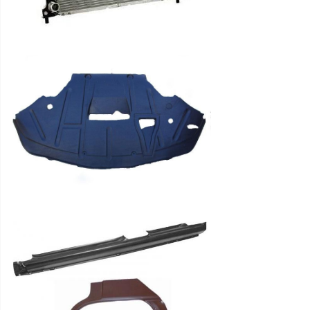
Rokturi,
slēdzenes,
fiksatori
Moldingi,
spārnu
uzlikas,
plastmasas
daļas
Durvju
gumijas
Durvju
rullīši,
sliedes
Logu
pacēlāji,
remkomplekti
Logu
tīritāju
mehānismi,
motoriņi,
slotiņu
turētāji