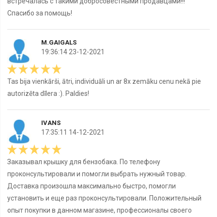
встречалась с такими добросовестными продавцами!!!
Спасибо за помощь!
M.GAIGALS
19:36:14 23-12-2021
Tas bija vienkārši, ātri, individuāli un ar 8x zemāku cenu nekā pie
autorizēta dīlera :). Paldies!
IVANS
17:35:11 14-12-2021
Заказывал крышку для бензобака. По телефону
проконсультировали и помогли выбрать нужный товар.
Доставка произошла максимально быстро, помогли
установить и еще раз проконсультировали. Положительный
опыт покупки в данном магазине, профессионалы своего