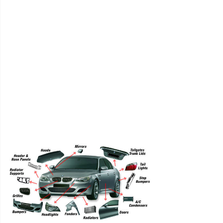
Lukturu
vadības
bloki
Lukturi
kravas
automašīnām
Miglas
lukturi
kravas
automašīnām
Pagrieziena
lukturi
kravas
automašīnām
Papildlukturi
Spārni
Spārnu
sargi
Remontdaļas