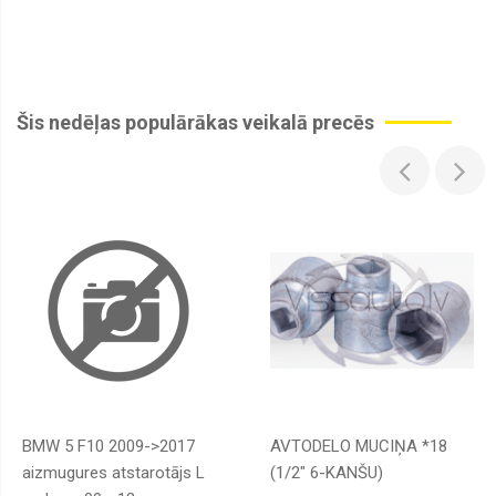
Radiatori
interkūleri,
caurules
Radiatori
Šis nedēļas populārākas veikalā precēs
salona,
caurules
Radiatori
eļļas
Radiatoru
vāciņi
Ventilatori
dzesēšanas,
Viskosajūgi
Ventilatori
salona
Izplešanās
tvertnes
BMW 5 F10 2009->2017
AVTODELO MUCIŅA *18
Kondicionieru
aizmugures atstarotājs L
(1/2" 6-KANŠU)
sūkņi,