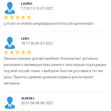
LAURIS
17:53:13 13-07-2021
Ļoti ātri un efektīvi piegādāja preci! Esmu ļoti apmierināts!
LEXH
18:11:30 05-07-2021
Заказал зеркало для автомобиля. Консультант детально
рассказал о преимуществах разного типа зeркал подходящих
под мой случай, помог с выбором. Быстая доставка в тот же
день. Приятно удивлён уровнем сервиса для интернет
магазина.
ALEKSEJ
20:01:04 08-04-2021