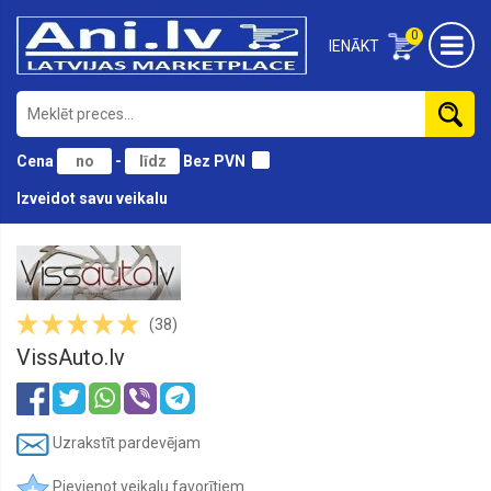
0
IENĀKT
Cena
-
Bez PVN
Izveidot savu veikalu
Lukturi,
remkomplekti
Lukturu
stikli,
(38)
Miglas
lukturu
VissAuto.lv
stikli
Miglas
lukturi
Uzrakstīt pardevējam
Aizmugures
lukturi,
Pievienot veikalu favorītiem