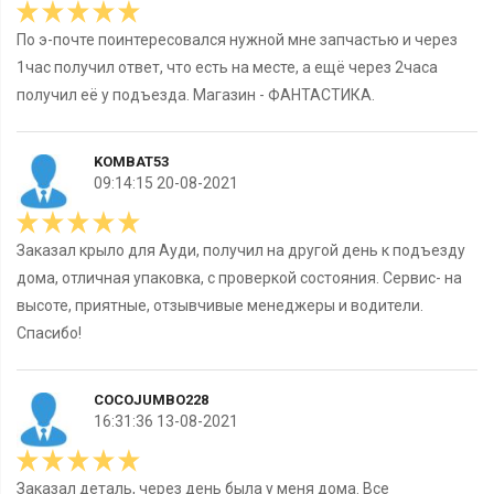
По э-почте поинтересовался нужной мне запчастью и через
1час получил ответ, что есть на месте, а ещё через 2часа
получил её у подъезда. Магазин - ФАНТАСТИКА.
KOMBAT53
09:14:15 20-08-2021
Заказал крыло для Ауди, получил на другой день к подъезду
дома, отличная упаковка, с проверкой состояния. Сервис- на
высоте, приятные, отзывчивые менеджеры и водители.
Спасибо!
COCOJUMBO228
16:31:36 13-08-2021
Заказал деталь, через день была у меня дома. Все