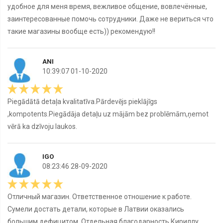
удобное для меня время, вежливое общение, вовлечённые,
заинтересованные помочь сотрудники. Даже не вериться что
такие магазины вообще есть)) рекомендую!!
ANI
10:39:07 01-10-2020
Piegādātā detaļa kvalitatīva.Pārdevējs pieklājīgs
,kompotents.Piegādāja detaļu uz mājām bez problēmām,ņemot
vērā ka dzīvoju laukos.
IGO
08:23:46 28-09-2020
Отличный магазин. Ответственное отношение к работе.
Сумели достать детали, которые в Латвии оказались
большим дефицитом. Отдельная благодарность Кириллу.