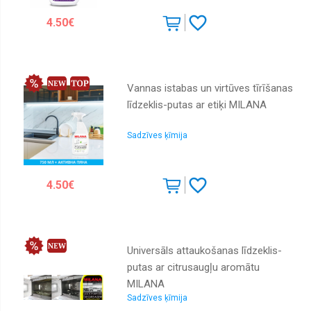
Medicīnas
4.50€
Nagu
lakas
Piederumi
Vannas istabas un virtūves tīrīšanas
Profesionālā
līdzeklis-putas ar etiķi MILANA
Rokām
Sadzīves ķīmija
Šampūns
Sejai
4.50€
Vannai
Universāls attaukošanas līdzeklis-
putas ar citrusaugļu aromātu
MILANA
Sadzīves ķīmija