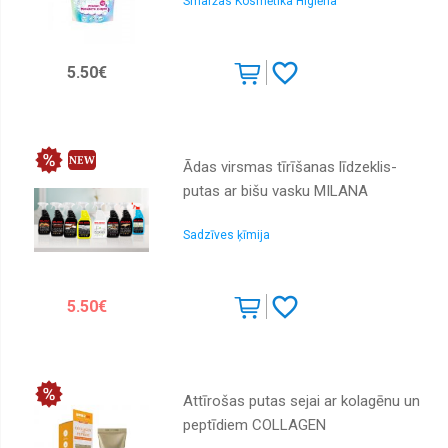
Smaržas Kosmētika Higiēna
5.50€
Ādas virsmas tīrīšanas līdzeklis-
putas ar bišu vasku MILANA
Sadzīves ķīmija
5.50€
Attīrošas putas sejai ar kolagēnu un
peptīdiem COLLAGEN