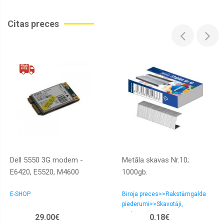
Citas preces
Dell 5550 3G modem -
Metāla skavas Nr.10;
E6420, E5520, M4600
1000gb.
E-SHOP
Biroja preces>>Rakstāmgalda
piederumi>>Skavotāji,
atskavotāji un skavas
29.00€
0.18€