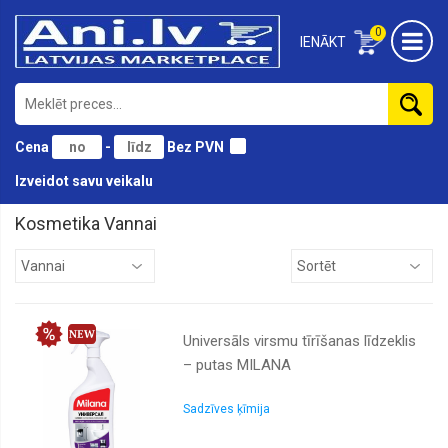
0
IENĀKT
Cena
-
Bez PVN
Izveidot savu veikalu
Kosmetika Vannai
Aksesuāri
Autiņi
Bērniem
Universāls virsmu tīrīšanas līdzeklis
Ķermenim
– putas MILANA
Kājām
Lūpām
Sadzīves ķīmija
Matiem