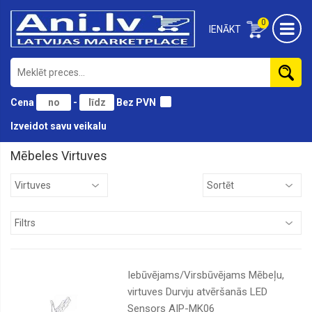
0
IENĀKT
Cena
-
Bez PVN
Izveidot savu veikalu
Mēbeles Virtuves
Birojam
Bērnu
Divāni
Dārza
Galdi
Iebūvējams/Virsbūvējams Mēbeļu,
Gultas
virtuves Durvju atvēršanās LED
Sensors AIP-MK06
Guļamistabai