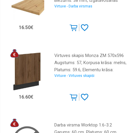
Biezums: 38 mm, Izgatavošanas
Virtuve - Darba virsmas
materiāls: LKSP + lamināts + finieris,
Krāsa: ozols artisan
16.50€
Virtuves skapis Monza ZM 570x596
Augstums: 57, Korpusa krāsa: melns,
Platums: 59.6, Elementu krāsa:
Virtuve - Virtuves skapiši
rieksts, Virsma: Matēts, Materiāls :
LKSP + melamīns
16.60€
Darba virsma Worktop 1.6-3.2
Garums: 60 cm, Platums: 60 cm,