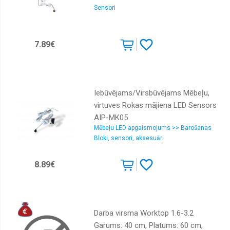
Sensori
Komplekti
Krēsli
7.89€
Kumodes
Matrači
Moduļu
sistēmas
Iebūvējams/Virsbūvējams Mēbeļu,
virtuves Rokas mājiena LED Sensors
Plaukti
AIP-MK05
Priekšnama
Mēbeļu LED apgaismojums >> Barošanas
Bloki, sensori, aksesuāri
Sekcijas
Skapji
8.89€
Viesistaba
Virtuves
Darba virsma Worktop 1.6-3.2
Garums: 40 cm, Platums: 60 cm,