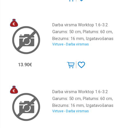
Darba virsma Worktop 1.6-3.2
Garums: 50 cm, Platums: 60 cm,
Biezums: 16 mm, Izgatavošanas
Virtuve - Darba virsmas
materiāls: LKSP + PVH, Krāsa: ozols
craft zelts
13.90€
Darba virsma Worktop 1.6-3.2
Garums: 50 cm, Platums: 60 cm,
Biezums: 16 mm, Izgatavošanas
Virtuve - Darba virsmas
materiāls: LKSP + PVH, Krāsa: melni
zelta metālisks