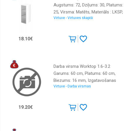
Augstums: 72, Dziļums: 30, Platums:
25, Virsma: Matēts, Materiāls : LKSP,
Virtuve - Virtuves skapiši
Krāsa: balts
18.10€
Darba virsma Worktop 1.6-3.2
Garums: 60 cm, Platums: 60 cm,
Biezums: 16 mm, Izgatavošanas
Virtuve - Darba virsmas
materiāls: LKSP + PVH, Krāsa: melni
zelta metālisks
19.20€