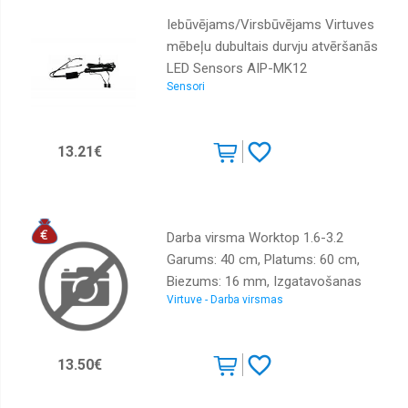
Iebūvējams/Virsbūvējams Virtuves
mēbeļu dubultais durvju atvēršanās
LED Sensors AIP-MK12
Sensori
13.21€
Darba virsma Worktop 1.6-3.2
Garums: 40 cm, Platums: 60 cm,
Biezums: 16 mm, Izgatavošanas
Virtuve - Darba virsmas
materiāls: LKSP + PVH, Krāsa: ozols
craft zelts
13.50€