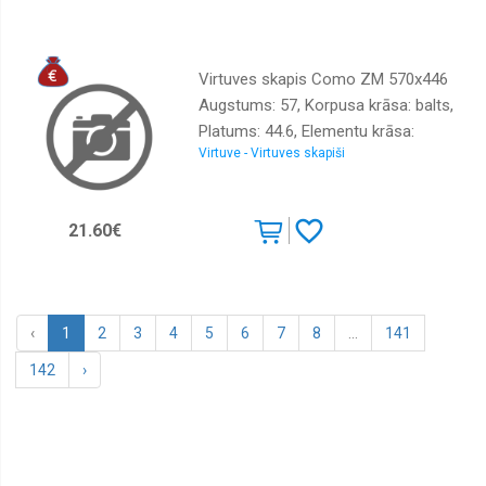
Virtuves skapis Como ZM 570x446
Augstums: 57, Korpusa krāsa: balts,
Platums: 44.6, Elementu krāsa:
Virtuve - Virtuves skapiši
kašmira, Virsma: Matēts, Materiāls :
LKSP + melamīns
21.60€
‹
1
2
3
4
5
6
7
8
...
141
142
›