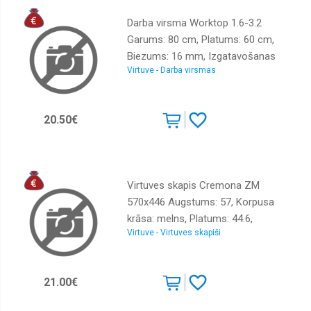
Darba virsma Worktop 1.6-3.2
Garums: 80 cm, Platums: 60 cm,
Biezums: 16 mm, Izgatavošanas
Virtuve - Darba virsmas
materiāls: LKSP + PVH, Krāsa:
betons
20.50€
Virtuves skapis Cremona ZM
570x446 Augstums: 57, Korpusa
krāsa: melns, Platums: 44.6,
Virtuve - Virtuves skapiši
Elementu krāsa: ozols cremona,
Virsma: Matēts, Materiāls : LKSP +
melamīns
21.00€