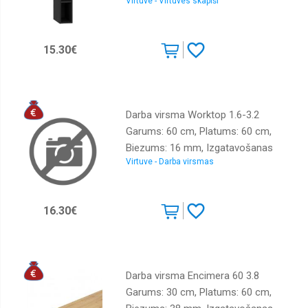
Virtuve - Virtuves skapiši
Krāsa: melns
15.30€
Darba virsma Worktop 1.6-3.2
Garums: 60 cm, Platums: 60 cm,
Biezums: 16 mm, Izgatavošanas
Virtuve - Darba virsmas
materiāls: LKSP + PVH, Krāsa:
betons
16.30€
Darba virsma Encimera 60 3.8
Garums: 30 cm, Platums: 60 cm,