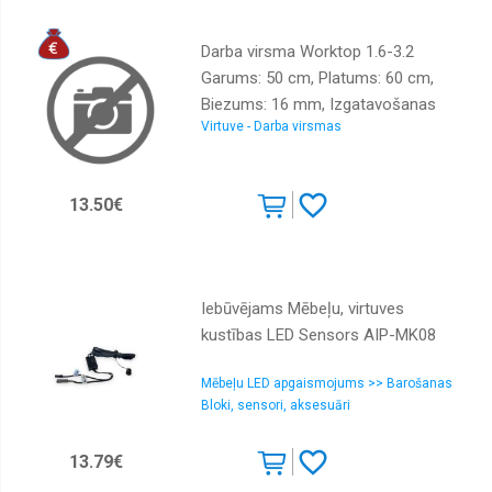
Darba virsma Worktop 1.6-3.2
Garums: 50 cm, Platums: 60 cm,
Biezums: 16 mm, Izgatavošanas
Virtuve - Darba virsmas
materiāls: LKSP + PVH, Krāsa:
betons
13.50€
Iebūvējams Mēbeļu, virtuves
kustības LED Sensors AIP-MK08
Mēbeļu LED apgaismojums >> Barošanas
Bloki, sensori, aksesuāri
13.79€