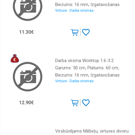
Biezums: 16 mm, Izgatavošanas
Virtuve - Darba virsmas
materiāls: LKSP + PVH, Krāsa: ozols
sonoma
11.30€
Darba virsma Worktop 1.6-3.2
Garums: 50 cm, Platums: 60 cm,
Biezums: 16 mm, Izgatavošanas
Virtuve - Darba virsmas
materiāls: LKSP + PVH, Krāsa: ozols
sonoma
12.90€
Virsbūvējams Mēbeļu, virtuves divviru