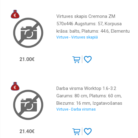
Virtuves skapis Cremona ZM
570x446 Augstums: 57, Korpusa
krāsa: balts, Platums: 44.6, Elementu
Virtuve - Virtuves skapiši
krāsa: ozols cremona, Virsma:
Matēts, Materiāls : LKSP + melamīns
21.00€
Darba virsma Worktop 1.6-3.2
Garums: 80 cm, Platums: 60 cm,
Biezums: 16 mm, Izgatavošanas
Virtuve - Darba virsmas
materiāls: LKSP + PVH, Krāsa: ozols
craft zelts
21.40€