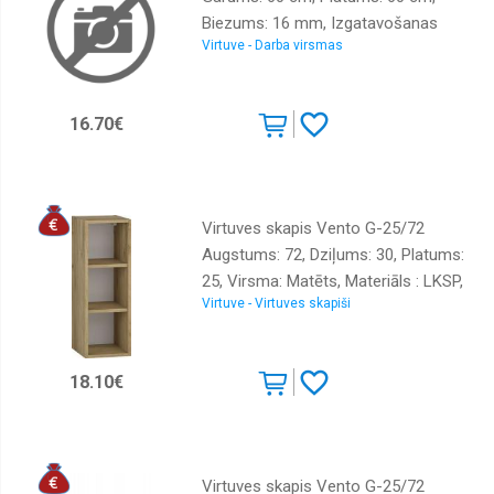
Biezums: 16 mm, Izgatavošanas
Virtuve - Darba virsmas
materiāls: LKSP + PVH, Krāsa: ozols
craft zelts
16.70€
Virtuves skapis Vento G-25/72
Augstums: 72, Dziļums: 30, Platums:
25, Virsma: Matēts, Materiāls : LKSP,
Virtuve - Virtuves skapiši
Krāsa: ozols craft zelts
18.10€
Virtuves skapis Vento G-25/72