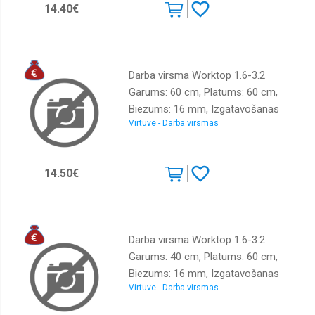
14.40€
Darba virsma Worktop 1.6-3.2
Garums: 60 cm, Platums: 60 cm,
Biezums: 16 mm, Izgatavošanas
Virtuve - Darba virsmas
materiāls: LKSP + PVH, Krāsa: ozols
sonoma
14.50€
Darba virsma Worktop 1.6-3.2
Garums: 40 cm, Platums: 60 cm,
Biezums: 16 mm, Izgatavošanas
Virtuve - Darba virsmas
materiāls: LKSP + PVH, Krāsa: melni
zelta metālisks