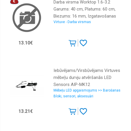
Darba virsma Worktop 1.6-3.2
Garums: 40 cm, Platums: 60 cm,
Biezums: 16 mm, Izgatavošanas
Virtuve - Darba virsmas
materiāls: LKSP + PVH, Krāsa:
betons
13.10€
Iebūvējams/Virsbūvējams Virtuves
mēbeļu durvju atvēršanās LED
Sensors AIP-MK12
Mēbeļu LED apgaismojums >> Barošanas
Bloki, sensori, aksesuāri
13.21€