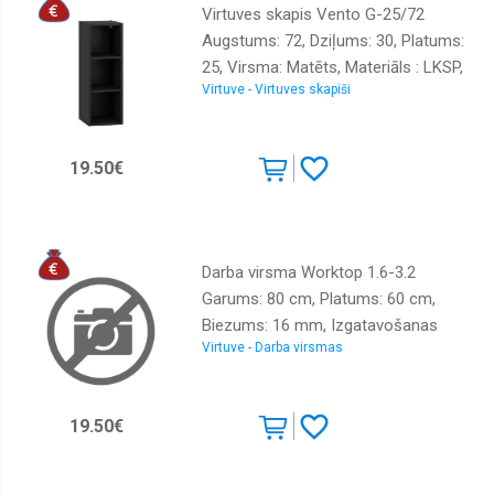
Virtuves skapis Vento G-25/72
Augstums: 72, Dziļums: 30, Platums:
25, Virsma: Matēts, Materiāls : LKSP,
Virtuve - Virtuves skapiši
Krāsa: melns
19.50€
Darba virsma Worktop 1.6-3.2
Garums: 80 cm, Platums: 60 cm,
Biezums: 16 mm, Izgatavošanas
Virtuve - Darba virsmas
materiāls: LKSP + PVH, Krāsa: ozols
sonoma
19.50€