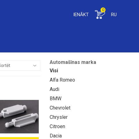
0
IENĀKT
RU
Automašīnas marka
Visi
Alfa Romeo
Audi
BMW
Chevrolet
Chrysler
Citroen
Dacia