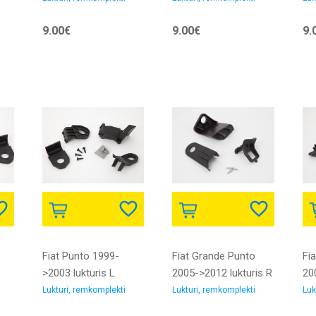
9.00€
9.00€
9.
Fiat Punto 1999-
Fiat Grande Punto
Fi
>2003 lukturis L
2005->2012 lukturis R
20
remkomplekts
remkomplekts
re
Lukturi, remkomplekti
Lukturi, remkomplekti
Luk