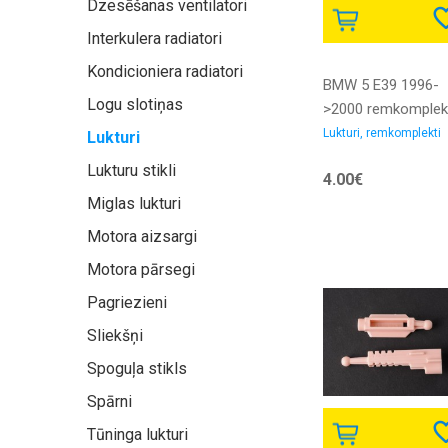
Dzesēšanas ventilatori
Interkulera radiatori
Kondicioniera radiatori
BMW 5 E39 1996-
Logu slotiņas
>2000 remkomplek
luktura mehānism
Lukturi, remkomplekti
Lukturi
63120027924
Lukturu stikli
4.00€
Miglas lukturi
Motora aizsargi
Motora pārsegi
Pagriezieni
Sliekšņi
Spoguļa stikls
Spārni
Tūninga lukturi