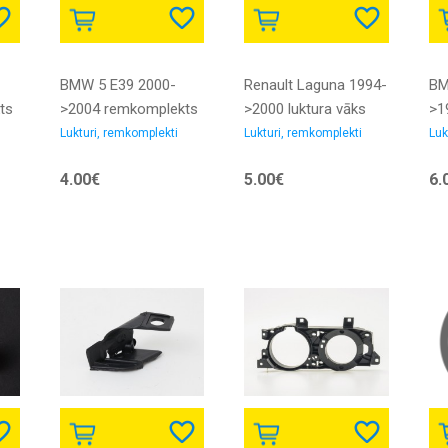
BMW 5 E39 2000-
Renault Laguna 1994-
BM
ts
>2004 remkomplekts
>2000 luktura vāks
>1
am
luktura mehānismam
L=R 94->99 VALEO
re
Lukturi, remkomplekti
Lukturi, remkomplekti
Luk
me
4.00€
5.00€
6.