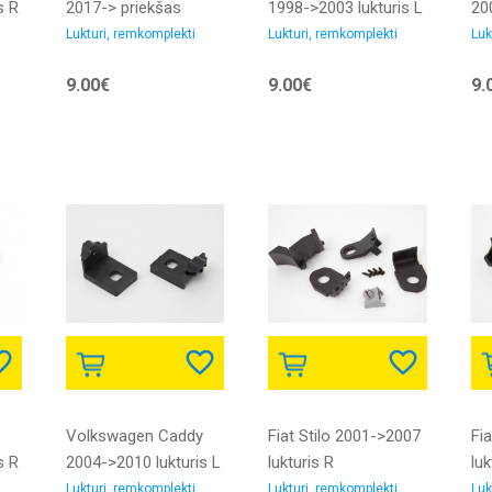
s R
2017-> priekšas
1998->2003 lukturis L
20
rāmis luktura
remkomplekts
re
Lukturi, remkomplekti
Lukturi, remkomplekti
Luk
stiprinājums R
1J0998225 20113
9.00€
9.00€
9.
komplekts
Volkswagen Caddy
Fiat Stilo 2001->2007
Fi
s R
2004->2010 lukturis L
lukturis R
luk
remkomplekts
remkomplekts
re
Lukturi, remkomplekti
Lukturi, remkomplekti
Luk