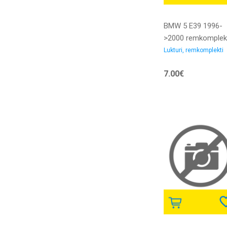
BMW 5 E39 1996-
>2000 remkomplek
luktura mehānism
Lukturi, remkomplekti
63120027924
7.00€