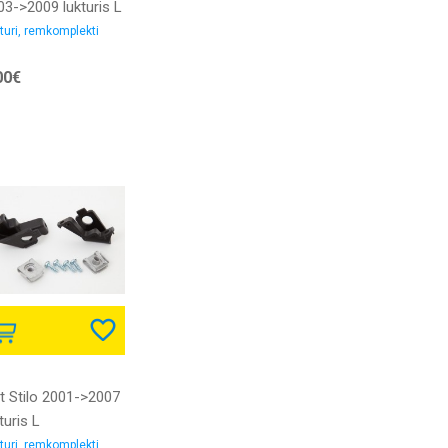
03->2009 lukturis L
mkomplekts
turi, remkomplekti
00€
at Stilo 2001->2007
turis L
mkomplekts
turi, remkomplekti