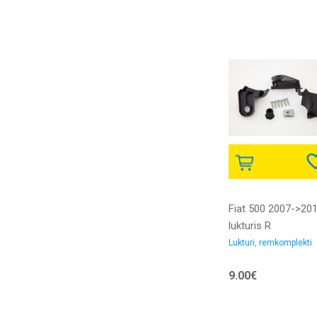
Fiat 500 2007->20
lukturis R
remkomplekts
Lukturi, remkomplekti
9.00€