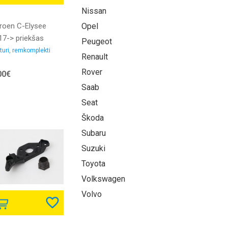
Nissan
troen C-Elysee
Opel
17-> priekšas
Peugeot
mis luktura
turi, remkomplekti
Renault
iprinājums L
Rover
00€
mplekts
Saab
Seat
Škoda
Subaru
Suzuki
Toyota
Volkswagen
Volvo