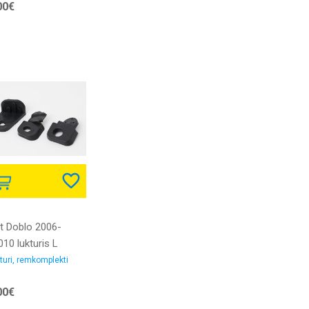
00€
at Doblo 2006-
10 lukturis L
mkomplekts
turi, remkomplekti
00€