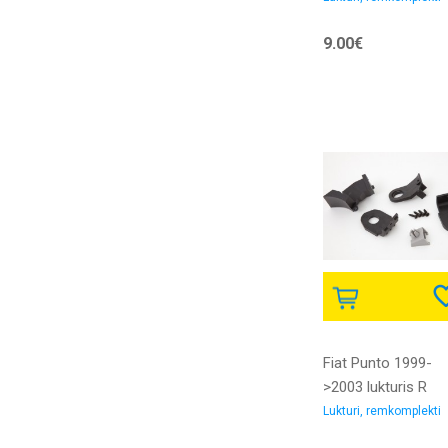
9.00€
Fiat Punto 1999-
>2003 lukturis R
remkomplekts
Lukturi, remkomplekti