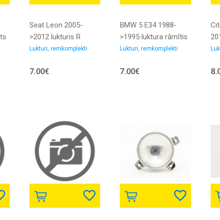
Seat Leon 2005-
BMW 5 E34 1988-
Ci
ts
>2012 lukturis R
>1995 luktura rāmītis
20
am
remkomplekts
L
rā
Lukturi, remkomplekti
Lukturi, remkomplekti
Luk
st
7.00€
7.00€
8.
ko