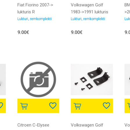
Fiat Fiorino 2007->
Volkswagen Golf
BM
lukturis R
1983->1991 lukturis
>20
remkomplekts
tālais R 87->91
re
Lukturi, remkomplekti
Lukturi, remkomplekti
Luk
AUTOPAL
9.00€
9.00€
9.
Citroen C-Elysee
Volkswagen Golf
Vo