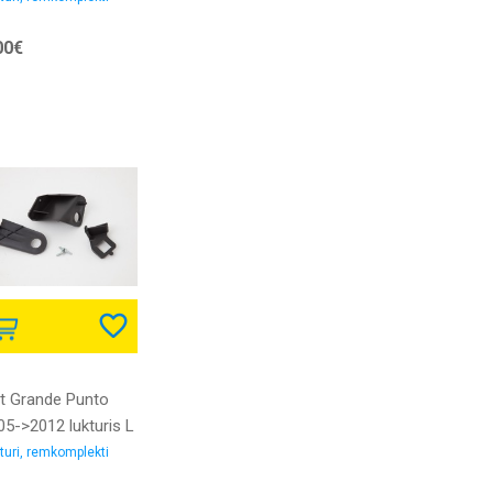
00€
at Grande Punto
05->2012 lukturis L
mkomplekts
turi, remkomplekti