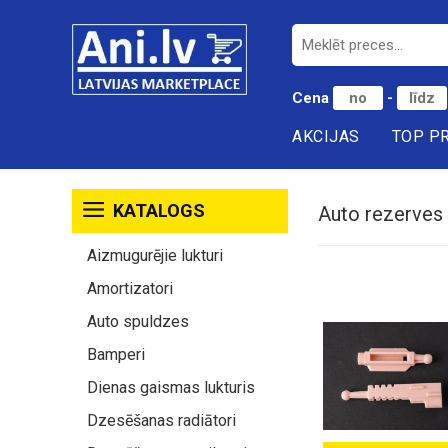
Cena
-
AKCIJAS
TOP P
KATALOGS
Auto rezerves 
Aizmugurējie lukturi
Amortizatori
Auto spuldzes
Bamperi
Dienas gaismas lukturis
Dzesēšanas radiātori