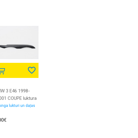
W 3 E46 1998-
001 COUPE luktura
orativa uzlika R
inga lukturi un daļas
00€