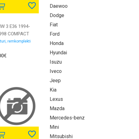
Daewoo
Dodge
Fiat
W 3 E36 1994-
998 COMPACT
Ford
mkomplekts luktura
turi, remkomplekti
Honda
hānismam
Hyundai
00€
Isuzu
Iveco
Jeep
Kia
Lexus
Mazda
Mercedes-benz
Mini
Mitsubishi