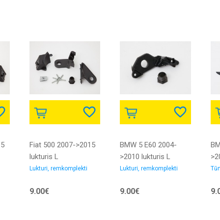
15
Fiat 500 2007->2015
BMW 5 E60 2004-
BM
lukturis L
>2010 lukturis L
>2
remkomplekts
remkomplekts
dek
Lukturi, remkomplekti
Lukturi, remkomplekti
Tūn
9.00€
9.00€
9.