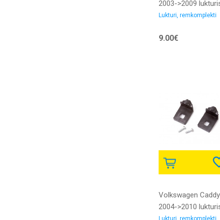
2003->2009 lukturi
remkomplekts
Lukturi, remkomplekti
9.00€
Volkswagen Caddy
2004->2010 lukturi
remkomplekts
Lukturi, remkomplekti