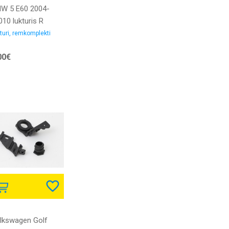
W 5 E60 2004-
10 lukturis R
mkomplekts
turi, remkomplekti
00€
lkswagen Golf