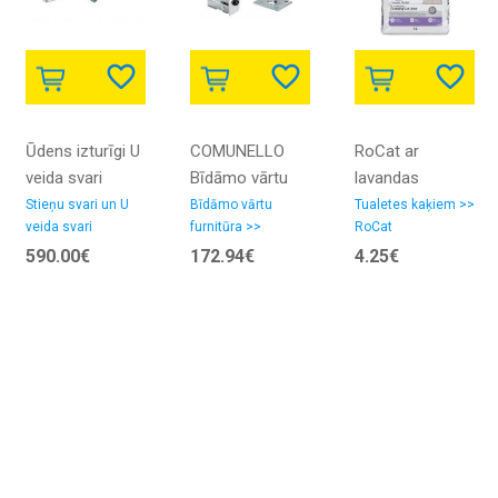
Ūdens izturīgi U
COMUNELLO
RoCat ar
veida svari
Bīdāmo vārtu
lavandas
DFWLB
furnitūras
aromātu 5l
Stieņu svari un U
Bīdāmo vārtu
Tualetes kaķiem >>
veida svari
furnitūra >>
RoCat
komplekts MINI
COMUNELLO
590.00€
172.94€
4.25€
CGS 250/8
ITĀLIJA
350kg cinkots