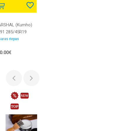
RSHAL (Kumho)
91 285/45R19
7W | HP91
aras riepas
5/45R19 107W |
0.00€
08956140465