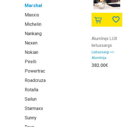
Marshal
Maxxis
Michelin
Nankang
Alumīnijs LUX
Nexen
lietussargs
Nokian
3x2m Nr.19/92 -
Lietussargi >>
Alumīnija
pamatne 15 kg
Pirelli
lietussargi
382.00€
Powertrac
Roadcruza
Rotalla
Sailun
Starmaxx
Sunny