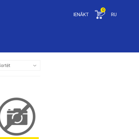
0
IENĀKT
RU