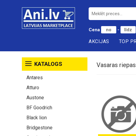
Cena
-
AKCIJAS
TOP P
KATALOGS
Vasaras riepas
Antares
Atturo
Austone
BF Goodrich
Black lion
Bridgestone