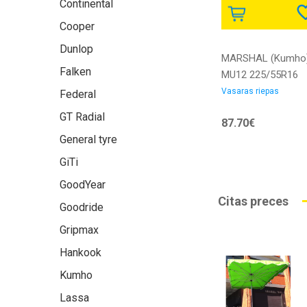
Continental
Cooper
Dunlop
MARSHAL (Kumho
Falken
MU12 225/55R16
95W | MU12
Vasaras riepas
Federal
225/55R16 95W |
GT Radial
87.70€
8808956167172
General tyre
GiTi
GoodYear
Citas preces
Goodride
Gripmax
Hankook
Kumho
Lassa