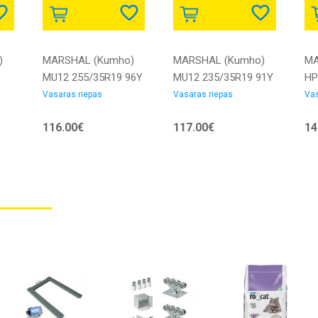
)
MARSHAL (Kumho)
MARSHAL (Kumho)
MA
MU12 255/35R19 96Y
MU12 235/35R19 91Y
HP
| MU12 255/35R19
| MU12 235/35R19
10
Vasaras riepas
Vasaras riepas
Vas
96Y | 8808956166021
91Y | 8808956166052
28
116.00€
117.00€
14
88