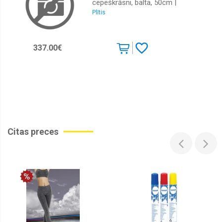
cepeškrāsni, balta, 50cm |
Plītis
LKR540266W | 7333394044736
337.00€
Citas preces