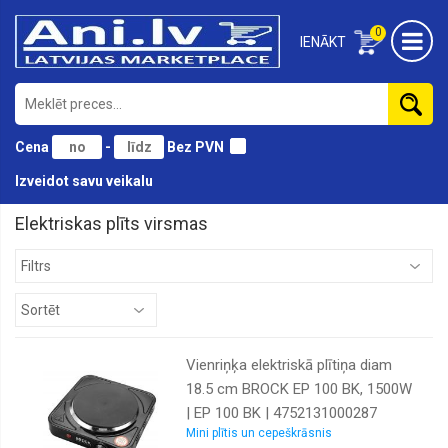
0
IENĀKT
Cena
-
Bez PVN
Izveidot savu veikalu
Elektriskas plīts virsmas
Vienriņķa elektriskā plītiņa diam
18.5 cm BROCK EP 100 BK, 1500W
| EP 100 BK | 4752131000287
Mini plītis un cepeškrāsnis