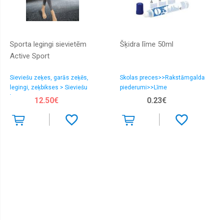
Sporta legingi sievietēm
Šķidra līme 50ml
Active Sport
Sieviešu zeķes, garās zeķēs,
Skolas preces>>Rakstāmgalda
legingi, zeķbikses > Sieviešu
piederumi>>Līme
legingi
12.50€
0.23€