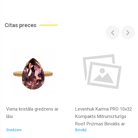
Citas preces
Viena kristāla gredzens ar
Levenhuk Karma PRO 10x32
lāsi
Kompakts Mitrumizturīgs
Roof Prizmas Binoklis ar
Gredzeni
Binokļi
Dzidrinātiem BAK | 67697 |