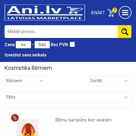
0
IENĀKT
Cena
-
Bez PVN
Izveidot savu veikalu
Kosmetika Bērniem
Aksesuāri
Autiņi
Bērniem
Ķermenim
Kājām
Bērnu šampūns bez asarām
Lūpām
Matiem