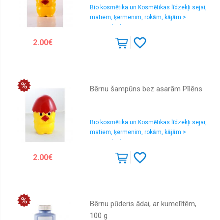
Bio kosmētika un Kosmētikas līdzekļi sejai,
Medicīnas
matiem, ķermenim, rokām, kājām >
Kosmētika bērniem
Nagu
lakas
2.00€
Piederumi
Profesionālā
Rokām
Bērnu šampūns bez asarām Pīlēns
Šampūns
Sejai
Bio kosmētika un Kosmētikas līdzekļi sejai,
matiem, ķermenim, rokām, kājām >
Vannai
Kosmētika bērniem
2.00€
Bērnu pūderis ādai, ar kumelītēm,
100 g