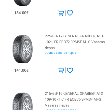
Kumho
Lassa
134.00€
Marshal
Maxxis
Michelin
225/65R17 GENERAL GRABBER AT3
102H FR EDB72 3PMSF M+S Vasaras
Nankang
riepas
Nexen
Jaunas vasaras riepas
Nokian
Pirelli
141.00€
Powertrac
Roadcruza
Rotalla
215/65R16 GENERAL GRABBER AT3
Sailun
109/107T C FR ECB75 3PMSF M+S
Vasaras riepas
Starmaxx