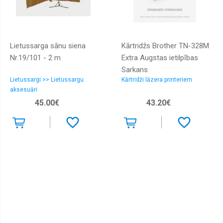
Lietussarga sānu siena
Kārtridžs Brother TN-328M
Nr.19/101 - 2 m
Extra Augstas ietilpības
Sarkans
Lietussargi >> Lietussargu
Kārtridži lāzera printeriem
aksesuāri
45.00€
43.20€