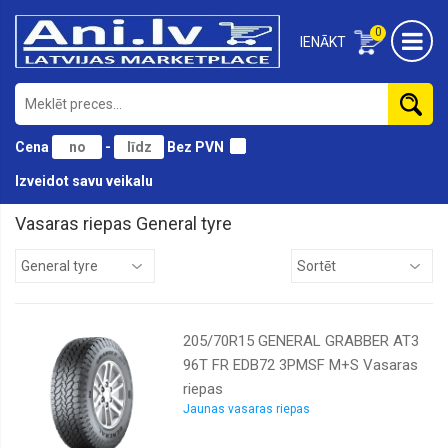
0
IENĀKT
Cena
-
Bez PVN
Izveidot savu veikalu
Vasaras riepas General tyre
Antares
Atturo
Austone
205/70R15 GENERAL GRABBER AT3
BF
Goodrich
96T FR EDB72 3PMSF M+S Vasaras
riepas
Black
lion
Jaunas vasaras riepas
Bridgestone