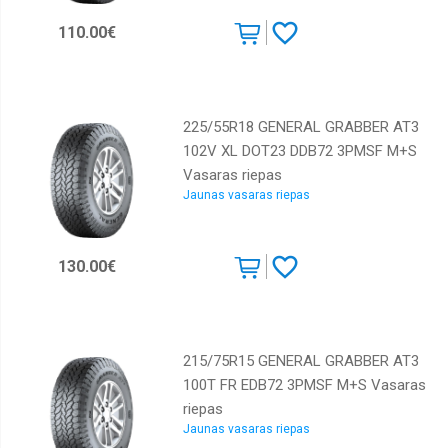
Continental
110.00€
Cooper
Dunlop
Falken
225/55R18 GENERAL GRABBER AT3
102V XL DOT23 DDB72 3PMSF M+S
Federal
Vasaras riepas
GT
Jaunas vasaras riepas
Radial
General
tyre
130.00€
GiTi
GoodYear
Goodride
215/75R15 GENERAL GRABBER AT3
100T FR EDB72 3PMSF M+S Vasaras
Gripmax
riepas
Hankook
Jaunas vasaras riepas