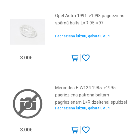
Logu
tīrītāju
slotiņas
Opel Astra 1991->1998 pagrieziens
Logu
spārnā balts L=R 95->97
škidruma
tvertnes,
sūknīši
Pagrieziena lukturi, gabarītlukturi
Slēdži
Vilkšanas
3.00€
cilpas
Parkošanās
sensori
Bagažnieka
Mercedes E W124 1985->1995
vanniņas,
pagrieziena patrona baltam
grīdiņas
pagriezienam L=R dzeltenai spuldzei
Radiatori
Pagrieziena lukturi, gabarītlukturi
TYC
dzesēšanas,
caurules
Radiatori
3.00€
kondicioniera,
caurules