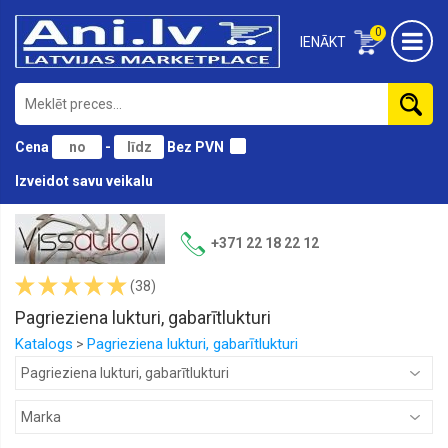
0
IENĀKT
Cena
-
Bez PVN
Izveidot savu veikalu
Lukturi,
remkomplekti
+371 22 18 22 12
Lukturu
(38)
stikli,
Miglas
Pagrieziena lukturi, gabarītlukturi
lukturu
stikli
Katalogs
Pagrieziena lukturi, gabarītlukturi
>
Miglas
lukturi
Aizmugures
lukturi,