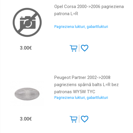
Rokturi,
slēdzenes,
Opel Corsa 2000->2006 pagrieziena
fiksatori
patrona L=R
Moldingi,
spārnu
Pagrieziena lukturi, gabarītlukturi
uzlikas,
plastmasas
daļas
3.00€
Durvju
gumijas
Durvju
rullīši,
sliedes
Peugeot Partner 2002->2008
Logu
pagrieziens spārnā balts L=R bez
pacēlāji,
patronas WY5W TYC
remkomplekti
Pagrieziena lukturi, gabarītlukturi
Logu
tīritāju
mehānismi,
motoriņi,
3.00€
slotiņu
turētāji