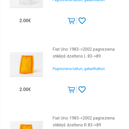
Pagrieziena lukturi, gabarītlukturi
Lukturu
vadības
bloki
2.00€
Lukturi
kravas
automašīnām
Miglas
Fiat Uno 1983->2002 pagrieziena
lukturi
kravas
stikliņš dzeltens L 83->89
automašīnām
Pagrieziena
Pagrieziena lukturi, gabarītlukturi
lukturi
kravas
automašīnām
2.00€
Papildlukturi
Spārni
Spārnu
sargi
Fiat Uno 1983->2002 pagrieziena
stikliņš dzeltens R 83->89
Remontdaļas