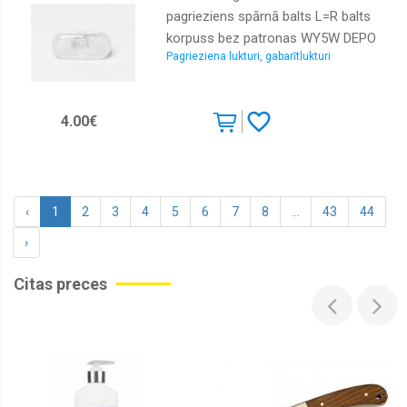
pagrieziens spārnā balts L=R balts
korpuss bez patronas WY5W DEPO
Pagrieziena lukturi, gabarītlukturi
4.00€
‹
1
2
3
4
5
6
7
8
...
43
44
›
Citas preces