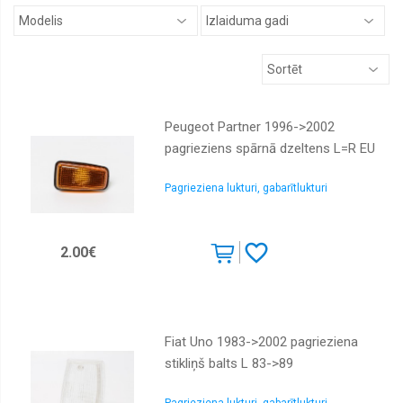
STOP,
numuru
apgaismes
lukturi
Lukturu
līmeņa
devēji
Peugeot Partner 1996->2002
Tūninga
pagrieziens spārnā dzeltens L=R EU
lukturi
un
daļas
Pagrieziena lukturi, gabarītlukturi
Dienas
gaitas
lukturi
2.00€
Pagrieziena
lukturi,
gabarītlukturi
Lukturu
mazgātāju
Fiat Uno 1983->2002 pagrieziena
sprauslas
stikliņš balts L 83->89
Lukturu
motoriņi