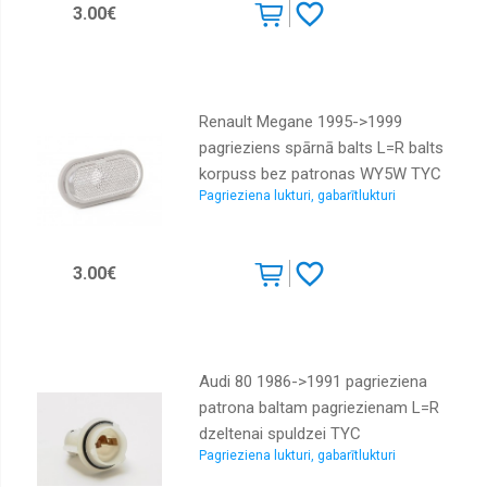
sajūgi,
3.00€
vārsti
Kondicioniera
sausinātāji
Kondicioniera
Renault Megane 1995->1999
sistēmas
pagrieziens spārnā balts L=R balts
daļas
korpuss bez patronas WY5W TYC
Kondicionieru
Pagrieziena lukturi, gabarītlukturi
iztvaicētāji
Instrumenti
3.00€
Tūninga
sporta
izpūtēji
Audi 80 1986->1991 pagrieziena
patrona baltam pagriezienam L=R
dzeltenai spuldzei TYC
Pagrieziena lukturi, gabarītlukturi