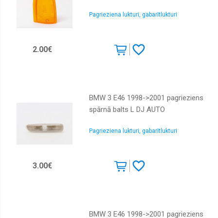
arkas
Pagrieziena lukturi, gabarītlukturi
Remontdaļas
sliekšņi
Remontdaļas,
durvis
2.00€
Dzinēju
aizsegi
Bremžu
aizsegi
BMW 3 E46 1998->2001 pagrieziens
spārnā balts L DJ AUTO
Spoguļi,
korpusi,
motoriņi
Pagrieziena lukturi, gabarītlukturi
Spoguļu
stikli
3.00€
Gāzes
atsperes
Restes,
Restu
uzlikas,
BMW 3 E46 1998->2001 pagrieziens
Joslas