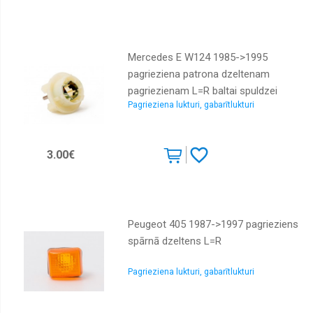
Radiatori
interkūleri,
caurules
Mercedes E W124 1985->1995
Radiatori
pagrieziena patrona dzeltenam
salona,
caurules
pagriezienam L=R baltai spuldzei
Pagrieziena lukturi, gabarītlukturi
TYC
Radiatori
eļļas
Radiatoru
3.00€
vāciņi
Ventilatori
dzesēšanas,
Viskosajūgi
Peugeot 405 1987->1997 pagrieziens
Ventilatori
salona
spārnā dzeltens L=R
Izplešanās
tvertnes
Pagrieziena lukturi, gabarītlukturi
Kondicionieru
sūkņi,