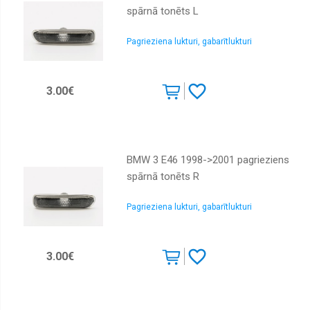
spārnā tonēts L
Buferi,
buferu
sliedes,
Pagrieziena lukturi, gabarītlukturi
uzlikas,
spoileri
Degvielas
3.00€
tvertnes,
caurules,
stīpas
Degvielas
tvertnes
BMW 3 E46 1998->2001 pagrieziens
korķi
spārnā tonēts R
Priekšas
rāmji
Pagrieziena lukturi, gabarītlukturi
Dzinēju
pārsegi,
slēdži,
bagažnieku
3.00€
vāki
Emblēmas