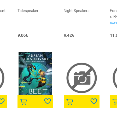
mart
Tidespeaker
Night Speakers
Ford
>19
ats
Gāze
Uni
9.06€
9.42€
11.
bez
MAR