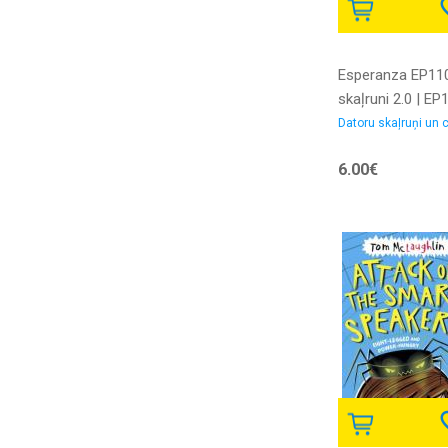
Esperanza EP11
skaļruni 2.0 | EP
5905784768649
Datoru skaļruņi un c
6.00€