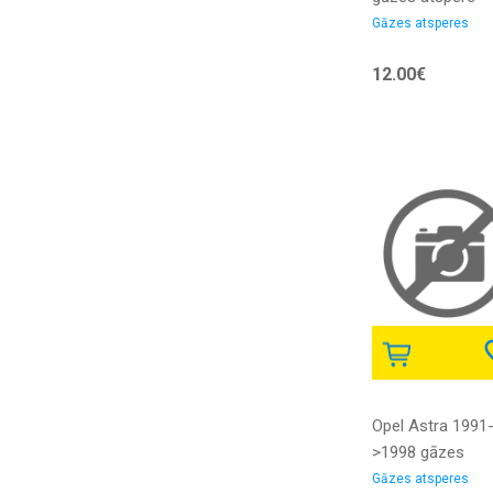
aizmugures
Gāzes atsperes
modelim bez
12.00€
skalruniem POL
Opel Astra 1991
>1998 gāzes
atspere aizmugu
Gāzes atsperes