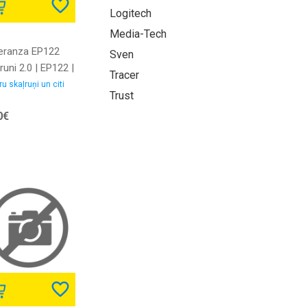
Logitech
Media-Tech
eranza EP122
Sven
runi 2.0 | EP122 |
Tracer
1299911617
u skaļruņi un citi
Trust
0€