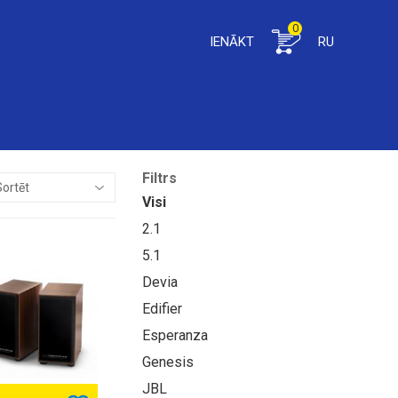
0
IENĀKT
RU
Filtrs
Visi
2.1
5.1
Devia
Edifier
Esperanza
Genesis
JBL