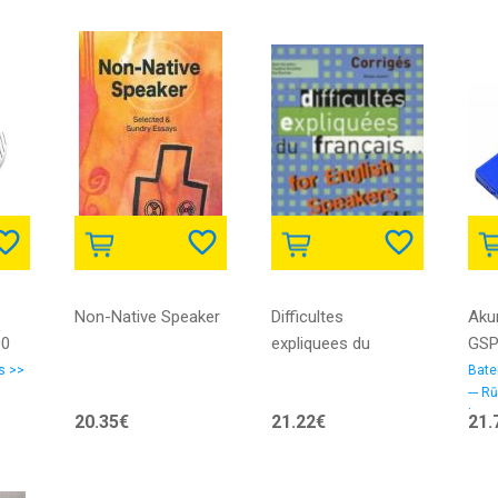
Non-Native Speaker
Difficultes
Aku
00
expliquees du
GSP
francais...for English
JBL
s >>
Bate
--- 
speakers - Corriges
JBL
bater
20.35€
21.22€
21.
500