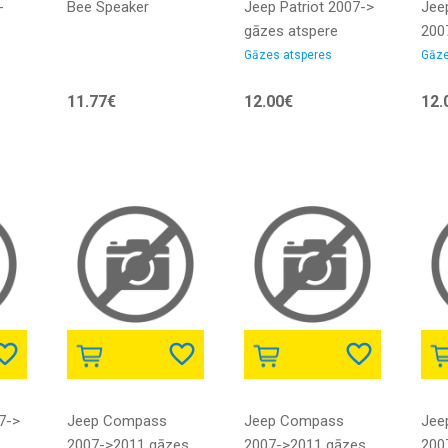
-
Bee Speaker
Jeep Patriot 2007->
Jee
gāzes atspere
200
res
aizmugures
ats
Gāzes atsperes
Gāze
lim
modelim ar
mod
11.77€
12.00€
12.
skalruniem MARELLI
ska
7->
Jeep Compass
Jeep Compass
Jee
2007->2011 gāzes
2007->2011 gāzes
200