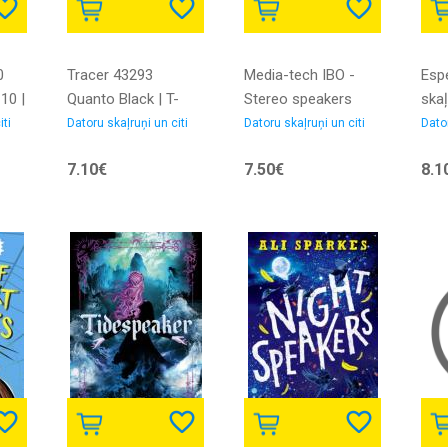
0
Tracer 43293
Media-tech IBO -
Esp
110 |
Quanto Black | T-
Stereo speakers
skaļ
MLX28563 |
powered from USB
590
iti
Datoru skaļruņi un citi
Datoru skaļruņi un citi
Dator
5907512824160
port | MT3137W |
7.10€
7.50€
8.1
5906453131375