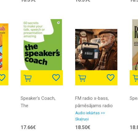
Speaker's Coach,
FM radio x-bass,
Spe
The
pārnēsājams radio
retro stilā ar
Audio iekārtas >>
Skaļruņi
akumulatoru un
17.66€
18.50€
18.
lukturīti, fm, am