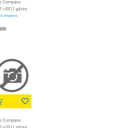
p Compass
7->2011 gāzes
pere aizmugures
s atsperes
elim ar
00€
lruniem POLCAR
p Compass
7->2011 gāzes