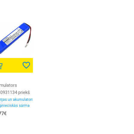
mulators
0931134 priekš
 Xtreme skaļruņa
rijas un akumulatori
Rūpnieciskās sārma
XTREME 7.4V
ijas
77€
0mAh