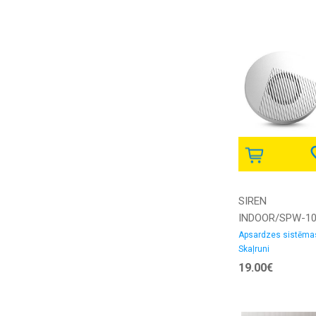
SIREN
INDOOR/SPW-1
SATEL
Apsardzes sistēma
Skaļruni
19.00€