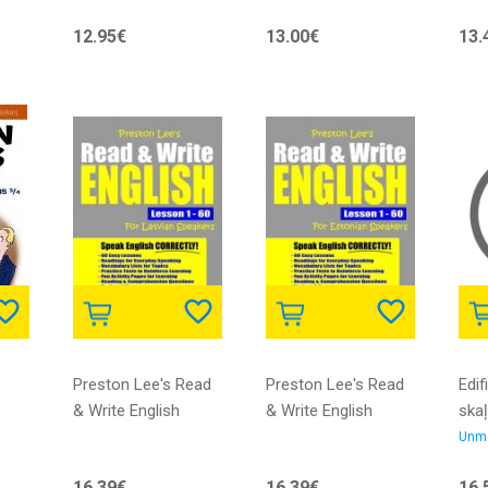
lim
modelim ar
cas
12.95€
13.00€
13.
skalruniem POLCAR
cont
MLX
594
Preston Lee's Read
Preston Lee's Read
Edi
& Write English
& Write English
skaļ
r,
Lesson 1 - 60 For
Lesson 1 - 60 For
3.5
Unm
Latvian Speakers
Estonian Speakers
692
16.39€
16.39€
16.