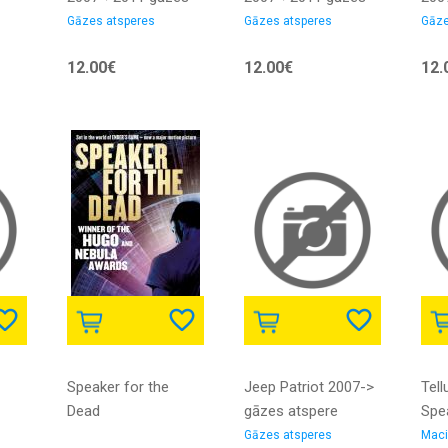
atspere aizmugures
atspere aizmugures
ats
Gāzes atsperes
Gāzes atsperes
Gāze
modelim ar
modelim bez
mod
12.00€
12.00€
12.
CAR
skalruniem MARELLI
skalruniem MARELLI
ska
-
Speaker for the
Jeep Patriot 2007->
Tell
Dead
gāzes atspere
Spe
res
aizmugures
USB
Gāzes atsperes
Maci