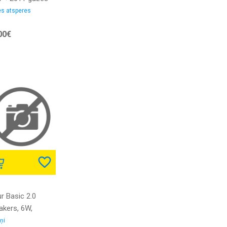
pere aizmugures
s atsperes
elim bez
00€
lruniem POLCAR
ur Basic 2.0
akers, 6W,
/Jack, Wooden
ņi