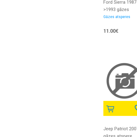
Ford Sierra 1987
>1993 gāzes
atspere aizmugu
Gāzes atsperes
Universāls mode
11.00€
ar skalruniem
MARELLI
Jeep Patriot 200
gāzes atspere