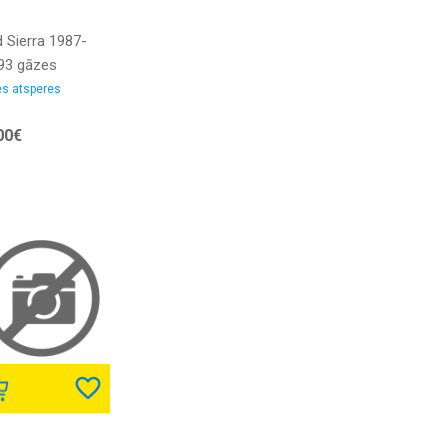
 Sierra 1987-
93 gāzes
pere aizmugures
s atsperes
versāls modelim
00€
 skalruniem
ELLI