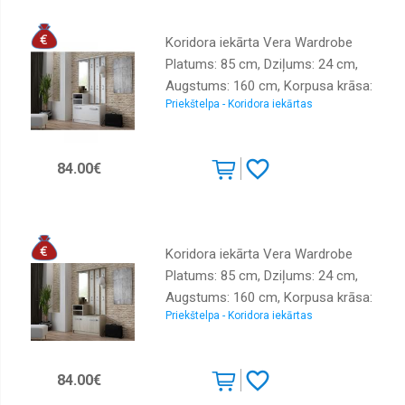
Koridora iekārta Vera Wardrobe
Platums: 85 cm, Dziļums: 24 cm,
Augstums: 160 cm, Korpusa krāsa:
Priekštelpa - Koridora iekārtas
balts, Elementu krāsa: balts,
Izgatavošanas materiāls: laminēta
KSP plātne, Virsma: matēta,
84.00€
Elementu skaits: 3, Ar spoguli: jā, Ar
pakaramo: 1, Ar apavu plauktu: 1
Koridora iekārta Vera Wardrobe
Platums: 85 cm, Dziļums: 24 cm,
Augstums: 160 cm, Korpusa krāsa:
Priekštelpa - Koridora iekārtas
sonoma, Elementu krāsa: sonoma,
Izgatavošanas materiāls: laminēta
KSP plātne, Virsma: matēta,
84.00€
Elementu skaits: 3, Ar spoguli: jā, Ar