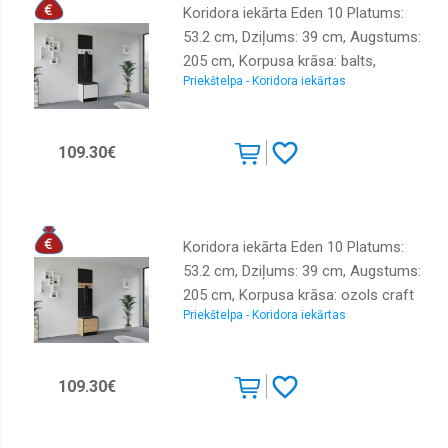
Koridora iekārta Eden 10 Platums:
53.2 cm, Dziļums: 39 cm, Augstums:
205 cm, Korpusa krāsa: balts,
Priekštelpa - Koridora iekārtas
Elementu krāsa: melns,
Izgatavošanas materiāls: LKSP +
audums, Virsma: matēta, Ar spoguli:
109.30€
nē, Ar pakaramo: 1, Ar apavu plauktu:
1
Koridora iekārta Eden 10 Platums:
53.2 cm, Dziļums: 39 cm, Augstums:
205 cm, Korpusa krāsa: ozols craft
Priekštelpa - Koridora iekārtas
zelts, Elementu krāsa: melns,
Izgatavošanas materiāls: LKSP +
audums, Virsma: matēta, Ar spoguli:
109.30€
nē, Ar pakaramo: 1, Ar apavu plauktu:
1