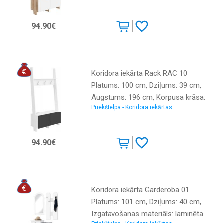
Izgatavošanas materiāls: laminēta
MDF plātne, Virsma: matēta +
94.90€
spīdīga, Ar spoguli: nē, Ar pakaramo:
1, Ar apavu plauktu: 1
Koridora iekārta Rack RAC 10
Platums: 100 cm, Dziļums: 39 cm,
Augstums: 196 cm, Korpusa krāsa:
Priekštelpa - Koridora iekārtas
balts, Elementu krāsa: melns,
Izgatavošanas materiāls: laminēta
MDF plātne, Virsma: matēta +
94.90€
spīdīga, Ar spoguli: nē, Ar pakaramo:
1, Ar apavu plauktu: 1
Koridora iekārta Garderoba 01
Platums: 101 cm, Dziļums: 40 cm,
Izgatavošanas materiāls: laminēta