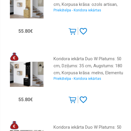
cm, Korpusa krāsa: ozols artisan,
Priekštelpa - Koridora iekārtas
Elementu krāsa: ozols artisan,
Izgatavošanas materiāls: KSP,
Virsma: matēta, Elementu skaits: 2,
55.80€
Ar spoguli: nē, Ar pakaramo: 1, Ar
apavu plauktu: 1
Koridora iekārta Duo W Platums: 50
cm, Dziļums: 35 cm, Augstums: 180
cm, Korpusa krāsa: melns, Elementu
Priekštelpa - Koridora iekārtas
krāsa: melns, Izgatavošanas
materiāls: KSP, Virsma: matēta,
Elementu skaits: 2, Ar spoguli: nē, Ar
55.80€
pakaramo: 1, Ar apavu plauktu: 1
Koridora iekārta Duo W Platums: 50