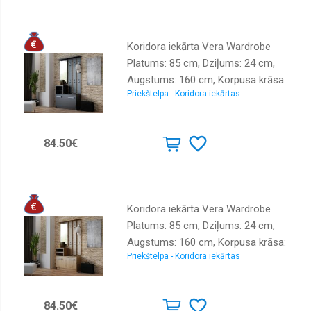
pakaramo: 1, Ar apavu plauktu: 1
Koridora iekārta Vera Wardrobe
Platums: 85 cm, Dziļums: 24 cm,
Augstums: 160 cm, Korpusa krāsa:
Priekštelpa - Koridora iekārtas
melns, Elementu krāsa: melns,
Izgatavošanas materiāls: laminēta
KSP plātne, Virsma: matēta,
84.50€
Elementu skaits: 3, Ar spoguli: jā, Ar
pakaramo: 1, Ar apavu plauktu: 1
Koridora iekārta Vera Wardrobe
Platums: 85 cm, Dziļums: 24 cm,
Augstums: 160 cm, Korpusa krāsa:
Priekštelpa - Koridora iekārtas
ozols artisan, Elementu krāsa: ozols
artisan, Izgatavošanas materiāls:
laminēta KSP plātne, Virsma: matēta,
84.50€
Elementu skaits: 3, Ar spoguli: jā, Ar