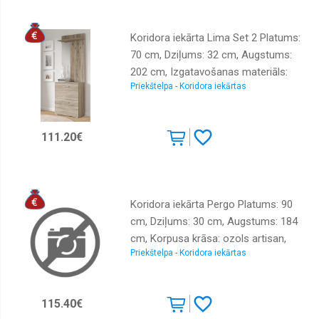
Koridora iekārta Lima Set 2 Platums:
70 cm, Dziļums: 32 cm, Augstums:
202 cm, Izgatavošanas materiāls:
Priekštelpa - Koridora iekārtas
KSP, Virsma: matēta, Elementu
skaits: 2, Ar spoguli: jā, Ar pakaramo:
1, Ar apavu plauktu: 1, Krāsa:
111.20€
sonoma
Koridora iekārta Pergo Platums: 90
cm, Dziļums: 30 cm, Augstums: 184
cm, Korpusa krāsa: ozols artisan,
Priekštelpa - Koridora iekārtas
Elementu krāsa: ozols artisan,
Izgatavošanas materiāls: LKSP,
Virsma: matēta, Ar spoguli: jā, Ar
115.40€
pakaramo: 1, Ar apavu plauktu: 1