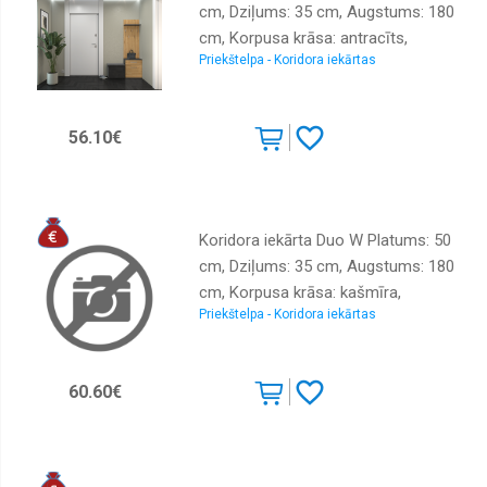
cm, Dziļums: 35 cm, Augstums: 180
cm, Korpusa krāsa: antracīts,
Priekštelpa - Koridora iekārtas
Elementu krāsa: ozols artisan,
Izgatavošanas materiāls: KSP,
Virsma: matēta, Elementu skaits: 2,
56.10€
Ar spoguli: nē, Ar pakaramo: 1, Ar
apavu plauktu: 1
Koridora iekārta Duo W Platums: 50
cm, Dziļums: 35 cm, Augstums: 180
cm, Korpusa krāsa: kašmīra,
Priekštelpa - Koridora iekārtas
Elementu krāsa: kašmīrs,
Izgatavošanas materiāls: KSP,
Virsma: matēta, Elementu skaits: 2,
60.60€
Ar spoguli: nē, Ar pakaramo: 1, Ar
apavu plauktu: 1