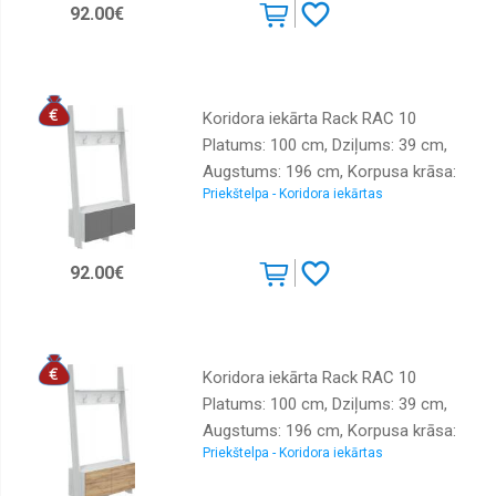
92.00€
Virsma: matēta, Ar spoguli: nē, Ar
pakaramo: 1, Ar apavu plauktu: 1
Koridora iekārta Rack RAC 10
Platums: 100 cm, Dziļums: 39 cm,
Augstums: 196 cm, Korpusa krāsa:
Priekštelpa - Koridora iekārtas
balts, Elementu krāsa: grafīts,
Izgatavošanas materiāls: laminēta
MDF plātne, Virsma: matēta, Ar
92.00€
spoguli: nē, Ar pakaramo: 1, Ar apavu
plauktu: 1
Koridora iekārta Rack RAC 10
Platums: 100 cm, Dziļums: 39 cm,
Augstums: 196 cm, Korpusa krāsa:
Priekštelpa - Koridora iekārtas
ozols craft balts, Elementu krāsa:
ozols craft zelts, Izgatavošanas