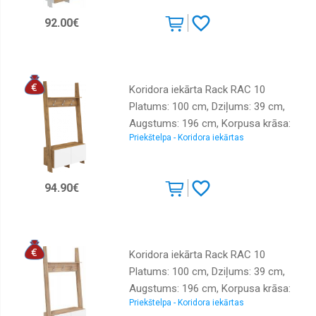
materiāls: laminēta MDF plātne,
92.00€
Virsma: matēta, Ar spoguli: nē, Ar
pakaramo: 1, Ar apavu plauktu: 1
Koridora iekārta Rack RAC 10
Platums: 100 cm, Dziļums: 39 cm,
Augstums: 196 cm, Korpusa krāsa:
Priekštelpa - Koridora iekārtas
ozols burgund, Elementu krāsa: balts,
Izgatavošanas materiāls: laminēta
MDF plātne, Virsma: matēta +
94.90€
spīdīga, Ar spoguli: nē, Ar pakaramo:
1, Ar apavu plauktu: 1
Koridora iekārta Rack RAC 10
Platums: 100 cm, Dziļums: 39 cm,
Augstums: 196 cm, Korpusa krāsa:
Priekštelpa - Koridora iekārtas
sonoma, Elementu krāsa: balts,