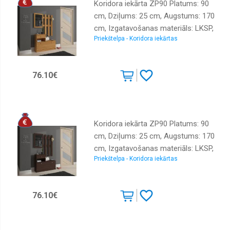
Koridora iekārta ZP90 Platums: 90
cm, Dziļums: 25 cm, Augstums: 170
cm, Izgatavošanas materiāls: LKSP,
Priekštelpa - Koridora iekārtas
Virsma: matēta, Elementu skaits: 2,
Ar spoguli: jā, Ar pakaramo: 1, Ar
apavu plauktu: 1, Krāsa: alksnis
76.10€
Koridora iekārta ZP90 Platums: 90
cm, Dziļums: 25 cm, Augstums: 170
cm, Izgatavošanas materiāls: LKSP,
Priekštelpa - Koridora iekārtas
Virsma: matēta, Elementu skaits: 2,
Ar spoguli: jā, Ar pakaramo: 1, Ar
apavu plauktu: 1, Krāsa: venge
76.10€