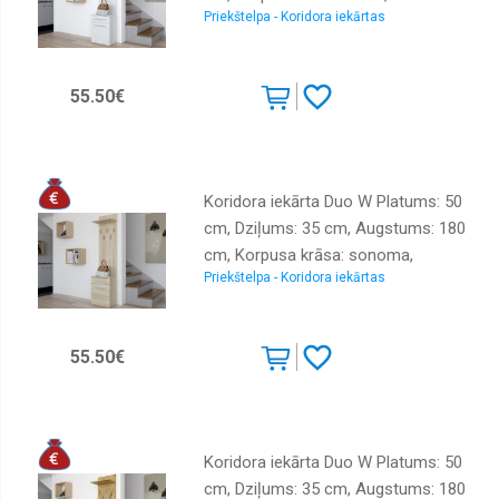
Priekštelpa - Koridora iekārtas
krāsa: balts, Izgatavošanas
Komplekti
materiāls: KSP, Virsma: matēta,
Krēsli
Elementu skaits: 2, Ar spoguli: nē, Ar
55.50€
pakaramo: 1, Ar apavu plauktu: 1
Kumodes
Matrači
Moduļu
sistēmas
Koridora iekārta Duo W Platums: 50
cm, Dziļums: 35 cm, Augstums: 180
Plaukti
cm, Korpusa krāsa: sonoma,
Priekšnama
Priekštelpa - Koridora iekārtas
Elementu krāsa: sonoma,
Sekcijas
Izgatavošanas materiāls: KSP,
Virsma: matēta, Elementu skaits: 2,
Skapji
55.50€
Ar spoguli: nē, Ar pakaramo: 1, Ar
Viesistaba
apavu plauktu: 1
Virtuves
Koridora iekārta Duo W Platums: 50
cm, Dziļums: 35 cm, Augstums: 180