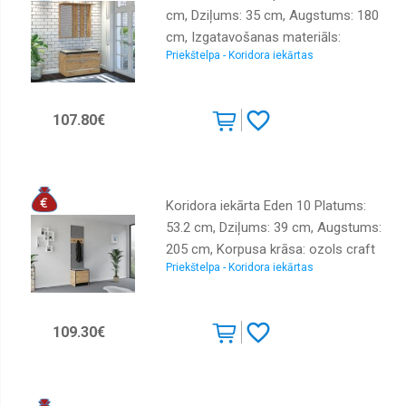
cm, Dziļums: 35 cm, Augstums: 180
cm, Izgatavošanas materiāls:
Priekštelpa - Koridora iekārtas
laminēta KSP plātne, Elementu
skaits: 2, Ar spoguli: jā, Ar pakaramo:
1, Ar apavu plauktu: 1, Krāsa: ozols
107.80€
artisan
Koridora iekārta Eden 10 Platums:
53.2 cm, Dziļums: 39 cm, Augstums:
205 cm, Korpusa krāsa: ozols craft
Priekštelpa - Koridora iekārtas
zelts, Elementu krāsa: pelēks,
Izgatavošanas materiāls: LKSP +
audums, Virsma: matēta, Ar spoguli:
109.30€
nē, Ar pakaramo: 1, Ar apavu plauktu:
1