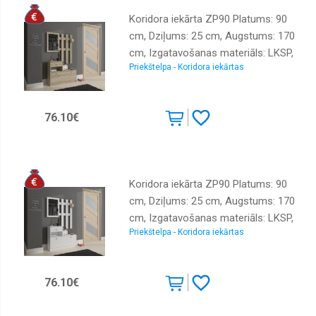
Koridora iekārta ZP90 Platums: 90
cm, Dziļums: 25 cm, Augstums: 170
cm, Izgatavošanas materiāls: LKSP,
Priekštelpa - Koridora iekārtas
Virsma: matēta, Elementu skaits: 2,
Ar spoguli: jā, Ar pakaramo: 1, Ar
apavu plauktu: 1, Krāsa: sonoma
76.10€
Koridora iekārta ZP90 Platums: 90
cm, Dziļums: 25 cm, Augstums: 170
cm, Izgatavošanas materiāls: LKSP,
Priekštelpa - Koridora iekārtas
Virsma: matēta, Elementu skaits: 2,
Ar spoguli: jā, Ar pakaramo: 1, Ar
apavu plauktu: 1, Krāsa: balts
76.10€