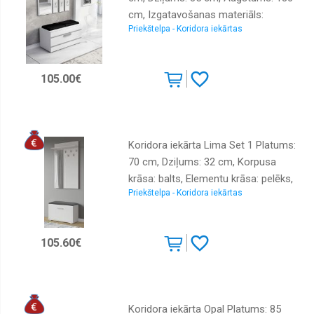
cm, Izgatavošanas materiāls:
Priekštelpa - Koridora iekārtas
laminēta KSP plātne, Elementu
skaits: 2, Ar spoguli: jā, Ar pakaramo:
1, Ar apavu plauktu: 1, Krāsa: balts
105.00€
Koridora iekārta Lima Set 1 Platums:
70 cm, Dziļums: 32 cm, Korpusa
krāsa: balts, Elementu krāsa: pelēks,
Priekštelpa - Koridora iekārtas
Izgatavošanas materiāls: KSP,
Virsma: matēta, Elementu skaits: 2,
Ar spoguli: jā, Ar pakaramo: 1, Ar
105.60€
apavu plauktu: 1
Koridora iekārta Opal Platums: 85