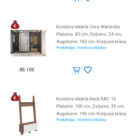
pakaramo: 1, Ar apavu plauktu: 1
Koridora iekārta Vera Wardrobe
Platums: 85 cm, Dziļums: 24 cm,
Augstums: 160 cm, Korpusa krāsa:
Priekštelpa - Koridora iekārtas
antracīts, Elementu krāsa: ozols
artisan, Izgatavošanas materiāls:
laminēta KSP plātne, Virsma: matēta,
85.10€
Elementu skaits: 3, Ar spoguli: jā, Ar
pakaramo: 1, Ar apavu plauktu: 1
Koridora iekārta Rack RAC 10
Platums: 100 cm, Dziļums: 39 cm,
Augstums: 196 cm, Korpusa krāsa:
Priekštelpa - Koridora iekārtas
ozols craft tobaco, Elementu krāsa:
ozols craft balts, Izgatavošanas
materiāls: laminēta MDF plātne,