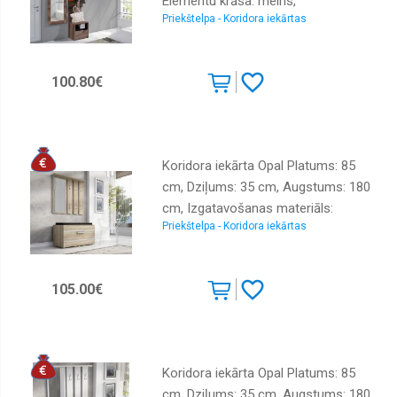
Elementu krāsa: melns,
Priekštelpa - Koridora iekārtas
Izgatavošanas materiāls: LKSP,
Virsma: matēta + spīdīga, Elementu
skaits: 3, Ar spoguli: jā
100.80€
Koridora iekārta Opal Platums: 85
cm, Dziļums: 35 cm, Augstums: 180
cm, Izgatavošanas materiāls:
Priekštelpa - Koridora iekārtas
laminēta KSP plātne, Elementu
skaits: 2, Ar spoguli: jā, Ar pakaramo:
1, Ar apavu plauktu: 1, Krāsa:
105.00€
sonoma
Koridora iekārta Opal Platums: 85
cm, Dziļums: 35 cm, Augstums: 180