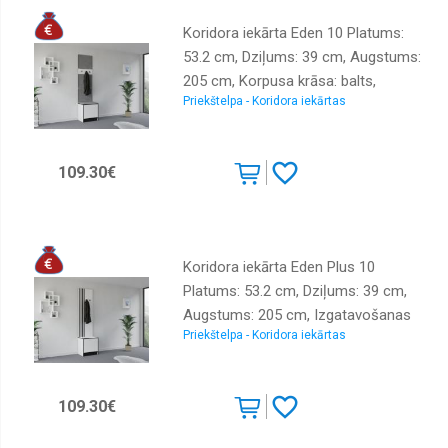
Koridora iekārta Eden 10 Platums:
53.2 cm, Dziļums: 39 cm, Augstums:
205 cm, Korpusa krāsa: balts,
Priekštelpa - Koridora iekārtas
Elementu krāsa: pelēks,
Izgatavošanas materiāls: LKSP +
audums, Virsma: matēta, Ar spoguli:
109.30€
nē, Ar pakaramo: 1, Ar apavu plauktu:
1
Koridora iekārta Eden Plus 10
Platums: 53.2 cm, Dziļums: 39 cm,
Augstums: 205 cm, Izgatavošanas
Priekštelpa - Koridora iekārtas
materiāls: LKSP, Virsma: matēta,
Elementu skaits: 2, Ar spoguli: nē, Ar
pakaramo: 1, Ar apavu plauktu: 1,
109.30€
Krāsa: balts