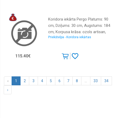
Koridora iekārta Pergo Platums: 90
cm, Dziļums: 30 cm, Augstums: 184
cm, Korpusa krāsa: ozols artisan,
Priekštelpa - Koridora iekārtas
Elementu krāsa: kašmīrs,
Izgatavošanas materiāls: LKSP,
Virsma: matēta, Ar spoguli: jā, Ar
115.40€
pakaramo: 1, Ar apavu plauktu: 1
‹
1
2
3
4
5
6
7
8
...
33
34
›