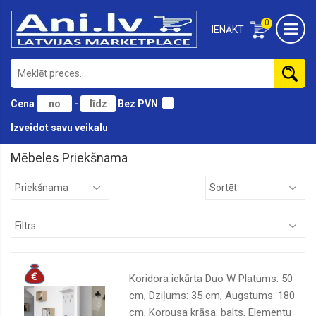
0
IENĀKT
Cena
-
Bez PVN
Izveidot savu veikalu
Mēbeles Priekšnama
Birojam
Bērnu
Divāni
Dārza
Galdi
Koridora iekārta Duo W Platums: 50
Gultas
cm, Dziļums: 35 cm, Augstums: 180
cm, Korpusa krāsa: balts, Elementu
Guļamistabai