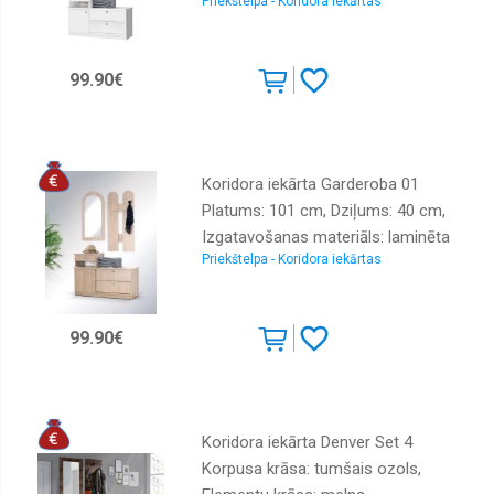
Priekštelpa - Koridora iekārtas
MDF plātne + nažfinieris, Virsma:
matēta, Elementu skaits: 3, Ar
spoguli: jā, Ar pakaramo: 1, Ar apavu
99.90€
plauktu: 1, Krāsa: balts
Koridora iekārta Garderoba 01
Platums: 101 cm, Dziļums: 40 cm,
Izgatavošanas materiāls: laminēta
Priekštelpa - Koridora iekārtas
MDF plātne + nažfinieris, Virsma:
matēta, Elementu skaits: 3, Ar
spoguli: jā, Ar pakaramo: 1, Ar apavu
99.90€
plauktu: 1, Krāsa: sonoma
Koridora iekārta Denver Set 4
Korpusa krāsa: tumšais ozols,