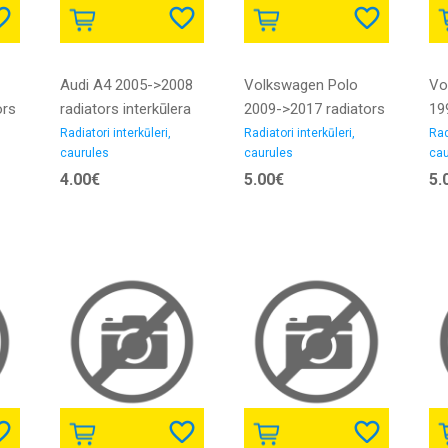
Audi A4 2005->2008
Volkswagen Polo
Vo
ors
radiators interkūlera
2009->2017 radiators
19
caurule 2.7D/3.0D
interkūlera caurule
int
Radiatori interkūleri,
Radiatori interkūleri,
Rad
caurules
caurules
cau
iekšējais diametrs
1.2D gumija
1.8
4.00€
5.00€
5.
50/50MM gumija
di
gu