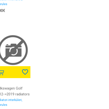
rules
kšējais diametrs
00€
/40MM gumija
lkswagen Golf
12->2019 radiators
erkūlera caurule
iatori interkūleri,
rules
D/2.0D iekšējais