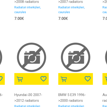
>2008 radiators
>2007 radiators
>2
interkūlera caurule
interkūlera caurule
int
Radiatori interkūleri,
Radiatori interkūleri,
Rad
caurules
caurules
cau
1.9D iekšējais
2.0D iekšējais
1.9
7.00€
7.00€
7.
diametrs 42/42MM
diametrs 49/58MM
di
gumija
gumija
gu
6-
Hyundai i30 2007-
BMW 5 E39 1996-
Au
>2012 radiators
>2000 radiators
rad
interkūlera caurule
interkūlera caurule
ca
Radiatori interkūleri,
Radiatori interkūleri,
Rad