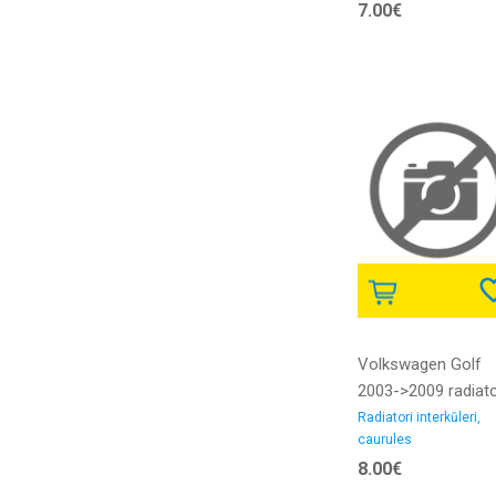
7.00€
diametrs 52/58MM
gumija
Volkswagen Golf
2003->2009 radiat
interkūlera caurule 
Radiatori interkūleri,
caurules
iekšējais diametrs
8.00€
26/26MM gumija