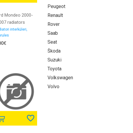
Peugeot
rd Mondeo 2000-
Renault
007 radiators
Rover
erkūlera caurule
iatori interkūleri,
Saab
rules
D iekšējais
Seat
00€
ametrs 46/50MM
mija
Škoda
Suzuki
Toyota
Volkswagen
Volvo