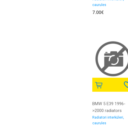
caurules
2.1D/2.2D/2.3D
7.00€
iekšējais diametrs
50/60MM gumija
BMW 5 E39 1996-
>2000 radiators
interkūlera caurule
Radiatori interkūleri,
caurules
2.5D/3.0D iekšējais