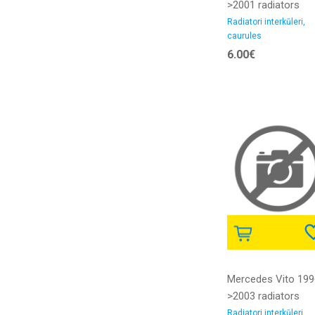
>2001 radiators
interkūlera caurule
Radiatori interkūleri,
caurules
2.0D iekšējais
6.00€
diametrs 50/50MM
gumija
Mercedes Vito 199
>2003 radiators
interkūlera caurule
Radiatori interkūleri,