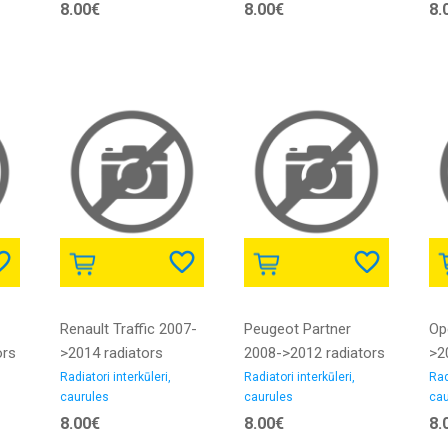
8.00€
8.00€
8.
50/50MM gumija
2.5D iekšējais
di
diametrs 60/60MM
gu
gumija
Renault Traffic 2007-
Peugeot Partner
Op
ors
>2014 radiators
2008->2012 radiators
>2
2.0
interkūlera caurule
interkūlera caurule
int
Radiatori interkūleri,
Radiatori interkūleri,
Rad
caurules
caurules
cau
2.5D iekšējais
1.2/1.6D iekšējais
1.7
8.00€
8.00€
8.
diametrs 46/46MM
diametrs 50/50MM
di