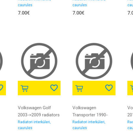
caurules
caurules
cau
1.6D iekšējais
2.5D/3.0D iekšējais
ie
7.00€
7.00€
7.
diametrs 45MM
diametrs 50/52MM
40
gumija
gumija
Volkswagen Golf
Volkswagen
Vo
2003->2009 radiators
Transporter 1990-
20
interkūlera caurule 1.4
>2003 radiators
int
Radiatori interkūleri,
Radiatori interkūleri,
Rad
caurules
caurules
cau
iekšējais diametrs
interkūlera caurule
1.6