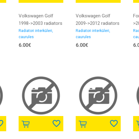
Volkswagen Golf
Volkswagen Golf
Fo
1998->2003 radiators
2009->2012 radiators
>2
interkūlera caurule
interkūlera caurule
int
Radiatori interkūleri,
Radiatori interkūleri,
Rad
caurules
caurules
cau
1.9D iekšējais
2.0D gumija
2.0
6.00€
6.00€
6.
diametrs 53/53MM
di
gumija
gu