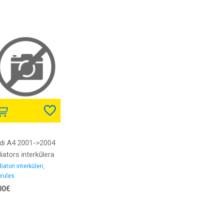
mija
di A4 2001->2004
iators interkūlera
rule 1.9D iekšējais
iatori interkūleri,
rules
ametrs 50/56MM
00€
mija