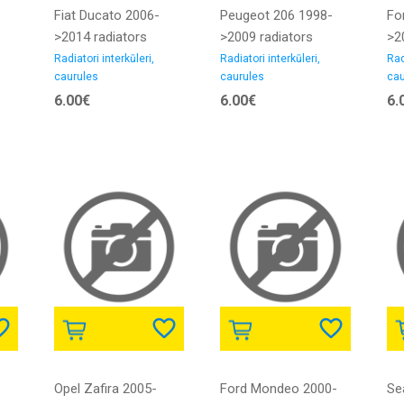
Fiat Ducato 2006-
Peugeot 206 1998-
Fo
>2014 radiators
>2009 radiators
>2
interkūlera caurule
interkūlera caurule
int
Radiatori interkūleri,
Radiatori interkūleri,
Rad
caurules
caurules
cau
2.2D iekšējais
1.4D iekšējais
1.
6.00€
6.00€
6.
diametrs 45/45MM
diametrs 42/42MM
ie
gumija
gumija
40
Opel Zafira 2005-
Ford Mondeo 2000-
Se