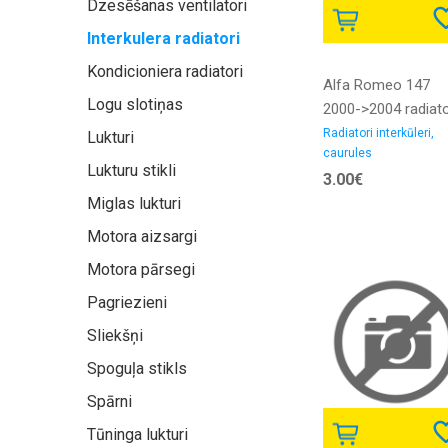
Dzesēšanas ventilatori
Interkulera radiatori
Kondicioniera radiatori
Alfa Romeo 147
Logu slotiņas
2000->2004 radiat
interkūlera caurule
Radiatori interkūleri,
Lukturi
caurules
1.9D iekšējais
Lukturu stikli
3.00€
diametrs 15/15MM
Miglas lukturi
gumija
Motora aizsargi
Motora pārsegi
Pagriezieni
Sliekšņi
Spoguļa stikls
Spārni
Tūninga lukturi