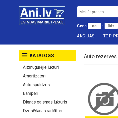
Cena
-
AKCIJAS
TOP P
KATALOGS
Auto rezerves d
Aizmugurējie lukturi
Amortizatori
Auto spuldzes
Bamperi
Dienas gaismas lukturis
Dzesēšanas radiātori