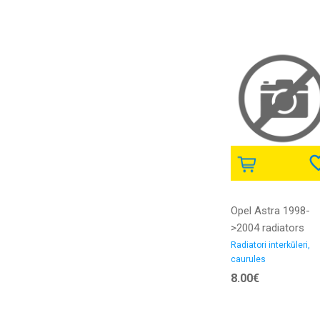
Opel Astra 1998-
>2004 radiators
interkūlera caurule
Radiatori interkūleri,
caurules
2.0D/2.2D iekšējais
8.00€
diametrs 45/45MM
gumija