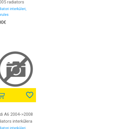
005 radiators
erkūlera caurule
iatori interkūleri,
rules
D iekšējais
00€
ametrs 62/51MM
mija
di A6 2004->2008
iators interkūlera
urule 2.7D/3.0D
iatori interkūleri,