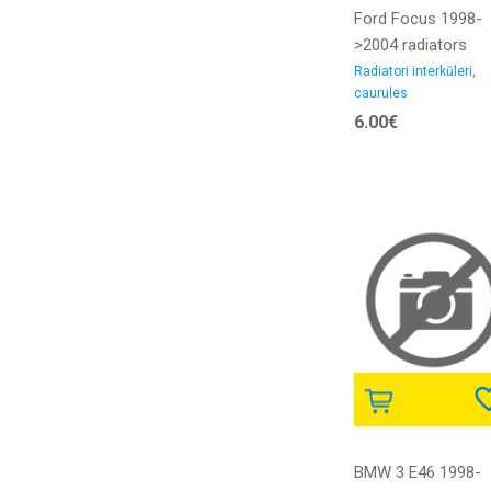
Ford Focus 1998-
>2004 radiators
interkūlera caurule
Radiatori interkūleri,
caurules
1.8D iekšējais
6.00€
diametrs 50/50MM
gumija
BMW 3 E46 1998-