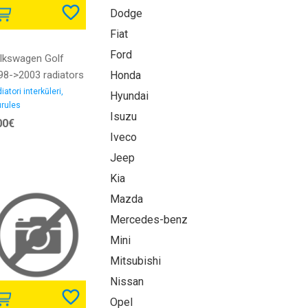
Dodge
Fiat
Ford
lkswagen Golf
98->2003 radiators
Honda
erkūlera caurule
iatori interkūleri,
Hyundai
rules
/1.9D iekšējais
Isuzu
00€
ametrs 60/60MM
Iveco
mija
Jeep
Kia
Mazda
Mercedes-benz
Mini
Mitsubishi
Nissan
Opel