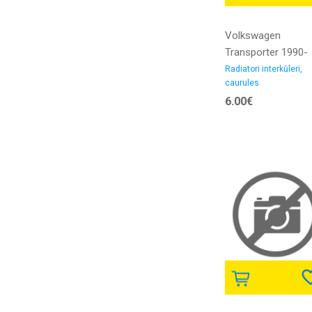
Volkswagen
Transporter 1990-
>2003 radiators
Radiatori interkūleri,
caurules
interkūlera caurule
6.00€
1.9D iekšējais
diametrs 37/47MM
gumija