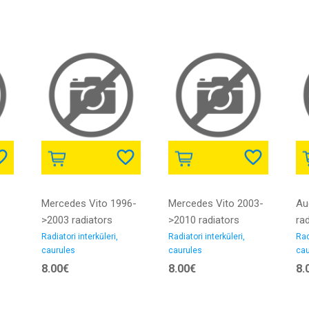
silikons
silikons
gu
Mercedes Vito 1996-
Mercedes Vito 2003-
Au
>2003 radiators
>2010 radiators
rad
interkūlera caurule
interkūlera caurule
cau
Radiatori interkūleri,
Radiatori interkūleri,
Rad
caurules
caurules
cau
2.1D/2.2D iekšējais
2.1D iekšējais
di
8.00€
8.00€
8.
diametrs 5050MM
diametrs 58/67MM
gu
gumija
gumija