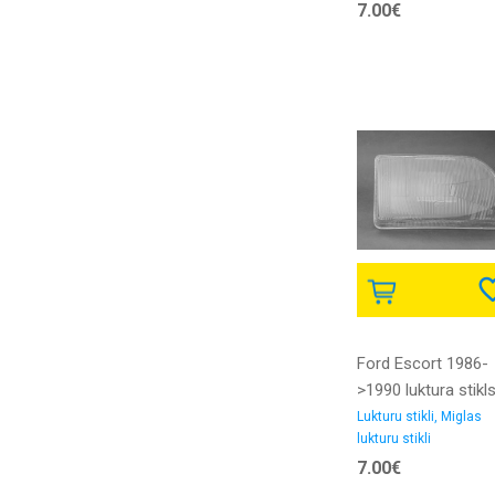
7.00€
Ford Escort 1986-
>1990 luktura stikl
AUTOPAL
Lukturu stikli, Miglas
lukturu stikli
7.00€