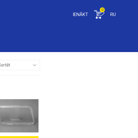
0
IENĀKT
RU