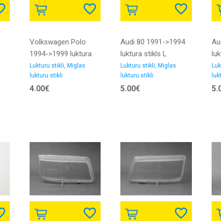
Volkswagen Polo
Audi 80 1991->1994
Au
a
1994->1999 luktura
luktura stikls L
luk
stikls R DJ AUTO
Lukturu stikli, Miglas
Lukturu stikli, Miglas
Luk
lukturu stikli
lukturu stikli
lukt
4.00€
5.00€
5.