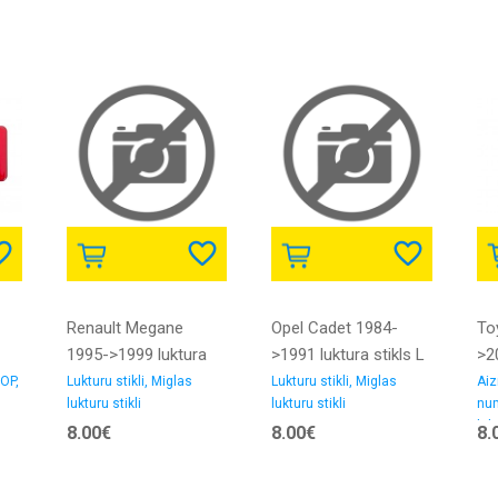
Renault Megane
Opel Cadet 1984-
To
1995->1999 luktura
>1991 luktura stikls L
>2
stikls R
AUTOPAL
luk
OP,
Lukturu stikli, Miglas
Lukturu stikli, Miglas
Aiz
lukturu stikli
lukturu stikli
nu
ba
lukt
8.00€
8.00€
8.
DE