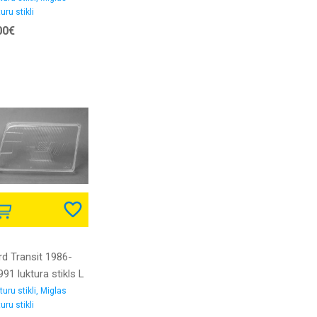
uru stikli
00€
rd Transit 1986-
91 luktura stikls L
turu stikli, Miglas
uru stikli