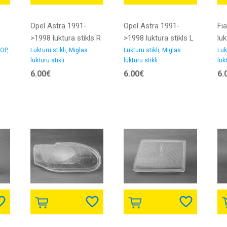
Opel Astra 1991-
Opel Astra 1991-
Fi
>1998 luktura stikls R
>1998 luktura stikls L
luk
91->94 NEOLITE
91->94 NEOLITE
>8
OP,
Lukturu stikli, Miglas
Lukturu stikli, Miglas
Luk
lukturu stikli
lukturu stikli
lukt
6.00€
6.00€
6.