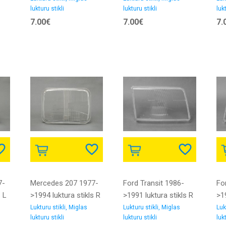
lukturu stikli
lukturu stikli
lukt
7.00€
7.00€
7.
7-
Mercedes 207 1977-
Ford Transit 1986-
Fo
s L
>1994 luktura stikls R
>1991 luktura stikls R
>19
DJ AUTO
DJ
DJ
Lukturu stikli, Miglas
Lukturu stikli, Miglas
Luk
lukturu stikli
lukturu stikli
lukt