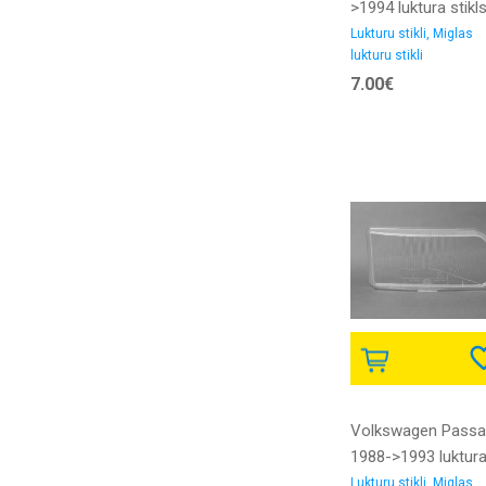
>1994 luktura stikl
L/R
Lukturu stikli, Miglas
lukturu stikli
7.00€
Volkswagen Passa
1988->1993 luktur
stikls R HELLA
Lukturu stikli, Miglas