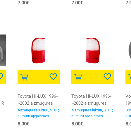
7.00€
7.00€
7.
Toyota HI-LUX 1996-
Toyota HI-LUX 1996-
Vo
s R
>2002 aizmugures
>2002 aizmugures
19
luktura stikls L
luktura stikls R
sti
Aizmugures lukturi, STOP,
Aizmugures lukturi, STOP,
Luk
numuru apgaismes
numuru apgaismes
lukt
balts/sarkans 98->
balts/sarkans 98->
L
lukturi
lukturi
8.00€
8.00€
8.
DEPO
DEPO