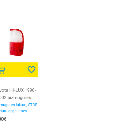
yota HI-LUX 1996-
002 aizmugures
tura stikls R
mugures lukturi, STOP,
muru apgaismes
lts/sarkans 98->
uri
00€
PO