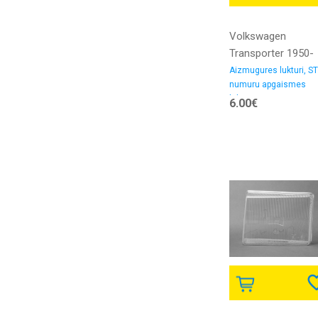
Volkswagen
Transporter 1950-
>1970 aizmugures
Aizmugures lukturi, ST
numuru apgaismes
luktura stikls R=L
lukturi
6.00€