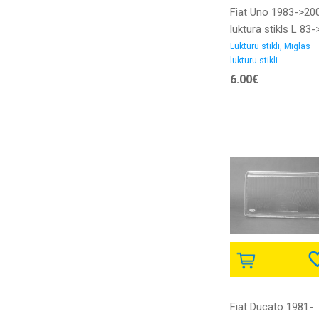
Fiat Uno 1983->20
luktura stikls L 83
DEPO
Lukturu stikli, Miglas
lukturu stikli
6.00€
Fiat Ducato 1981-