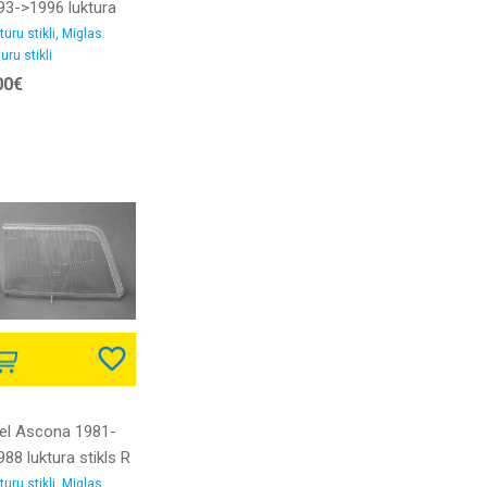
93->1996 luktura
ikls R NEOLITE
turu stikli, Miglas
uru stikli
00€
el Ascona 1981-
88 luktura stikls R
->84
turu stikli, Miglas