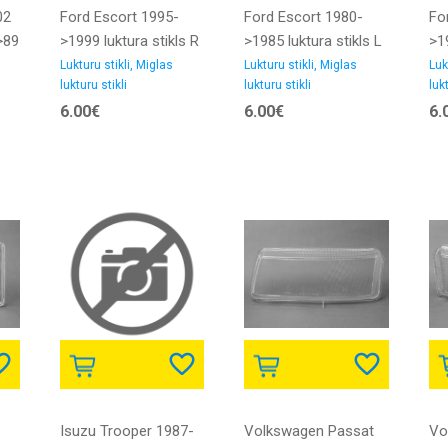
02
Ford Escort 1995-
Ford Escort 1980-
Fo
->89
>1999 luktura stikls R
>1985 luktura stikls L
>19
DJ AUTO
Lukturu stikli, Miglas
Lukturu stikli, Miglas
Luk
lukturu stikli
lukturu stikli
lukt
6.00€
6.00€
6.
Isuzu Trooper 1987-
Volkswagen Passat
Vo