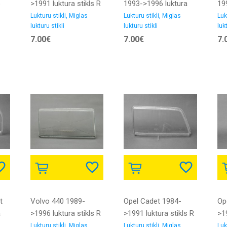
s
>1991 luktura stikls R
1993->1996 luktura
19
stikls L NEOLITE
st
Lukturu stikli, Miglas
Lukturu stikli, Miglas
Luk
lukturu stikli
lukturu stikli
lukt
7.00€
7.00€
7.
t
Volvo 440 1989-
Opel Cadet 1984-
Op
a
>1996 luktura stikls R
>1991 luktura stikls R
>19
91->96
AUTOPAL
81
Lukturu stikli, Miglas
Lukturu stikli, Miglas
Luk