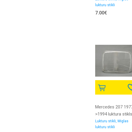
lukturu stikli
7.00€
Mercedes 207 197
>1994 luktura stikl
DJ AUTO
Lukturu stikli, Miglas
lukturu stikli