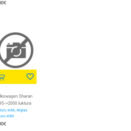
00€
lkswagen Sharan
95->2000 luktura
kls miglas lukturim
turu stikli, Miglas
uru stikli
00€