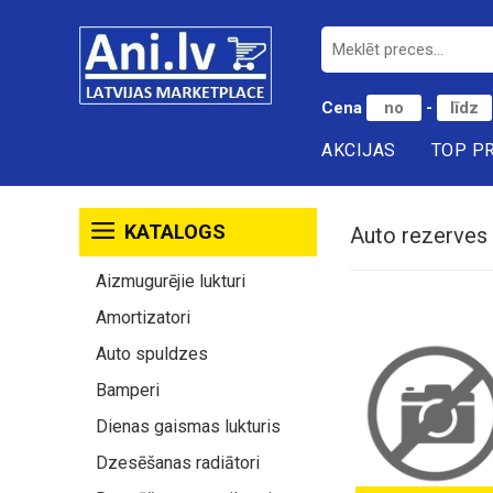
Cena
-
AKCIJAS
TOP P
KATALOGS
Auto rezerves d
Aizmugurējie lukturi
Amortizatori
Auto spuldzes
Bamperi
Dienas gaismas lukturis
Dzesēšanas radiātori