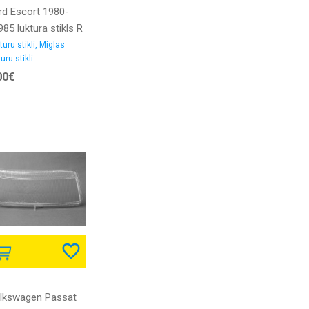
rd Escort 1980-
85 luktura stikls R
turu stikli, Miglas
uru stikli
00€
lkswagen Passat