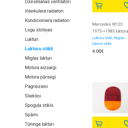
Dzesēšanas ventilatori
Interkulera radiatori
Kondicioniera radiatori
Mercedes W123
Logu slotiņas
1975->1985 luktur
stikls ap L bez
Lukturu stikli, Miglas
Lukturi
lukturu stikli
Lukturu stikli
4.00€
Miglas lukturi
Motora aizsargi
Motora pārsegi
Pagriezieni
Sliekšņi
Spoguļa stikls
Spārni
Tūninga lukturi