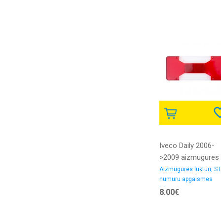
Iveco Daily 2006-
>2009 aizmugures
luktura stikls L=R
Aizmugures lukturi, ST
numuru apgaismes
modelim ar kravas
lukturi
8.00€
kasti