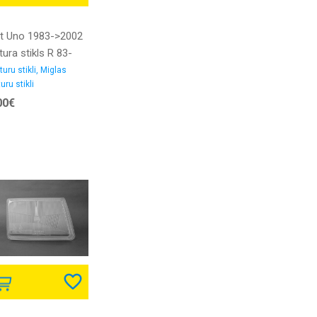
at Uno 1983->2002
tura stikls R 83-
9 DEPO
turu stikli, Miglas
uru stikli
00€