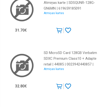
Atmiņas karte | SDSQUNR-128G-
GN6MN | 619659185091
Atmiņas kartes
31.70€
SD MicroSD Card 128GB Verbatim
SDXC Premium Class10 + Adapte
retail | 44085 | 0023942440857 |
Atmiņas kartes
85235110
32.80€