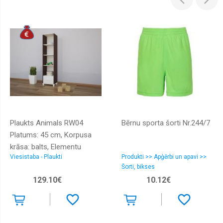
Plaukts Animals RW04
Bērnu sporta šorti Nr.244/7
Platums: 45 cm, Korpusa
krāsa: balts, Elementu
Viesistaba - Plaukti
Produkti >> Apģērbi un apavi >>
krāsa: kastanis venge,
Šorti, bikses
Augstums: 187 cm,
129.10€
10.12€
Dziļums: 34 cm, Materiāls:
MDF plātne, Plaukta tips:
grīdas, Plauktu skaits: 5