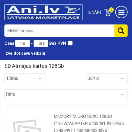
0
IENĀKT
Cena
-
Bez PVN
Izveidot savu veikalu
SD Atmiņas kartes 128Gb
128Gb
16Gb
256Gb
32Gb
512Gb
MEMORY MICRO SDXC 128GB
64Gb
C10/W/ADAPTER 3433491 INTENSO
| 3433491 | 4034303030095
8Gb