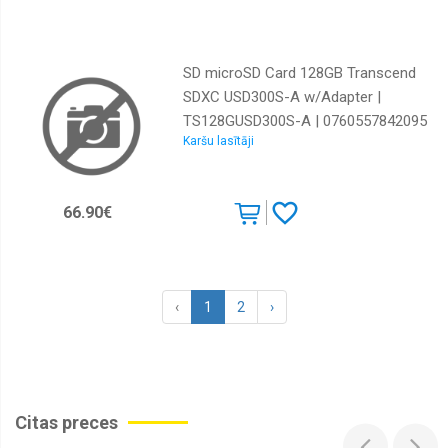
SD microSD Card 128GB Transcend
SDXC USD300S-A w/Adapter |
TS128GUSD300S-A | 0760557842095
Karšu lasītāji
| 85235110
66.90€
‹
1
2
›
Citas preces