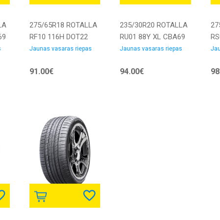
LA
275/65R18 ROTALLA
235/30R20 ROTALLA
27
69
RF10 116H DOT22
RU01 88Y XL CBA69
RS
CCB71 Vasaras
Vasaras riepas
DO
s
Jaunas vasaras riepas
Jaunas vasaras riepas
Jau
riepas
Va
91.00€
94.00€
98