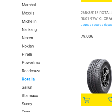
Marshal
265/35R18 ROTAL
Maxxis
RU01 97W XL CBA
Michelin
Vasaras riepas
Jaunas vasaras riepa
Nankang
79.00€
Nexen
Nokian
Pirelli
Powertrac
Roadcruza
Rotalla
Sailun
Starmaxx
Sunny