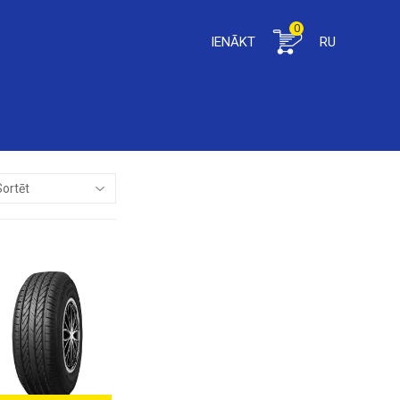
0
IENĀKT
RU