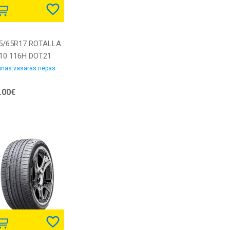
5/65R17 ROTALLA
10 116H DOT21
B72 Vasaras
nas vasaras riepas
epas
.00€