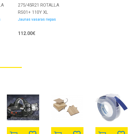
LA
275/45R21 ROTALLA
RS01+ 110Y XL
CCB72 Vasaras
s
Jaunas vasaras riepas
riepas
112.00€