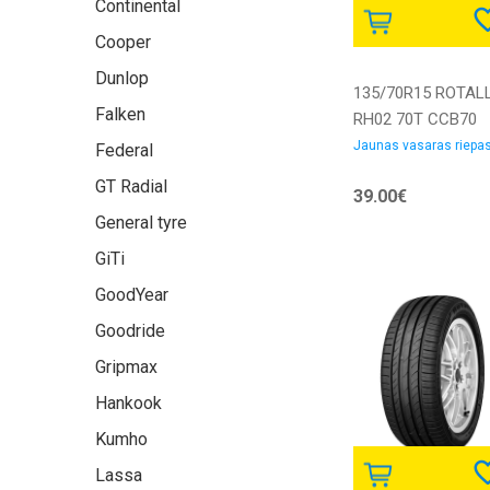
Continental
Cooper
Dunlop
135/70R15 ROTAL
Falken
RH02 70T CCB70
Vasaras riepas
Jaunas vasaras riepa
Federal
GT Radial
39.00€
General tyre
GiTi
GoodYear
Goodride
Gripmax
Hankook
Kumho
Lassa