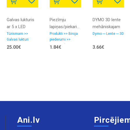
Galvas lukturis
Piezīmju
DYMO 3D lente
ar 5 x LED
lapiņas/piekariņš
mehāniskajam
diodēm, 4
Nr. 326/9
uzlīmju
Tūrismam >>
Produkti >> Biroja
Dymo --- Lente --- 3D
Galvas lukturi
piederumi >>
apgaismojuma
printerim 9 mm
Piezīmju lapiņas
25.00€
1.84€
3.66€
režīmi, T6 +
x 3 m / zila
uzlādējamie
(S0898140)
akumulatori,
komplekts
Ani.lv
Pircējie