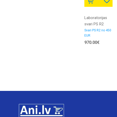
Laboratorijas
svari PS R2
10100g/10mg ar
Svari PS R2 no 450
EUR
verifikāciju
970.00€