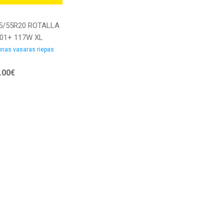
5/55R20 ROTALLA
01+ 117W XL
T21 CCB72
nas vasaras riepas
saras riepas
.00€