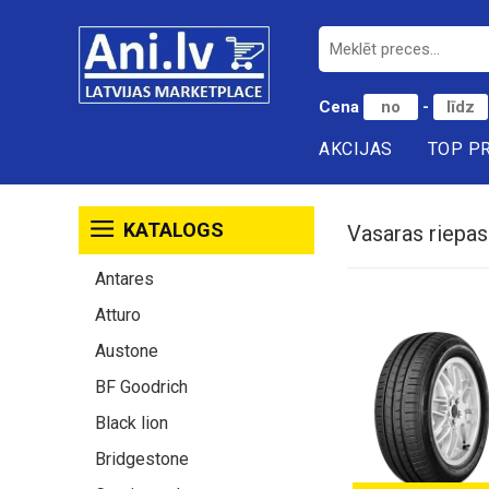
Cena
-
AKCIJAS
TOP P
KATALOGS
Vasaras riepas
Antares
Atturo
Austone
BF Goodrich
Black lion
Bridgestone