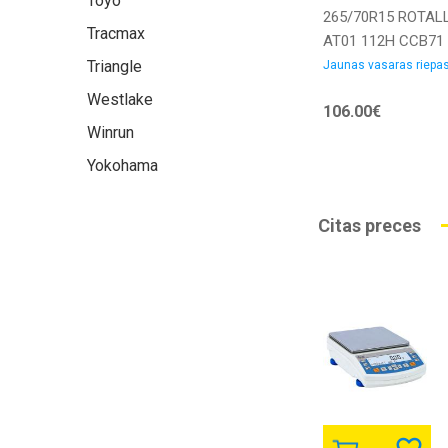
Toyo
265/70R15 ROTAL
Tracmax
AT01 112H CCB71
Vasaras riepas
Triangle
Jaunas vasaras riepa
Westlake
106.00€
Winrun
Yokohama
Citas preces