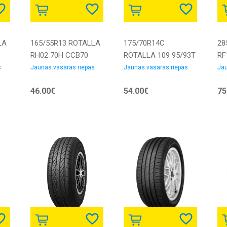
LA
165/55R13 ROTALLA
175/70R14C
28
RH02 70H CCB70
ROTALLA 109 95/93T
RF
Vasaras riepas
DDB72 Vasaras
CC
s
Jaunas vasaras riepas
Jaunas vasaras riepas
Jau
riepas
ri
46.00€
54.00€
75