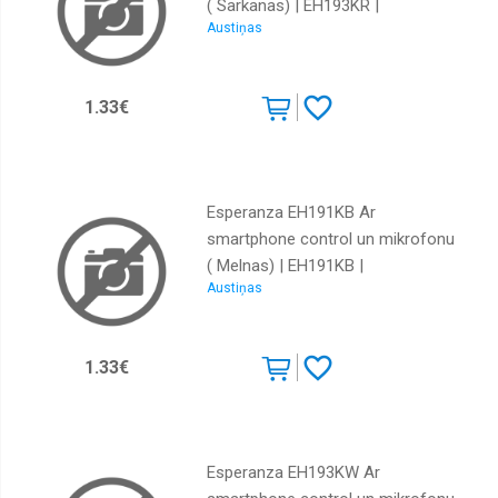
( Sarkanas) | EH193KR |
Austiņas
5901299941751
1.33€
Esperanza EH191KB Ar
smartphone control un mikrofonu
( Melnas) | EH191KB |
Austiņas
5901299941690
1.33€
Esperanza EH193KW Ar