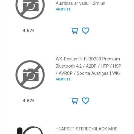
Austiņas ar vadu 1.2m un
Austiņas
mikrofonu/Baltas | z9033091 |
4752168000007 | EHS61ASFWEC
4.67€
WK-Design Hi-Fi BD200 Premium
Bluetooth 4.2 / A2DP / HFP / HSP
/ AVRCP / Sporta Austiņas | WK-
Austiņas
BD600/WH | 6941027602713
4.82€
HEADSET STEREO/BLACK MHS-