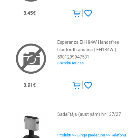
3.45€
Esperanza EH184W Handsfree
bluetooth austiņa | EH184W |
5901299947531
Brīvroku ierīces
3.91€
Sadalītājs (austiņām) Nr.137/27
Produkti >> Biroja piederumi >> Telefonu