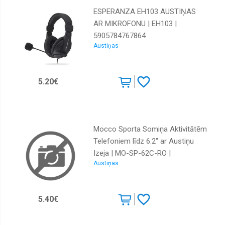
ESPERANZA EH103 AUSTIŅAS
AR MIKROFONU | EH103 |
5905784767864
Austiņas
5.20€
Mocco Sporta Somiņa Aktivitātēm
Telefoniem līdz 6.2" ar Austiņu
Izeja | MO-SP-62C-RO |
Austiņas
4752168084502
5.40€