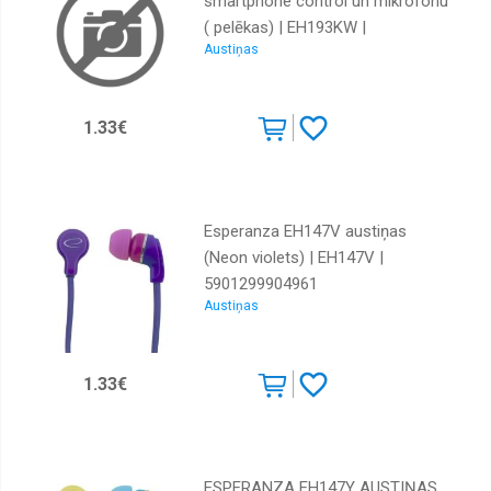
smartphone control un mikrofonu
( pelēkas) | EH193KW |
Austiņas
5901299941768
1.33€
Esperanza EH147V austiņas
(Neon violets) | EH147V |
5901299904961
Austiņas
1.33€
ESPERANZA EH147Y AUSTIŅAS