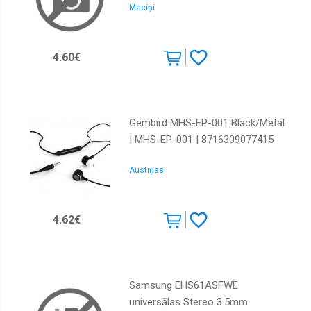
Maciņi
3700740472446
4.60€
Gembird MHS-EP-001 Black/Metal
| MHS-EP-001 | 8716309077415
Austiņas
4.62€
Samsung EHS61ASFWE
universālas Stereo 3.5mm