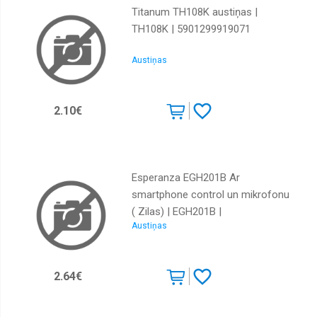
Titanum TH108K austiņas |
TH108K | 5901299919071
Austiņas
2.10€
Esperanza EGH201B Ar
smartphone control un mikrofonu
( Zilas) | EGH201B |
Austiņas
5901299942659
2.64€