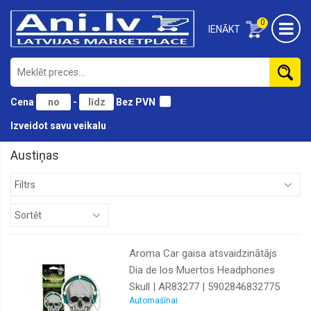
0
IENĀKT
Cena
-
Bez PVN
Izveidot savu veikalu
Austiņas
Aroma Car gaisa atsvaidzinātājs
Dia de los Muertos Headphones
Skull | AR83277 | 5902846832775
Automašīnai