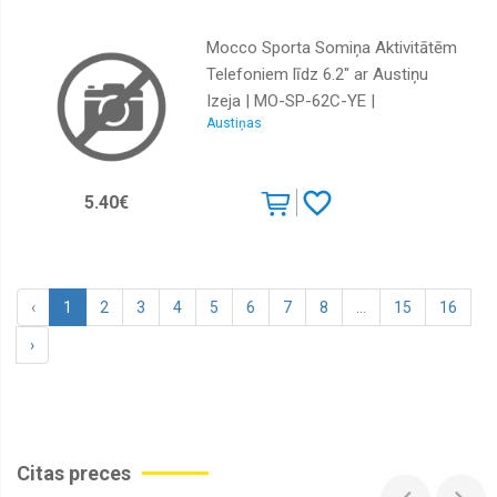
Mocco Sporta Somiņa Aktivitātēm
Telefoniem līdz 6.2" ar Austiņu
Izeja | MO-SP-62C-YE |
Austiņas
4752168084533
5.40€
‹
1
2
3
4
5
6
7
8
...
15
16
›
Citas preces