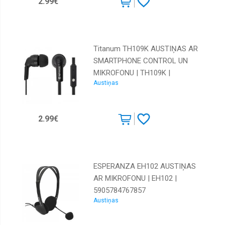
2.99€
Titanum TH109K AUSTIŅAS AR
SMARTPHONE CONTROL UN
MIKROFONU | TH109K |
Austiņas
5901299919149
2.99€
ESPERANZA EH102 AUSTIŅAS
AR MIKROFONU | EH102 |
5905784767857
Austiņas