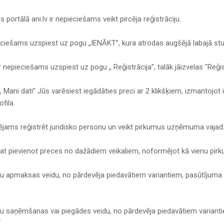
 portālā ani.lv ir nepieciešams veikt pircēja reģistrāciju.
ieciešams uzspiest uz pogu „IENĀKT”, kura atrodas augšējā labajā stu
nepieciešams uzspiest uz pogu „ Reģistrācija”, talāk jāizvelas "Reģist
 Mani dati” Jūs varēsiest iegādāties preci ar 2 klikšķiem, izmantojot
ofila.
espējams reģistrēt juridisko personu un veikt pirkumus uzņēmuma vaja
at pievienot preces no dažādiem veikaliem, noformējot kā vienu pir
āku apmaksas veidu, no pārdevēja piedavātiem variantiem, pasūtīju
āku saņēmšanas vai piegādes veidu, no pārdevēja piedavātiem variant
.