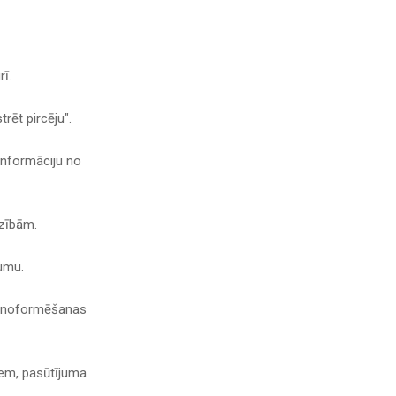
rī.
rēt pircēju".
 informāciju no
dzībām.
kumu.
ma noformēšanas
iem, pasūtījuma