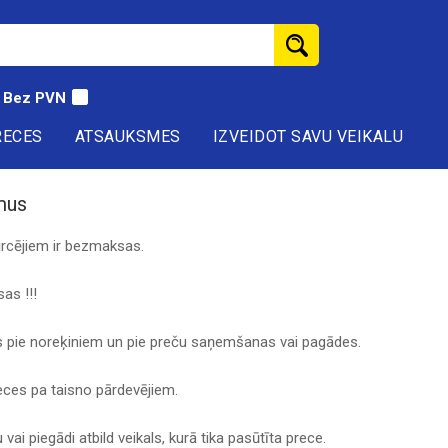
Bez PVN
RECES
ATSAUKSMES
IZVEIDOT SAVU VEIKALU
mus
pircējiem ir bezmaksas.
as !!!
ks pie noreķiniem un pie preču saņemšanas vai pagādes.
eces pa taisno pārdevējiem.
ai piegādi atbild veikals, kurā tika pasūtīta prece.