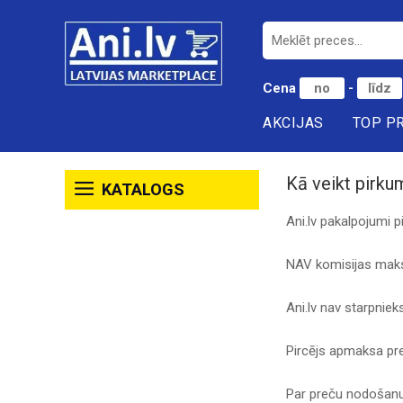
Cena
-
AKCIJAS
TOP P
Kā veikt pirku
KATALOGS
Ani.lv pakalpojumi 
NAV komisijas maks
Ani.lv nav starpnie
Pircējs apmaksa pr
Par preču nodošanu v