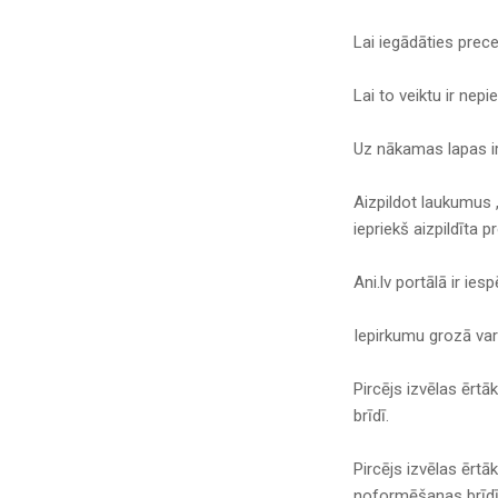
Lai iegādāties preces
Lai to veiktu ir nep
Uz nākamas lapas ir 
Aizpildot laukumus „
iepriekš aizpildīta pr
Ani.lv portālā ir i
Iepirkumu grozā var
Pircējs izvēlas ērt
brīdī.
Pircējs izvēlas ērt
noformēšanas brīdī