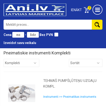
0
IENĀKT
Cena
-
Bez PVN
Izveidot savu veikalu
Pneimatiskie instrumenti Komplekti
Atskaldāmie
āmuri
Gaisa
pistoles
TEHMAŠ PUMPŠĻŪTEŅU UZGAĻU
Komplekti
KOMPL.
Kompresori
Krāsu
Instrumenti >> Pneimatikas instruments
smidzinatāji