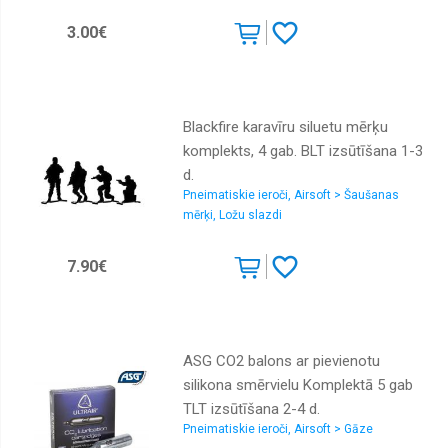
Piederumi
3.00€
Pistoles
Slīpmašīnas
Sļūtenes
Blackfire karavīru siluetu mērķu
Triecienatslēgas
komplekts, 4 gab. BLT izsūtīšana 1-3
d.
Pneimatiskie ieroči, Airsoft > Šaušanas
mērķi, Ložu slazdi
7.90€
ASG CO2 balons ar pievienotu
silikona smērvielu Komplektā 5 gab
TLT izsūtīšana 2-4 d.
Pneimatiskie ieroči, Airsoft > Gāze