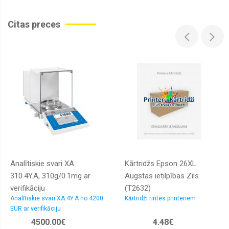
Citas preces
Analītiskie svari XA
Kārtridžs Epson 26XL
310.4Y.A, 310g/0.1mg ar
Augstas ietilpības Zils
verifikāciju
(T2632)
Analītiskie svari XA.4Y.A no 4200
Kārtridži tintes printeriem
EUR ar verifikāciju
4500.00€
4.48€