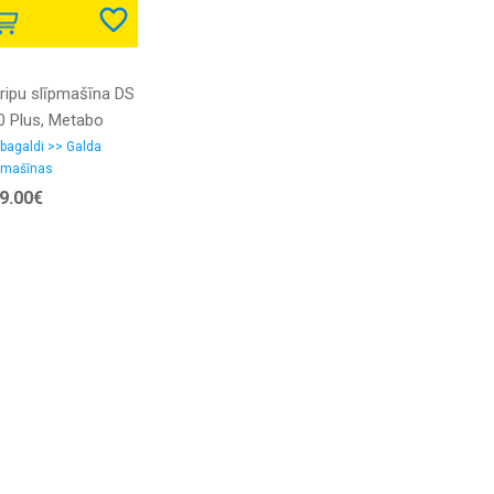
vripu slīpmašīna DS
0 Plus, Metabo
bagaldi >> Galda
pmašīnas
9.00€