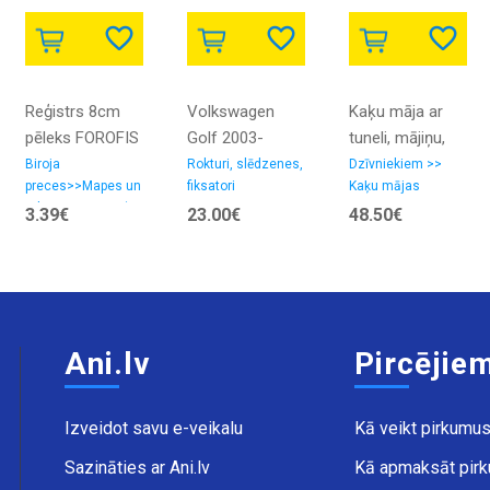
Reģistrs 8cm
Volkswagen
Kaķu māja ar
pēleks FOROFIS
Golf 2003-
tuneli, mājiņu,
>2009 durvju
platformām un
Biroja
Rokturi, slēdzenes,
Dzīvniekiem >>
preces>>Mapes un
fiksatori
Kaķu mājas
roktura
pelīti, 90cm,
arhivēšana>>Reģistri
3.39€
23.00€
48.50€
mehānisms
pelēkā krāsā ar
centrālai
nagu
atslēgai
skrāpējamo
aizmugures L
stabu
Ani.lv
Pircējie
Izveidot savu e-veikalu
Kā veikt pirkumu
Sazināties ar Ani.lv
Kā apmaksāt pir