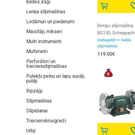
Ķēdes zāģi
Lenķa slīpmašīnas
Lodāmuri un piederumi
Divripu slīpmašīna
Maisītāji, mikseri
BG150, Scheppach
Darbagaldi >> Galda
Multi instrumenti
slīpmašīnas
Multimetri
119.00€
Perforātori un
triecienurbjmašīnas
Putekļu pelnu un lapu sucēji,
putēji
Ripzāģi
Slīpmašīnas
Slīpēšanai
Triecienskruvgrieži
Urbji