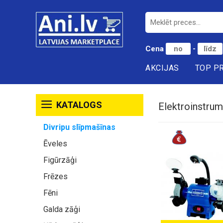
Cena
-
AKCIJAS
TOP P
KATALOGS
Elektroinstrum
Divripu slīpmašīnas
Ēveles
Figūrzāģi
Frēzes
Fēni
Galda zāģi