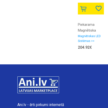
Piekarama
Magnētiska
Modulāra LED
Magnētiskas LED
Sistēmas >>
sistēma AIP-
Modulārās
204.92€
ROUND BRASS
magnētiskās
Sistēmas "Lusso"
Ani.lv - ērti pirkumi internetā