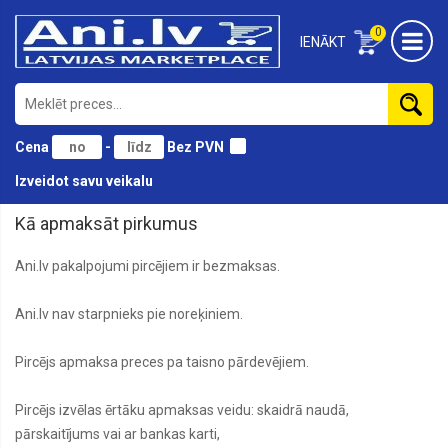
0
IENĀKT
Cena
-
Bez PVN
Izveidot savu veikalu
Kā apmaksāt pirkumus
Ani.lv pakalpojumi pircējiem ir bezmaksas.
Ani.lv nav starpnieks pie noreķiniem.
Pircējs apmaksa preces pa taisno pārdevējiem.
Pircējs izvēlas ērtāku apmaksas veidu: skaidrā naudā,
pārskaitījums vai ar bankas karti,