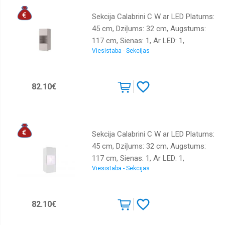
Sekcija Calabrini C W ar LED Platums:
45 cm, Dziļums: 32 cm, Augstums:
117 cm, Sienas: 1, Ar LED: 1,
Viesistaba - Sekcijas
Izgatavošanas materiāls: LKSP,
Virsma: matēta, Krāsa: kašmira
82.10€
Sekcija Calabrini C W ar LED Platums:
45 cm, Dziļums: 32 cm, Augstums:
117 cm, Sienas: 1, Ar LED: 1,
Viesistaba - Sekcijas
Izgatavošanas materiāls: LKSP,
Virsma: matēta + spīdīga, Krāsa:
balts
82.10€