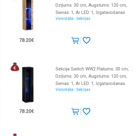
Dziļums: 30 cm, Augstums: 120 cm,
Sienas: 1, Ar LED: 1, Izgatavošanas
Viesistaba - Sekcijas
materiāls: LKSP + finieris + PVH,
Virsma: matēta + spīdīga, Krāsa:
ozols votāns
78.20€
Sekcija Switch WW2 Platums: 30 cm,
Dziļums: 30 cm, Augstums: 120 cm,
Sienas: 1, Ar LED: 1, Izgatavošanas
Viesistaba - Sekcijas
materiāls: LKSP + finieris + PVH,
Virsma: matēta + spīdīga, Krāsa:
melna
78.20€