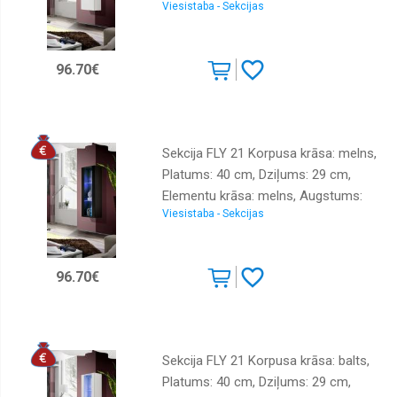
Viesistaba - Sekcijas
126 cm, Sienas: 1, Ar LED: 1,
Izgatavošanas materiāls: LKSP +
PVH, Virsma: matēta + spīdīga
96.70€
Sekcija FLY 21 Korpusa krāsa: melns,
Platums: 40 cm, Dziļums: 29 cm,
Elementu krāsa: melns, Augstums:
Viesistaba - Sekcijas
126 cm, Sienas: 1, Ar LED: 1,
Izgatavošanas materiāls: LKSP +
PVH, Virsma: matēta + spīdīga
96.70€
Sekcija FLY 21 Korpusa krāsa: balts,
Platums: 40 cm, Dziļums: 29 cm,