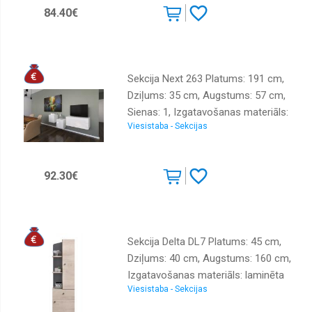
84.40€
Sekcija Next 263 Platums: 191 cm,
Dziļums: 35 cm, Augstums: 57 cm,
Sienas: 1, Izgatavošanas materiāls:
Viesistaba - Sekcijas
MDF, Virsma: matēta + spīdīga,
Krāsa: balts
92.30€
Sekcija Delta DL7 Platums: 45 cm,
Dziļums: 40 cm, Augstums: 160 cm,
Izgatavošanas materiāls: laminēta
Viesistaba - Sekcijas
MDF plātne + finieris, Krāsa: ozols +
antracīts