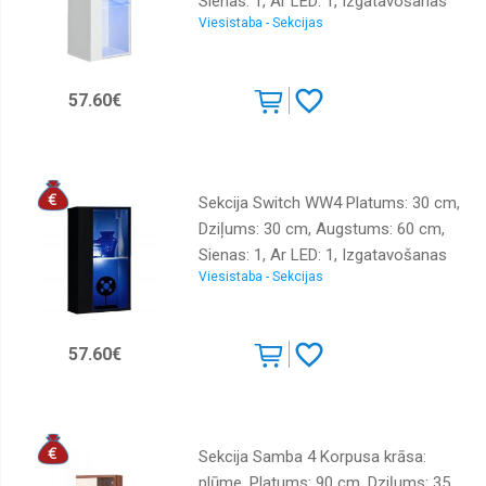
Sienas: 1, Ar LED: 1, Izgatavošanas
Viesistaba - Sekcijas
materiāls: LKSP + finieris + PVH,
Virsma: matēta + spīdīga, Krāsa:
balts
57.60€
Sekcija Switch WW4 Platums: 30 cm,
Dziļums: 30 cm, Augstums: 60 cm,
Sienas: 1, Ar LED: 1, Izgatavošanas
Viesistaba - Sekcijas
materiāls: LKSP + finieris + PVH,
Virsma: matēta + spīdīga, Krāsa:
melna
57.60€
Sekcija Samba 4 Korpusa krāsa:
plūme, Platums: 90 cm, Dziļums: 35