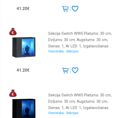
ozols votāns
Komplekti
41.20€
Krēsli
Kumodes
Sekcija Switch WW5 Platums: 30 cm,
Matrači
Dziļums: 30 cm, Augstums: 30 cm,
Moduļu
Sienas: 1, Ar LED: 1, Izgatavošanas
sistēmas
Viesistaba - Sekcijas
materiāls: LKSP + finieris + PVH,
Plaukti
Virsma: matēta + spīdīga, Krāsa:
Priekšnama
grafīts
41.20€
Sekcijas
Skapji
Viesistaba
Sekcija Switch WW5 Platums: 30 cm,
Virtuves
Dziļums: 30 cm, Augstums: 30 cm,
Sienas: 1, Ar LED: 1, Izgatavošanas
Viesistaba - Sekcijas
materiāls: LKSP + finieris + PVH,