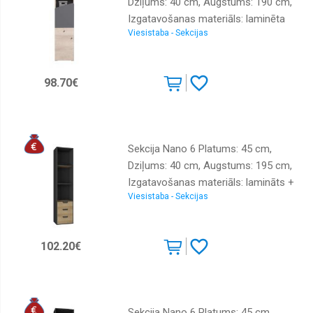
Dziļums: 40 cm, Augstums: 190 cm,
Izgatavošanas materiāls: laminēta
Viesistaba - Sekcijas
MDF plātne + finieris, Krāsa: ozols +
antracīts
98.70€
Sekcija Nano 6 Platums: 45 cm,
Dziļums: 40 cm, Augstums: 195 cm,
Izgatavošanas materiāls: lamināts +
Viesistaba - Sekcijas
finieris, Krāsa: grafīts + ozols riviera
102.20€
Sekcija Nano 6 Platums: 45 cm,