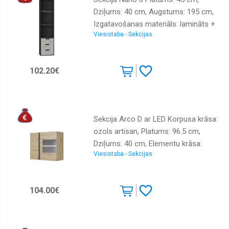
Dziļums: 40 cm, Augstums: 195 cm,
Izgatavošanas materiāls: lamināts +
Viesistaba - Sekcijas
finieris, Krāsa: grafīts + enigma
102.20€
Sekcija Arco D ar LED Korpusa krāsa:
ozols artisan, Platums: 96.5 cm,
Dziļums: 40 cm, Elementu krāsa:
Viesistaba - Sekcijas
grafīts, Augstums: 82.5 cm, Sienas:
1, Ar LED: 1, Izgatavošanas
materiāls: LKSP + finieris, Virsma:
104.00€
matēta