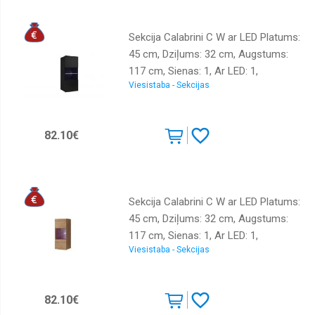
Sekcija Calabrini C W ar LED Platums:
45 cm, Dziļums: 32 cm, Augstums:
117 cm, Sienas: 1, Ar LED: 1,
Viesistaba - Sekcijas
Izgatavošanas materiāls: LKSP,
Virsma: matēta + spīdīga, Krāsa:
melns
82.10€
Sekcija Calabrini C W ar LED Platums:
45 cm, Dziļums: 32 cm, Augstums:
117 cm, Sienas: 1, Ar LED: 1,
Viesistaba - Sekcijas
Izgatavošanas materiāls: LKSP,
Virsma: matēta, Krāsa: zelta ozols
82.10€