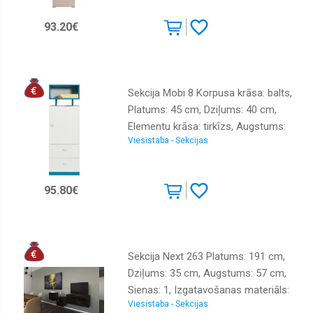
93.20€
Sekcija Mobi 8 Korpusa krāsa: balts,
Platums: 45 cm, Dziļums: 40 cm,
Elementu krāsa: tirkīzs, Augstums:
Viesistaba - Sekcijas
135 cm, Izgatavošanas materiāls:
lamināts + finieris
95.80€
Sekcija Next 263 Platums: 191 cm,
Dziļums: 35 cm, Augstums: 57 cm,
Sienas: 1, Izgatavošanas materiāls:
Viesistaba - Sekcijas
MDF, Virsma: matēta + spīdīga,