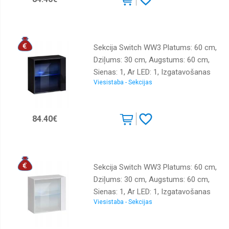
Sekcija Switch WW3 Platums: 60 cm,
Dziļums: 30 cm, Augstums: 60 cm,
Sienas: 1, Ar LED: 1, Izgatavošanas
Viesistaba - Sekcijas
materiāls: LKSP + finieris + PVH,
Virsma: matēta + spīdīga, Krāsa:
melna
84.40€
Sekcija Switch WW3 Platums: 60 cm,
Dziļums: 30 cm, Augstums: 60 cm,
Sienas: 1, Ar LED: 1, Izgatavošanas
Viesistaba - Sekcijas
materiāls: LKSP + finieris + PVH,
Virsma: matēta + spīdīga, Krāsa:
balts