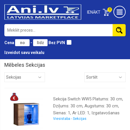
0
IENĀKT
Cena
-
Bez PVN
Izveidot savu veikalu
Mēbeles Sekcijas
Birojam
Bērnu
Divāni
Sekcija Switch WW5 Platums: 30 cm,
Dārza
Dziļums: 30 cm, Augstums: 30 cm,
Galdi
Sienas: 1, Ar LED: 1, Izgatavošanas
Gultas
Viesistaba - Sekcijas
materiāls: LKSP + finieris + PVH,
Virsma: matēta + spīdīga, Krāsa:
Guļamistabai