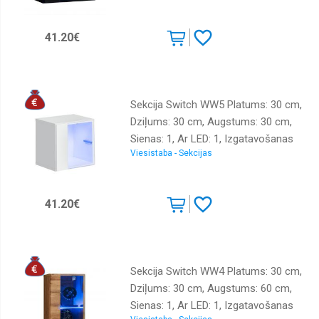
Virsma: matēta + spīdīga, Krāsa:
melna
41.20€
Sekcija Switch WW5 Platums: 30 cm,
Dziļums: 30 cm, Augstums: 30 cm,
Sienas: 1, Ar LED: 1, Izgatavošanas
Viesistaba - Sekcijas
materiāls: LKSP + finieris + PVH,
Virsma: matēta + spīdīga, Krāsa:
balts
41.20€
Sekcija Switch WW4 Platums: 30 cm,
Dziļums: 30 cm, Augstums: 60 cm,
Sienas: 1, Ar LED: 1, Izgatavošanas