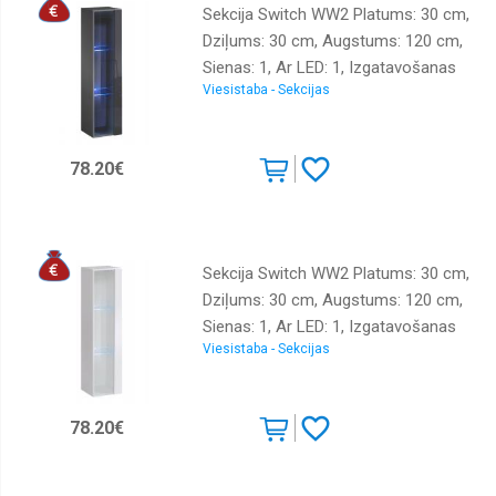
Sekcija Switch WW2 Platums: 30 cm,
Dziļums: 30 cm, Augstums: 120 cm,
Sienas: 1, Ar LED: 1, Izgatavošanas
Viesistaba - Sekcijas
materiāls: LKSP + finieris + PVH,
Virsma: matēta + spīdīga, Krāsa:
grafīts
78.20€
Sekcija Switch WW2 Platums: 30 cm,
Dziļums: 30 cm, Augstums: 120 cm,
Sienas: 1, Ar LED: 1, Izgatavošanas
Viesistaba - Sekcijas
materiāls: LKSP + finieris + PVH,
Virsma: matēta + spīdīga, Krāsa:
balts
78.20€