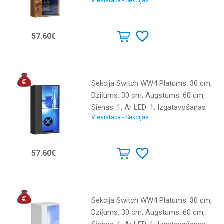
Viesistaba - Sekcijas
materiāls: LKSP + finieris + PVH,
Virsma: matēta + spīdīga, Krāsa:
ozols votāns
57.60€
Sekcija Switch WW4 Platums: 30 cm,
Dziļums: 30 cm, Augstums: 60 cm,
Sienas: 1, Ar LED: 1, Izgatavošanas
Viesistaba - Sekcijas
materiāls: LKSP + finieris + PVH,
Virsma: matēta + spīdīga, Krāsa:
grafīts
57.60€
Sekcija Switch WW4 Platums: 30 cm,
Dziļums: 30 cm, Augstums: 60 cm,