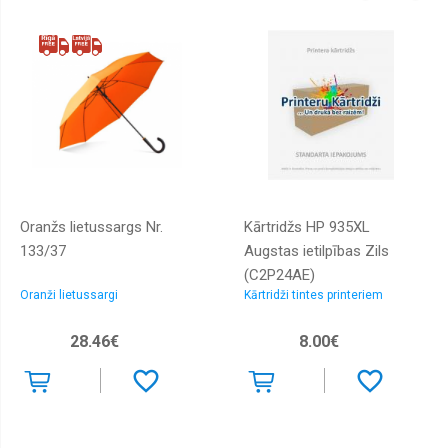
Oranžs lietussargs Nr.
Kārtridžs HP 935XL
133/37
Augstas ietilpības Zils
(C2P24AE)
Oranži lietussargi
Kārtridži tintes printeriem
28.46€
8.00€