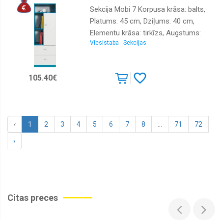
Sekcija Mobi 7 Korpusa krāsa: balts,
Platums: 45 cm, Dziļums: 40 cm,
Elementu krāsa: tirkīzs, Augstums:
Viesistaba - Sekcijas
135 cm, Izgatavošanas materiāls:
lamināts + finieris
105.40€
‹
1
2
3
4
5
6
7
8
...
71
72
›
Citas preces