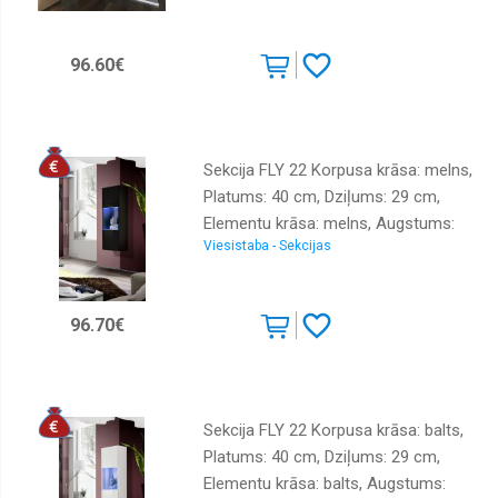
Krāsa: melns
96.60€
Sekcija FLY 22 Korpusa krāsa: melns,
Platums: 40 cm, Dziļums: 29 cm,
Elementu krāsa: melns, Augstums:
Viesistaba - Sekcijas
126 cm, Sienas: 1, Ar LED: 1,
Izgatavošanas materiāls: LKSP +
PVH, Virsma: matēta + spīdīga
96.70€
Sekcija FLY 22 Korpusa krāsa: balts,
Platums: 40 cm, Dziļums: 29 cm,
Elementu krāsa: balts, Augstums: