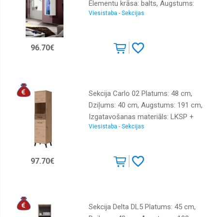
Elementu krāsa: balts, Augstums:
Viesistaba - Sekcijas
126 cm, Sienas: 1, Ar LED: 1,
Izgatavošanas materiāls: LKSP +
PVH, Virsma: matēta + spīdīga
96.70€
Sekcija Carlo 02 Platums: 48 cm,
Dziļums: 40 cm, Augstums: 191 cm,
Izgatavošanas materiāls: LKSP +
Viesistaba - Sekcijas
finieris, Virsma: matēta, Krāsa: ozols
artisan
97.70€
Sekcija Delta DL5 Platums: 45 cm,