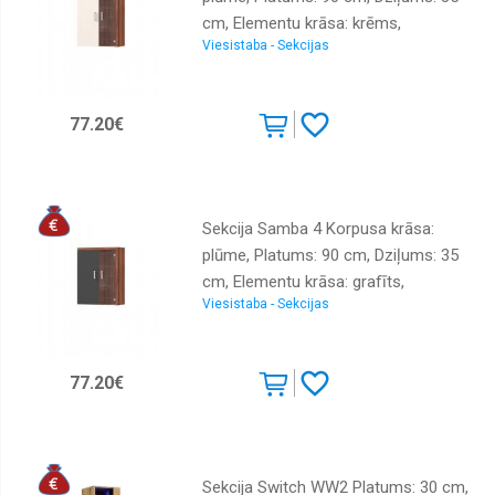
cm, Elementu krāsa: krēms,
Viesistaba - Sekcijas
Augstums: 111 cm, Sienas: 1,
Izgatavošanas materiāls: LKSP +
stikls, Virsma: matēta
77.20€
Sekcija Samba 4 Korpusa krāsa:
plūme, Platums: 90 cm, Dziļums: 35
cm, Elementu krāsa: grafīts,
Viesistaba - Sekcijas
Augstums: 111 cm, Sienas: 1,
Izgatavošanas materiāls: LKSP +
stikls, Virsma: matēta
77.20€
Sekcija Switch WW2 Platums: 30 cm,