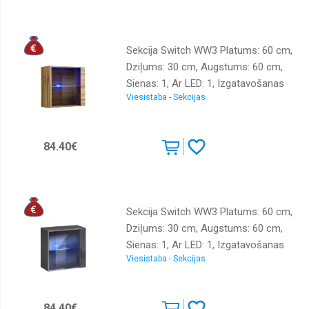
Sekcija Switch WW3 Platums: 60 cm,
Dziļums: 30 cm, Augstums: 60 cm,
Sienas: 1, Ar LED: 1, Izgatavošanas
Viesistaba - Sekcijas
materiāls: LKSP + finieris + PVH,
Virsma: matēta + spīdīga, Krāsa:
ozols votāns
84.40€
Sekcija Switch WW3 Platums: 60 cm,
Dziļums: 30 cm, Augstums: 60 cm,
Sienas: 1, Ar LED: 1, Izgatavošanas
Viesistaba - Sekcijas
materiāls: LKSP + finieris + PVH,
Virsma: matēta + spīdīga, Krāsa:
grafīts
84.40€