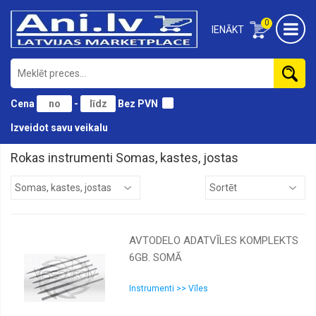
0
IENĀKT
Cena
-
Bez PVN
Izveidot savu veikalu
Rokas instrumenti Somas, kastes, jostas
Āmuri
Atslēgas
Birstes
AVTODELO ADATVĪLES KOMPLEKTS
Cirvji
6GB. SOMĀ
Domkrati
Gāzes
Instrumenti >> Vīles
instrumenti