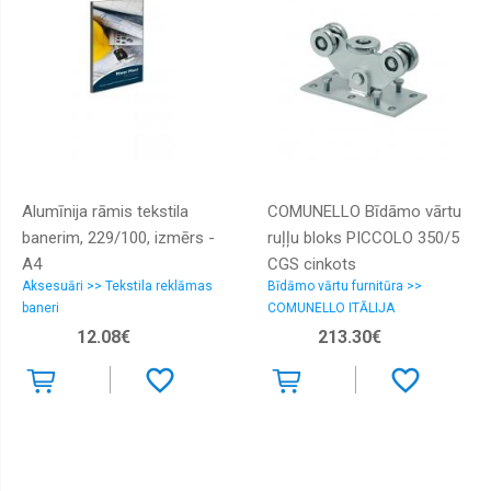
Alumīnija rāmis tekstila
COMUNELLO Bīdāmo vārtu
banerim, 229/100, izmērs -
ruļļu bloks PICCOLO 350/5
A4
CGS cinkots
Aksesuāri >> Tekstila reklāmas
Bīdāmo vārtu furnitūra >>
baneri
COMUNELLO ITĀLIJA
12.08€
213.30€