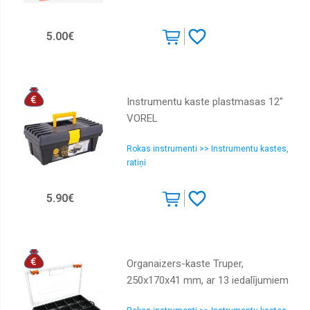
Skavotāji
5.00€
Somas,
kastes,
jostas
Spīles,
skruvspīles
Instrumentu kaste plastmasas 12''
Urbšanai
VOREL
Viņčas,
Rokas instrumenti >> Instrumentu kastes,
Celtni,
Preses
ratiņi
Vīles
5.90€
Vītņu
griešana
Organaizers-kaste Truper,
250x170x41 mm, ar 13 iedalījumiem