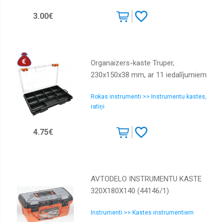
Kalti
3.00€
Kniedētāji
Krāsošanai
Laužņi
Organaizers-kaste Truper,
Līmeņrādi
230x150x38 mm, ar 11 iedalījumiem
Marķēšanas
instrumenti
Rokas instrumenti >> Instrumentu kastes,
ratiņi
Muciņas
Mērinstrumenti
4.75€
Naži,
šķēres,
zāģi
Pistoles
AVTODELO INSTRUMENTU KASTE
320Х180Х140 (44146/1)
Plakanknaibles
Rokas
Instrumenti >> Kastes instrumentiem
skrūvgrieži