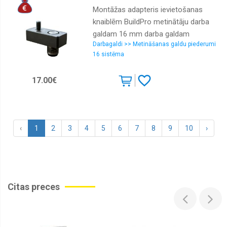
Montāžas adapteris ievietošanas
knaiblēm BuildPro metinātāju darba
galdam 16 mm darba galdam
Darbagaldi >> Metināšanas galdu piederumi
16 sistēma
17.00€
‹
1
2
3
4
5
6
7
8
9
10
›
Citas preces