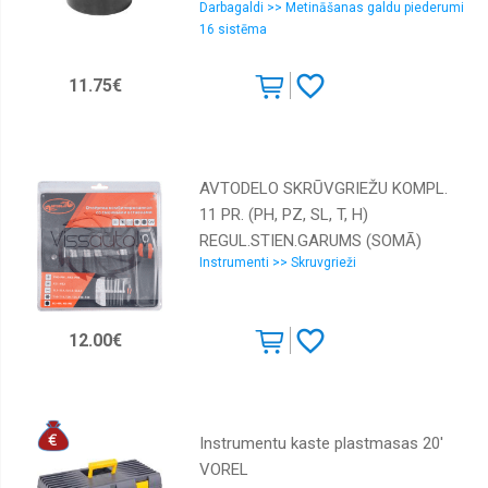
Darbagaldi >> Metināšanas galdu piederumi
16 sistēma
11.75€
AVTODELO SKRŪVGRIEŽU KOMPL.
11 PR. (PH, PZ, SL, T, H)
REGUL.STIEN.GARUMS (SOMĀ)
Instrumenti >> Skruvgrieži
(30730)
12.00€
Instrumentu kaste plastmasas 20'
VOREL