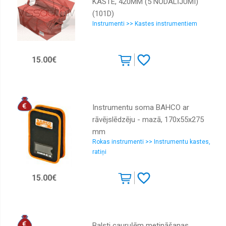
KASTE, 420ММ (5 NODALĪJUMI)
(101D)
Instrumenti >> Kastes instrumentiem
15.00€
Instrumentu soma BAHCO ar
rāvējslēdzēju - mazā, 170x55x275
mm
Rokas instrumenti >> Instrumentu kastes,
ratiņi
15.00€
Balsti cauruļēm metināšanas