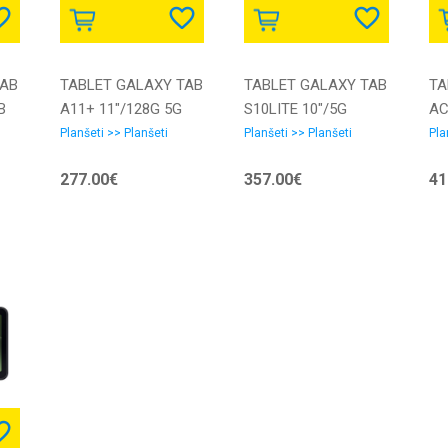
TAB
TABLET GALAXY TAB
TABLET GALAXY TAB
TA
B
A11+ 11"/128G 5G
S10LITE 10"/5G
AC
GRAY SM-X236B
128GB SILV. SM-X406
12
Planšeti >> Planšeti
Planšeti >> Planšeti
Pla
SAMSUNG
SAMSUNG
X3
277.00€
357.00€
41