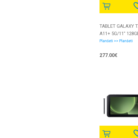
TABLET GALAXY 
A11+ 5G/11" 128G
SILV SM-X236
Planšeti >> Planšeti
SAMSUNG
277.00€