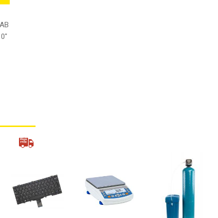
TAB
0"