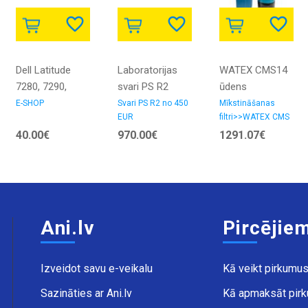
Dell Latitude
Laboratorijas
WATEX CMS14
7280, 7290,
svari PS R2
ūdens
7380, 7390 UK
10100g/10mg ar
mīkstinātājs
E-SHOP
Svari PS R2 no 450
Mīkstināšanas
EUR
filtri>>WATEX CMS
regular
verifikāciju
40.00€
970.00€
1291.07€
Keyboard single
point
Ani.lv
Pircējie
Izveidot savu e-veikalu
Kā veikt pirkumu
Sazināties ar Ani.lv
Kā apmaksāt pir