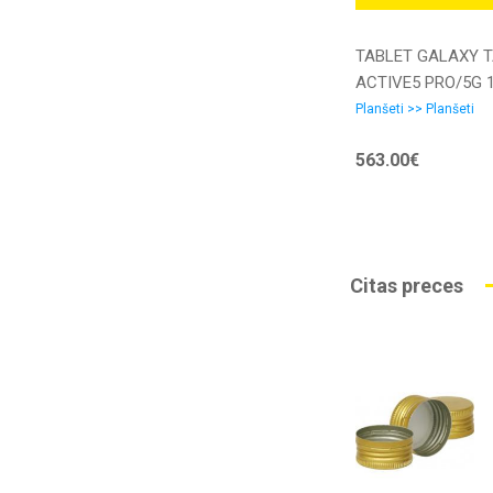
TABLET GALAXY 
ACTIVE5 PRO/5G 1
128G GR SM-X356
Planšeti >> Planšeti
SAMSUNG
563.00€
Citas preces