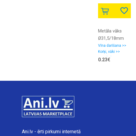
Metāla vāks
Ø31,5/18mm
Vīna darīšana >>
Korķi, vāki >>
Metāla korķi
0.23€
Ani.lv - ērti pirkumi internetā