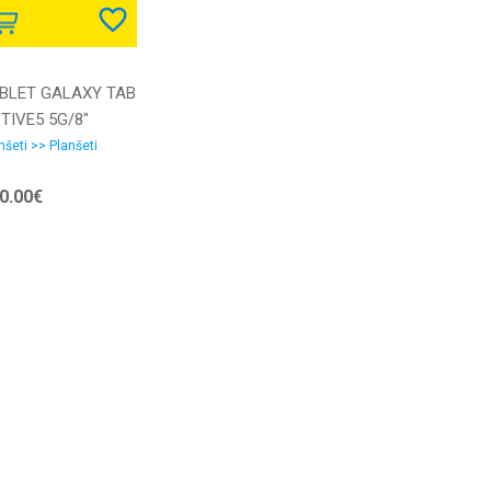
BLET GALAXY TAB
TIVE5 5G/8"
8GB GREEN SM-
nšeti >> Planšeti
06 SAMSUNG
0.00€