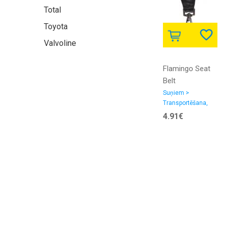
Total
Toyota
Valvoline
Flamingo Seat
Belt
Attachment,
Suņiem >
Transportēšana,
23cm / 50mm
ceļošana >
4.91€
Aksesuāri
automašīnai