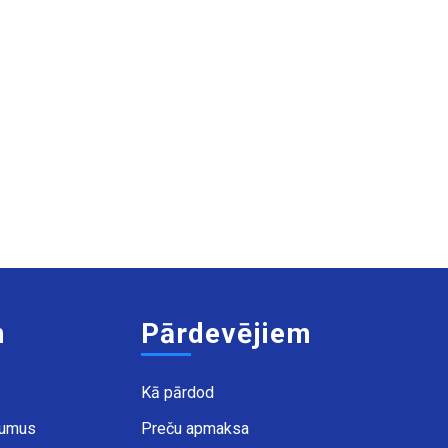
m
Pārdevējiem
s
Kā pārdod
kumus
Preču apmaksa