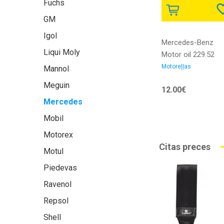
Fuchs
GM
Igol
Mercedes-Benz
Liqui Moly
Motor oil 229.52
5w30 1L Motoreļļa
Motoreļļas
Mannol
Meguin
12.00€
Mercedes
Mobil
Motorex
Citas preces
Motul
Piedevas
Ravenol
Repsol
Shell