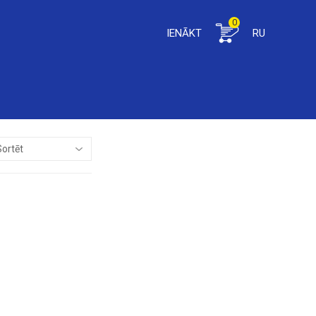
0
IENĀKT
RU