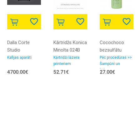
Dalla Corte
Kārtridžs Konica
Cocochoco
Studio
Minolta 024B
bezsulfātu
Melns (TN511)
šampūns 400ml
Kafijas aparāti
Kārtridži lāzera
Pēc procedūras >>
printeriem
Šampūni un
balzāmi
4700.00€
52.71€
27.00€