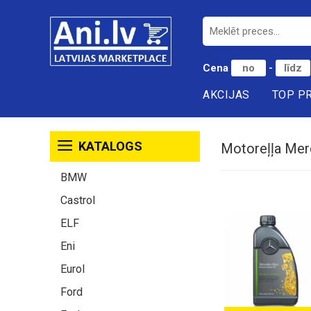
Cena
-
AKCIJAS
TOP P
KATALOGS
Motoreļļa Me
BMW
Castrol
ELF
Eni
Eurol
Ford