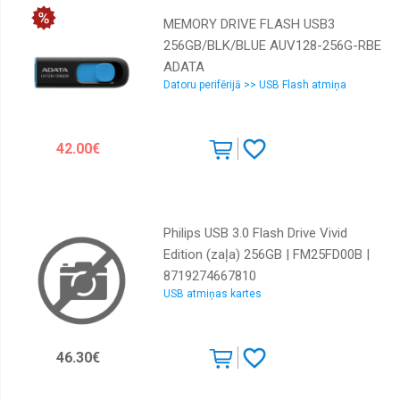
MEMORY DRIVE FLASH USB3
256GB/BLK/BLUE AUV128-256G-RBE
ADATA
Datoru perifērijā >> USB Flash atmiņa
42.00€
Philips USB 3.0 Flash Drive Vivid
Edition (zaļa) 256GB | FM25FD00B |
8719274667810
USB atmiņas kartes
46.30€