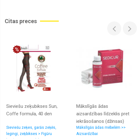
Citas preces
Sieviešu zeķubikses Sun,
Mākslīgās ādas
Coffe formula, 40 den
aizsardzības līdzeklis pret
iekrāsošanos (džinsas)
Sieviešu zeķes, garās zeķēs,
Mākslīgās ādas mēbelēm >>
SEDICUR® Strong
legingi, zeķbikses > Figūru
Aizsardzībai
Protector 200ml