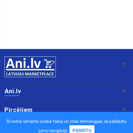
Ani.lv
Pircējiem
Šī vietne izmanto cookie failus un citas tehnoloģijas, lai palīdzētu
Pārdevējiem
jums navigācijā.
PIEKRĪTU