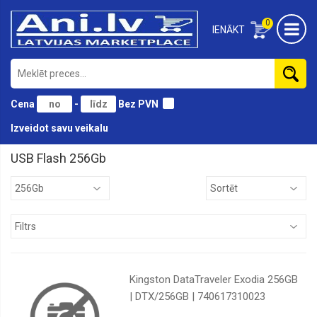
0
IENĀKT
Cena
-
Bez PVN
Izveidot savu veikalu
USB Flash 256Gb
128Gb
16Gb
256Gb
32Gb
64Gb
Kingston DataTraveler Exodia 256GB
8Gb
| DTX/256GB | 740617310023