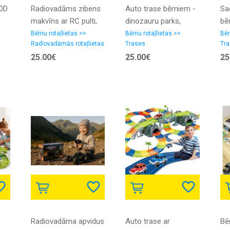
30D
Radiovadāms zibens
Auto trase bērniem -
Sa
makvīns ar RC pulti,
dinozauru parks,
bē
|
elektroniskā disney
216cm gara sacīkšu
(4
Bērnu rotaļlietas >>
Bērnu rotaļlietas >>
Bēr
Radiovadāmās rotaļlietas
Trases
Tra
automašīna bērniem,
trase, 2 rotaļu
ma
25.00€
25.00€
25
vāģi
dinozauri un mašīna
+ aksesuāri
Radiovadāma apvidus
Auto trase ar
Bē