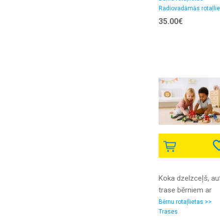
Radiovadāmās rotaļli
35.00€
Koka dzelzceļš, au
trase bērniem ar
vilcienu, mašīnu un
Bērnu rotaļlietas >>
Trases
elementiem, 3.2m