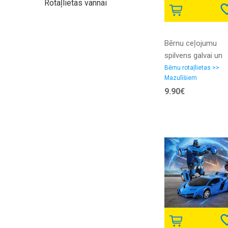
Rotaļlietas vannai
Bērnu ceļojumu
spilvens galvai un
kaklam, piemērots
Bērnu rotaļlietas >>
Mazulīšiem
auto sēdeklīšiem 
9.90€
ratiņiem