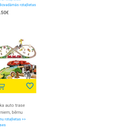
iovadāmās rotaļlietas
 road 4x4 '' ar
.50€
vadības pulti
ka auto trase
rniem, bērnu
elzceļš ar
nu rotaļlietas >>
ses
lcieniem, kokiem un