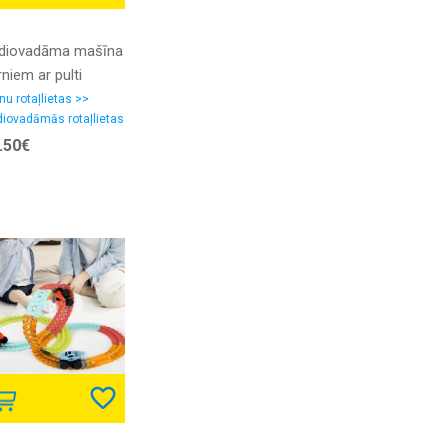
diovadāma mašīna
niem ar pulti
ransformers'', divi
nu rotaļlietas >>
iovadāmās rotaļlietas
nā: auto + robots,
.50€
eltena