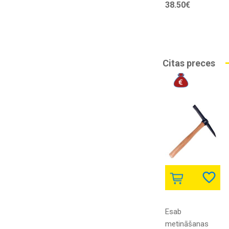
38.50€
gara
Citas preces
Esab
metināšanas