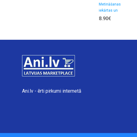
āmurs
Metināšanas
iekārtas un
aprīkojums >> Сits
8.90€
metināšanas
aprīkojums
Ani.lv - ērti pirkumi internetā