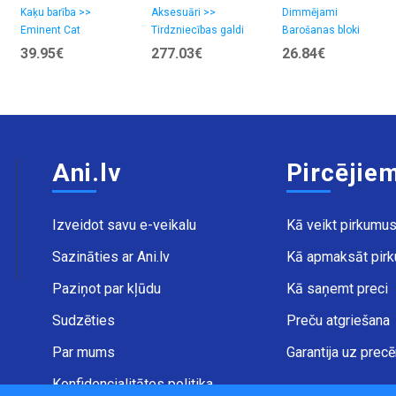
10kg Pilnvertiga
PLANET 150 Nr.
Barošanas
Kaķu barība >>
Aksesuāri >>
Dimmējami
Eminent Cat
Tirdzniecības galdi
Barošanas bloki
sausā barība
24/12
bloks CC TRIAC
39.95€
277.03€
26.84€
kaķiem ar lāša
LED Paneļiem
garšu
Ani.lv
Pircējie
Izveidot savu e-veikalu
Kā veikt pirkumu
Sazināties ar Ani.lv
Kā apmaksāt pir
Paziņot par kļūdu
Kā saņemt preci
Sudzēties
Preču atgriešana
Par mums
Garantija uz prec
Konfidencialitātes politika