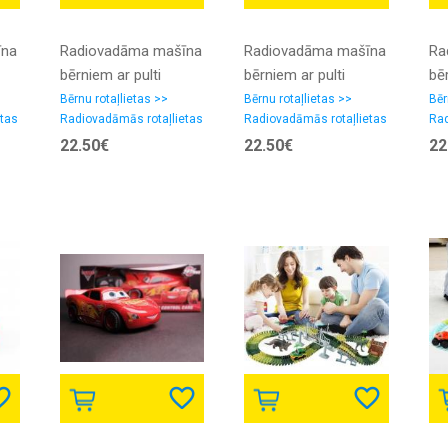
īna
Radiovadāma mašīna
Radiovadāma mašīna
Ra
bērniem ar pulti
bērniem ar pulti
bēr
i
''transformers'', divi
''transformers'', divi
''t
Bērnu rotaļlietas >>
Bērnu rotaļlietas >>
Bēr
etas
Radiovadāmās rotaļlietas
Radiovadāmās rotaļlietas
Rad
s,
vienā: auto + robots,
vienā: auto + robots,
vie
22.50€
22.50€
22
zelta
sarkana
dz