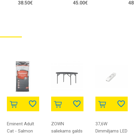
38.50€
45.00€
48
auto, 360 grādu
cilvēciņiem, 70
dz
rotējošā, elektriskā
elementi, 4,8m gara
ko
triku automašīna ar
el
LED apgaismojumu
Eminent Adult
ZOWN
37,6W
Cat - Salmon
saliekams galds
Dimmējams LED