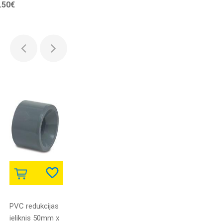
.50€
īvniekiem,
mplekts ar 57
ementiem, 3.2m
PVC redukcijas
Hot Wheels
NGK BPR8ES
ieliknis 50mm x
plastmasas