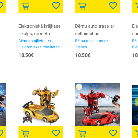
Elektroniskā krājkase
Bērnu auto trase ar
El
- kaķis, monētu
celtniecības
su
zaglis, automātiskā
transportlīdzekļiem,
au
Bērnu rotaļlietas >>
Bērnu rotaļlietas >>
Bēr
Elektroniskās rotaļlietas
Trases
Ele
un
krājkasīte
būvlaukuma
krā
18.50€
18.50€
18
komplekts bērniem
br
(Pašizgāzējs,
ekskavators, Ceļa
veltnis un džips), 255
elementi, 105 x 70 cm