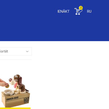
0
IENĀKT
RU