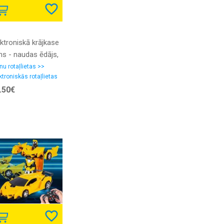
ektroniskā krājkase
ns - naudas ēdājs,
tomātiskā
nu rotaļlietas >>
ktroniskās rotaļlietas
jkasīte bērniem,
.50€
ūns