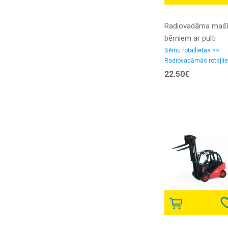
Radiovadāma maš
bērniem ar pulti
''transformers'', div
Bērnu rotaļlietas >>
Radiovadāmās rotaļli
vienā: auto + robot
22.50€
zilā krāsā