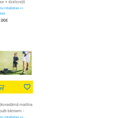
ase + dzelzceļš
rniem, ar mašīnu
nu rotaļlietas >>
ses
ātrvilcienu
.00€
diovadāmā mašīna
pulti bērniem -
vidus automašīna ''
nu rotaļlietas >>