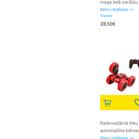
mega lielā sacīkšu
auto trase bērniem
Bērnu rotaļlietas >>
Trases
dinozauriem,
28.50€
mašīnām un 270
elementiem, 360c
gara
Radiovadāmā triku
automašīna bērni
ar pulti, sarkana
Bērnu rotaļlietas >>