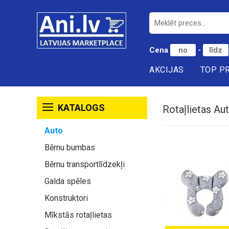
Cena
-
AKCIJAS
TOP P
KATALOGS
Rotaļlietas Au
Auto
Bērnu bumbas
Bērnu transportlīdzekļi
Galda spēles
Konstruktori
Mīkstās rotaļlietas