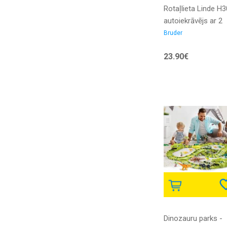
Rotaļlieta Linde H
autoiekrāvējs ar 2
paletēm | BR02511 
Bruder
4001702025113
23.90€
Dinozauru parks -