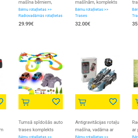
mašīna bērniem,
mašīnām, komplekts
tr
 ar
bērnu OFFROAD
bērniem ar 2gab
bē
Bērnu rotaļlietas >>
Bērnu rotaļlietas >>
Bēr
Radiovadāmās rotaļlietas
Trases
Tra
automašīna ar pulti,
mašīnām, 293 gab.
un 
29.99€
32.00€
35
15 km/h
elementi un aksesuāri
m
Tumsā spīdošās auto
Antigravitācijas rotaļu
Ra
em
trases komplekts
mašīna, vadāma ar
ar 
bērniem ar 2gab
roku žestu (ar
Ap
Bērnu rotaļlietas >>
Bērnu rotaļlietas >>
Bēr