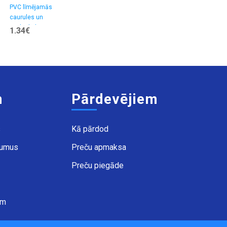
40mm
pudele ar
PVC līmējamās
Virtuves piederumi
Elektronika ->
caurules un
>> Pudeles
Sveces
salmiņu 550 ml
veidgabali>>PVC
1.34€
3.99€
5.47€
Redukcijas ieliktnis
m
Pārdevējiem
s
Kā pārdod
kumus
Preču apmaksa
Preču piegāde
ēm