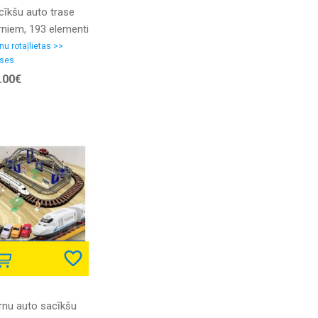
cīkšu auto trase
rniem, 193 elementi
,80m gara) +
nu rotaļlietas >>
ses
šīna
.00€
rnu auto sacīkšu