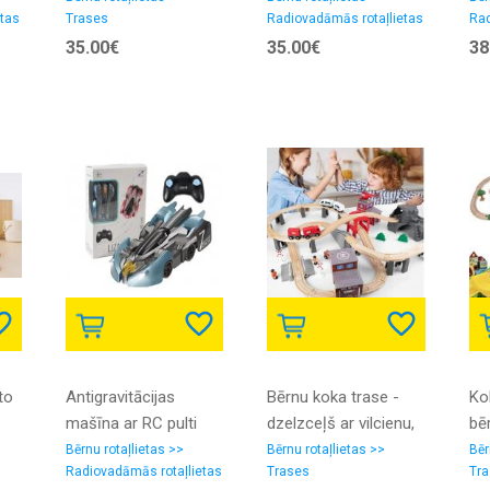
etas
Trases
Radiovadāmās rotaļlietas
Rad
spīdošām mašīnām,
pulksteni), pa sienām
off
35.00€
35.00€
38
675 cm gara maģiskā
un grīdām braucošais
tāl
trase, 484 gab.
auto, 360 grādu
elementi
rotējošā, elektriskā
triku automašīna ar
LED apgaismojumu
to
Antigravitācijas
Bērnu koka trase -
Ko
mašīna ar RC pulti
dzelzceļš ar vilcienu,
bē
 37
bērniem, pa sienām
kravas automašīnu,
dz
Bērnu rotaļlietas >>
Bērnu rotaļlietas >>
Bēr
Radiovadāmās rotaļlietas
Trases
Tra
un grīdām braucošais
helikopteri un
vi