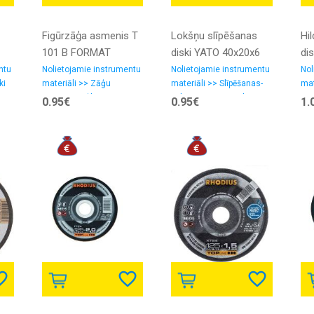
Figūrzāģa asmenis T
Lokšņu slīpēšanas
Hil
101 B FORMAT
diski YATO 40x20x6
dis
12
ntu
Nolietojamie instrumentu
Nolietojamie instrumentu
Nol
ki
materiāli >> Zāģu
materiāli >> Slīpēšanas-
mat
asmeņi, zāģlentas
pulēšanas materiali,
0.95€
0.95€
1.
smilšpapīrs