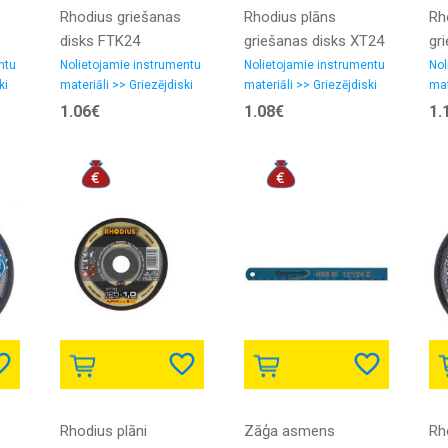
Rhodius griešanas
Rhodius plāns
Rh
disks FTK24
griešanas disks XT24
gr
125x2.0x22.23
125x1.5x22.23
12
ntu
Nolietojamie instrumentu
Nolietojamie instrumentu
Nol
ki
materiāli >> Griezējdiski
materiāli >> Griezējdiski
mat
.
1.06€
1.08€
1.
Rhodius plāni
Zāģa asmens
Rh