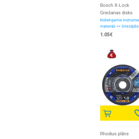
Bosch X-Lock
Griešanas disks
metālam
Nolietojamie instrume
materiāli >> Griezējdis
125x1.0x22.2 3 mm
1.05€
(Standard for Inox)
Rhodius plāns