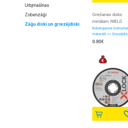
Urbjmašīnas
Zobenzāģi
Griešanas disks
metālam IWELD
Zāģu diski un griezējdiski
125x1,0x22,2
Nolietojamie instrume
materiāli >> Griezējdis
0.80€