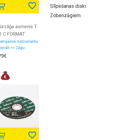
Slīpešanas diski
Zobenzāgiem
gūrzāģa asmenis T
1 C FORMAT
ietojamie instrumentu
eriāli >> Zāģu
eņi, zāģlentas
79€