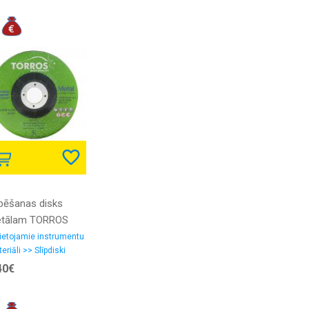
īpēšanas disks
tālam TORROS
5x6x22,2
ietojamie instrumentu
eriāli >> Slīpdiski
40€