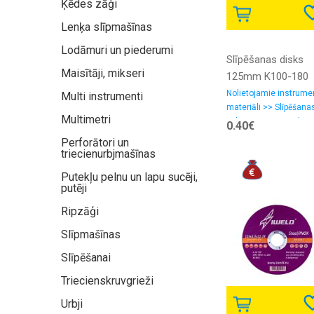
Ķēdes zāģi
Lenķa slīpmašīnas
Lodāmuri un piederumi
Slīpēšanas disks
Maisītāji, mikseri
125mm K100-180
Nolietojamie instrume
Multi instrumenti
materiāli >> Slīpēšana
Multimetri
pulēšanas materiali,
0.40€
smilšpapīrs
Perforātori un
triecienurbjmašīnas
Putekļu pelnu un lapu sucēji,
putēji
Ripzāģi
Slīpmašīnas
Slīpēšanai
Triecienskruvgrieži
Urbji