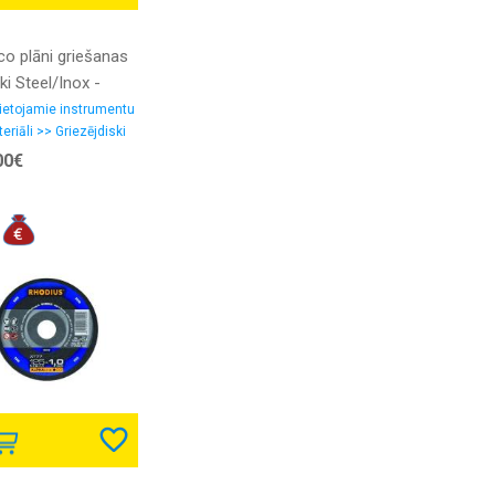
co plāni griešanas
ki Steel/Inox -
5mm - Hildisc
ietojamie instrumentu
eriāli >> Griezējdiski
00€