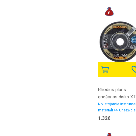
Rhodius plāns
griešanas disks X
115x1.5x22.23
Nolietojamie instrume
materiāli >> Griezējdis
1.32€