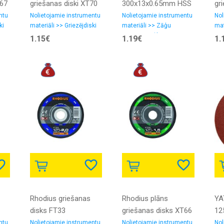
T67
griešanas diski XT70
300x13x0.65mm HSS
gr
125x1.0-1.5x22.23
Z24 FORMAT
12
ntu
Nolietojamie instrumentu
Nolietojamie instrumentu
Nol
ki
materiāli >> Griezējdiski
materiāli >> Zāģu
mat
asmeņi, zāģlentas
1.15€
1.19€
1.
Rhodius griešanas
Rhodius plāns
YA
disks FT33
griešanas disks XT66
12
125x2.0x22.23
125x1.5x22.23
5g
ntu
Nolietojamie instrumentu
Nolietojamie instrumentu
Nol