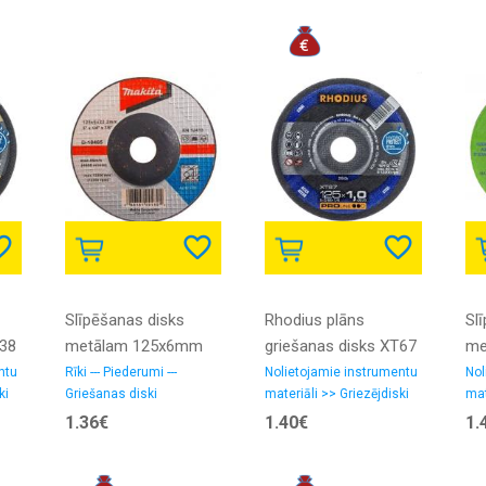
Slīpēšanas disks
Rhodius plāns
Sl
T38
metālam 125x6mm
griešanas disks XT67
me
A24R Makita D-18465
125x1.5x22.23
12
ntu
Rīki --- Piederumi ---
Nolietojamie instrumentu
Nol
ki
Griešanas diski
materiāli >> Griezējdiski
mat
1.36€
1.40€
1.