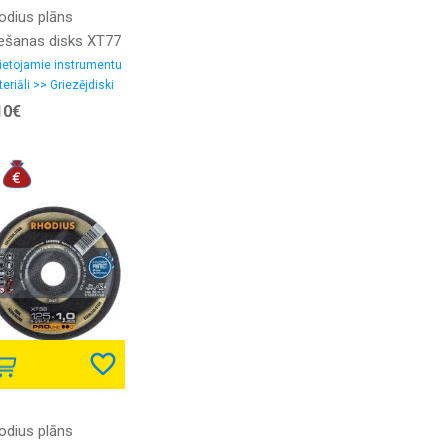
odius plāns
iešanas disks XT77
5x1.0x22.23
ietojamie instrumentu
eriāli >> Griezējdiski
10€
odius plāns