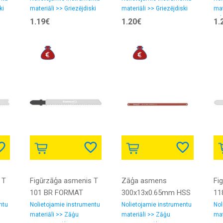
ki
materiāli >> Griezējdiski
materiāli >> Griezējdiski
mat
pul
1.19€
1.20€
1.
smi
 T
Figūrzāģa asmenis T
Zāģa asmens
Fi
101 BR FORMAT
300x13x0.65mm HSS
11
Z32-18 FORMAT
ntu
Nolietojamie instrumentu
Nolietojamie instrumentu
Nol
materiāli >> Zāģu
materiāli >> Zāģu
mat