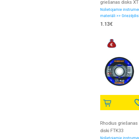
griešanas disks X
125x1.0x22.23
Nolietojamie instrume
materiāli >> Griezējdis
1.13€
Rhodius griešanas
diski FTK33
125x3.0x22.23
Nolietojamie instrume