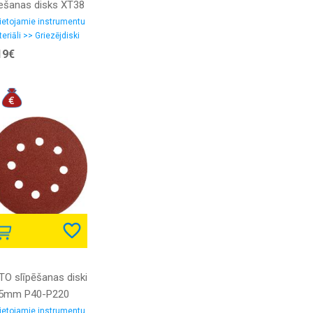
iešanas disks XT38
5x1.0x22.23
ietojamie instrumentu
eriāli >> Griezējdiski
19€
TO slīpēšanas diski
5mm P40-P220
ab.
ietojamie instrumentu