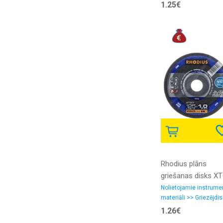
asmeņi, zāģlentas
1.25€
Rhodius plāns
griešanas disks X
115x1.0x22.23
Nolietojamie instrume
materiāli >> Griezējdis
1.26€