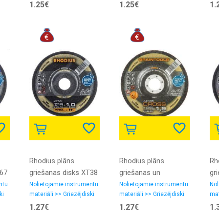
asmeņi, zāģlentas
asmeņi, zāģlentas
asm
1.25€
1.25€
1.
Rhodius plāns
Rhodius plāns
Rh
T67
griešanas disks XT38
griešanas un
gr
115x1.0x22.23
slīpēšanas disks
12
ntu
Nolietojamie instrumentu
Nolietojamie instrumentu
Nol
ki
materiāli >> Griezējdiski
materiāli >> Griezējdiski
mat
XTK35 Cross
1.27€
1.27€
1.
125x1.9x22.23