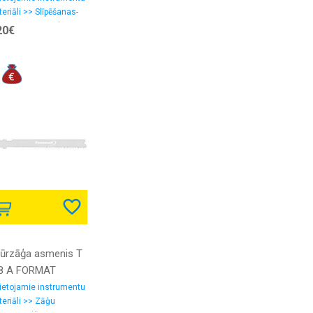
eriāli >> Slīpēšanas-
ēšanas materiali,
20€
lšpapīrs
gūrzāģa asmenis T
8 A FORMAT
ietojamie instrumentu
eriāli >> Zāģu