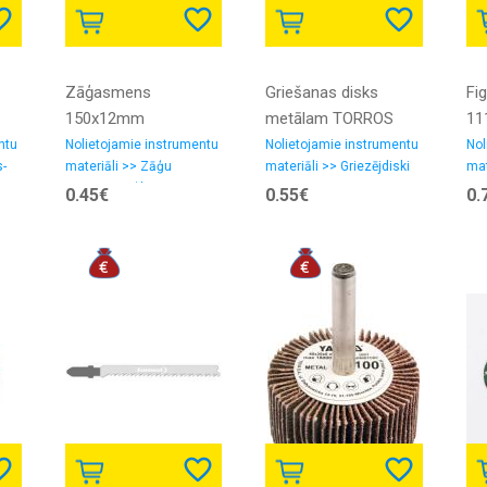
Zāģasmens
Griešanas disks
Fi
150x12mm
metālam TORROS
11
125x1,0x22,2
ntu
Nolietojamie instrumentu
Nolietojamie instrumentu
Nol
s-
materiāli >> Zāģu
materiāli >> Griezējdiski
mat
asmeņi, zāģlentas
asm
0.45€
0.55€
0.