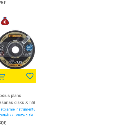
eņi, zāģlentas
25€
odius plāns
iešanas disks XT38
5x1.5x22.23
ietojamie instrumentu
eriāli >> Griezējdiski
30€