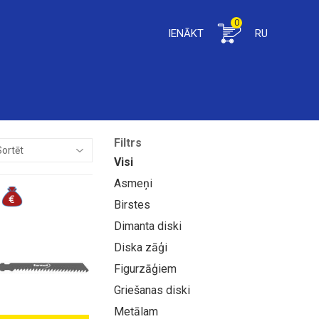
0
IENĀKT
RU
Filtrs
Visi
Asmeņi
Birstes
Dimanta diski
Diska zāģi
Figurzāģiem
Griešanas diski
Metālam