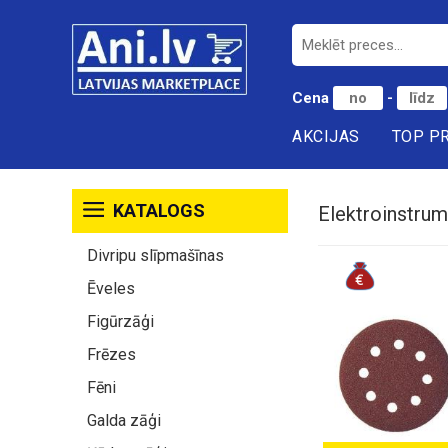
Cena
-
AKCIJAS
TOP P
KATALOGS
Elektroinstrume
Divripu slīpmašīnas
Ēveles
Figūrzāģi
Frēzes
Fēni
Galda zāģi