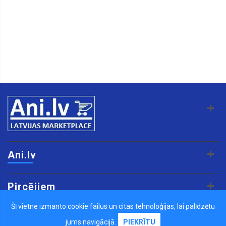
Ani.lv
Pircējiem
Šī vietne izmanto cookie failus un citas tehnoloģijas, lai palīdzētu
Pārdevējiem
jums navigācijā.
PIEKRĪTU