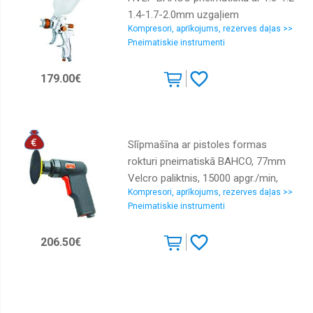
1.4-1.7-2.0mm uzgaļiem
Kompresori, aprīkojums, rezerves daļas >>
Pneimatiskie instrumenti
179.00€
Slīpmašīna ar pistoles formas
rokturi pneimatiskā BAHCO, 77mm
Velcro paliktnis, 15000 apgr./min,
Kompresori, aprīkojums, rezerves daļas >>
250W
Pneimatiskie instrumenti
206.50€