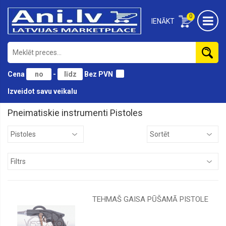
0
IENĀKT
Cena
-
Bez PVN
Izveidot savu veikalu
Pneimatiskie instrumenti Pistoles
Atskaldāmie
āmuri
Gaisa
pistoles
Komplekti
Kompresori
TEHMAŠ GAISA PŪŠAMĀ PISTOLE
Krāsu
smidzinatāji