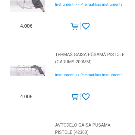
Piederumi
Instrumenti >> Pneimatikas instruments
Pistoles
Slīpmašīnas
4.00€
Sļūtenes
Triecienatslēgas
TEHMAŠ GAISA PŪŠAMĀ PISTOLE
(GARUMS 200MM)
Instrumenti >> Pneimatikas instruments
4.00€
AVTODELO GAISA PŪŠAMĀ
PISTOLE (42300)