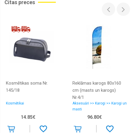
Citas preces
Sailun
Sava
Starmaxx
Taurus
Tigar
Toyo
Tracmax
Tri-
ace
Kosmētikas soma Nr.
Reklāmas karogs 80x160
Triangle
145/18
cm (masts un karogs)
Viking
Nr.4/1
Kosmētikai
Aksesuāri >> Karogi >> Karogi un
Vredestein
masti
Westlake
14.85€
96.80€
Yokohama