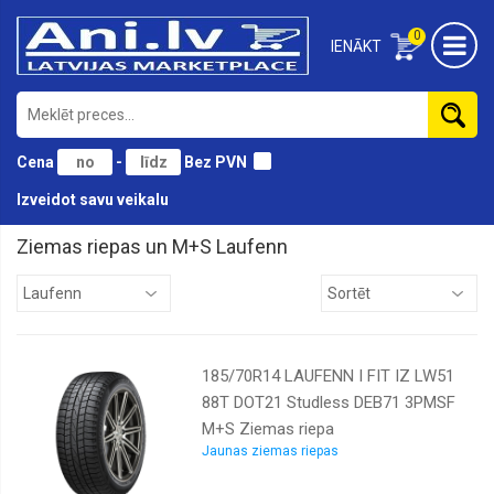
0
IENĀKT
Cena
-
Bez PVN
Izveidot savu veikalu
Ziemas riepas un M+S Laufenn
Antares
Austone
Bridgestone
185/70R14 LAUFENN I FIT IZ LW51
Continental
88T DOT21 Studless DEB71 3PMSF
Cooper
M+S Ziemas riepa
Diamondback
Jaunas ziemas riepas
Doublestar