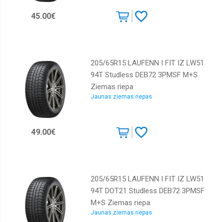
Dunlop
45.00€
Falken
Federal
205/65R15 LAUFENN I FIT IZ LW51
GT
Radial
94T Studless DEB72 3PMSF M+S
Ziemas riepa
GiTi
Jaunas ziemas riepas
Gislaved
GoodYear
49.00€
Goodride
Greenmax
Gripmax
205/65R15 LAUFENN I FIT IZ LW51
Hankook
94T DOT21 Studless DEB72 3PMSF
Horizon
M+S Ziemas riepa
Jaunas ziemas riepas
Kormoran