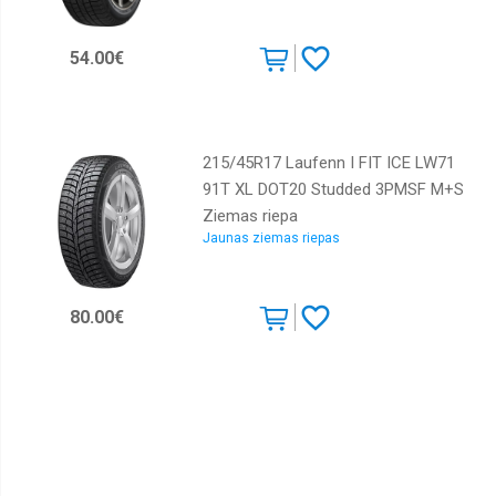
Kumho
54.00€
Lassa
Laufenn
Marshal
215/45R17 Laufenn I FIT ICE LW71
Maxxis
91T XL DOT20 Studded 3PMSF M+S
Michelin
Ziemas riepa
Jaunas ziemas riepas
Nankang
Nokian
80.00€
Nordman
Orium
Ovation
Pirelli
Rotalla