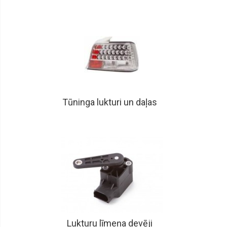
arkas
Remontdaļas
sliekšņi
Remontdaļas,
durvis
Dzinēju
aizsegi
Bremžu
aizsegi
Tūninga lukturi un daļas
Spoguļi,
korpusi,
motoriņi
Spoguļu
stikli
Gāzes
atsperes
Restes,
Restu
uzlikas,
Lukturu līmeņa devēji
Joslas