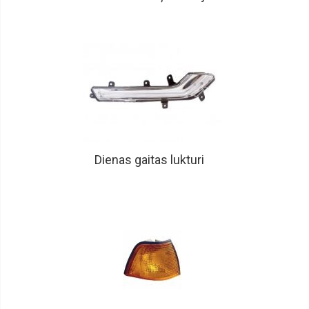
Buferi,
buferu
sliedes,
uzlikas,
spoileri
Degvielas
tvertnes,
caurules,
stīpas
Degvielas
tvertnes
Dienas gaitas lukturi
korķi
Priekšas
rāmji
Dzinēju
pārsegi,
slēdži,
bagažnieku
vāki
Emblēmas