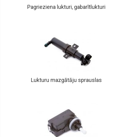
Rokturi,
slēdzenes,
Pagrieziena lukturi, gabarītlukturi
fiksatori
Moldingi,
spārnu
uzlikas,
plastmasas
daļas
Durvju
gumijas
Durvju
rullīši,
sliedes
Lukturu mazgātāju sprauslas
Logu
pacēlāji,
remkomplekti
Logu
tīritāju
mehānismi,
motoriņi,
slotiņu
turētāji