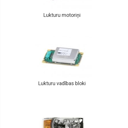
Logu
tīrītāju
slotiņas
Lukturu motoriņi
Logu
škidruma
tvertnes,
sūknīši
Slēdži
Vilkšanas
cilpas
Parkošanās
sensori
Bagažnieka
Lukturu vadības bloki
vanniņas,
grīdiņas
Radiatori
dzesēšanas,
caurules
Radiatori
kondicioniera,
caurules