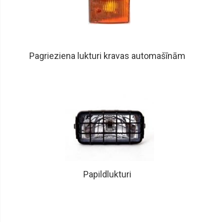
sajūgi,
vārsti
Kondicioniera
sausinātāji
Kondicioniera
Pagrieziena lukturi kravas automašīnām
sistēmas
daļas
Kondicionieru
iztvaicētāji
Instrumenti
Tūninga
sporta
izpūtēji
Papildlukturi