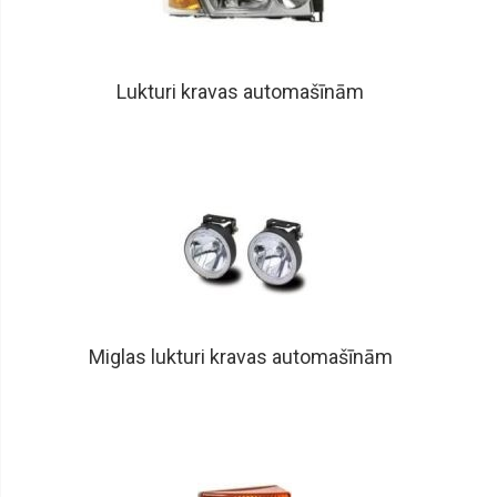
Radiatori
interkūleri,
caurules
Lukturi kravas automašīnām
Radiatori
salona,
caurules
Radiatori
eļļas
Radiatoru
vāciņi
Ventilatori
dzesēšanas,
Viskosajūgi
Miglas lukturi kravas automašīnām
Ventilatori
salona
Izplešanās
tvertnes
Kondicionieru
sūkņi,