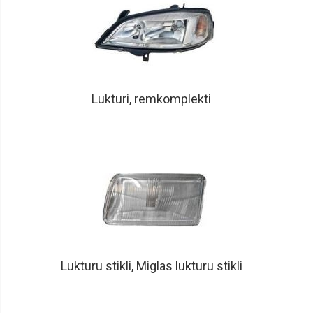
STOP,
numuru
apgaismes
lukturi
Lukturu
līmeņa
devēji
Lukturi, remkomplekti
Tūninga
lukturi
un
daļas
Dienas
gaitas
lukturi
Pagrieziena
lukturi,
gabarītlukturi
Lukturu
mazgātāju
Lukturu stikli, Miglas lukturu stikli
sprauslas
Lukturu
motoriņi