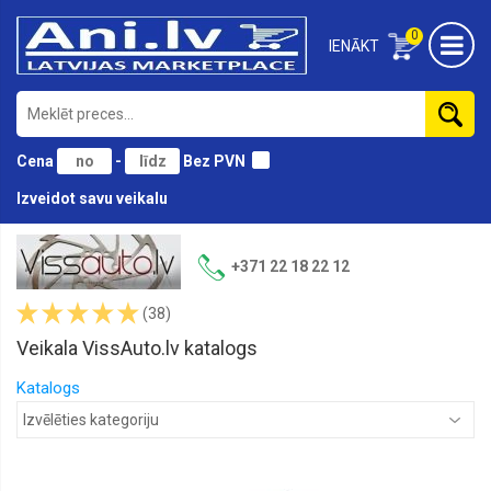
0
IENĀKT
Cena
-
Bez PVN
Izveidot savu veikalu
Lukturi,
remkomplekti
+371 22 18 22 12
Lukturu
(38)
stikli,
Miglas
Veikala VissAuto.lv katalogs
lukturu
stikli
Katalogs
Miglas
lukturi
Aizmugures
lukturi,