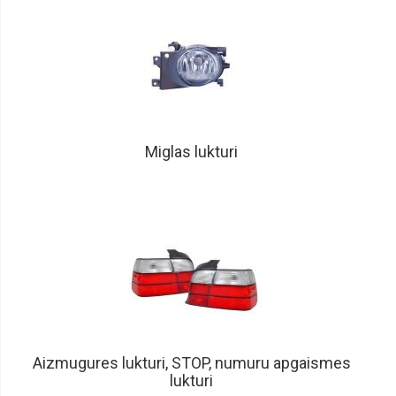
Lukturu
vadības
bloki
Lukturi
kravas
automašīnām
Miglas
Miglas lukturi
lukturi
kravas
automašīnām
Pagrieziena
lukturi
kravas
automašīnām
Papildlukturi
Spārni
Spārnu
sargi
Aizmugures lukturi, STOP, numuru apgaismes
lukturi
Remontdaļas