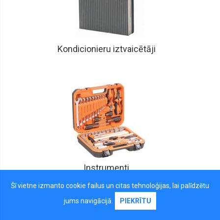
Kondicionieru iztvaicētāji
Instrumenti
Šī vietne izmanto cookie failus un citas tehnoloģijas, lai palīdzētu
jums navigācijā.
PIEKRĪTU