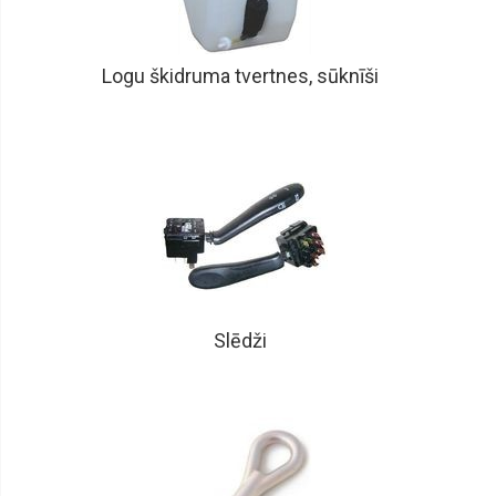
Logu škidruma tvertnes, sūknīši
Slēdži