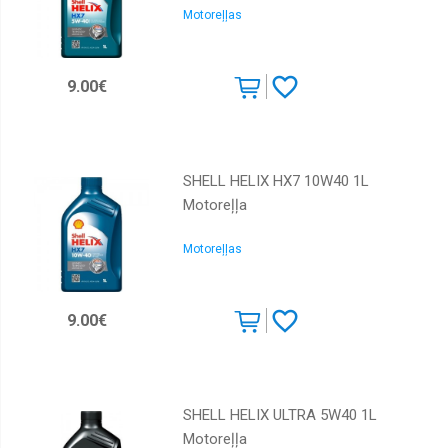
Motoreļļas
GM
Igol
9.00€
Liqui
Moly
Mannol
Meguin
SHELL HELIX HX7 10W40 1L
Motoreļļa
Mercedes
Mobil
Motoreļļas
Motorex
Motul
9.00€
Piedevas
Ravenol
Repsol
SHELL HELIX ULTRA 5W40 1L
Motoreļļa
Shell