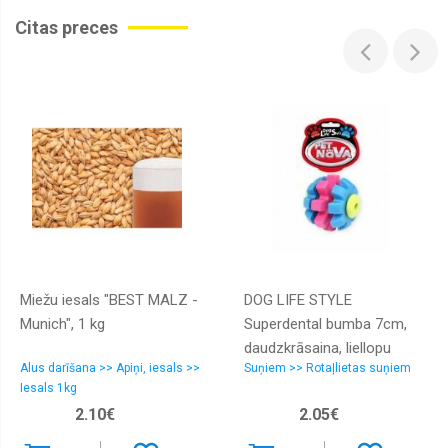
Citas preces
Miežu iesals "BEST MALZ -
DOG LIFE STYLE
Munich", 1 kg
Superdental bumba 7cm,
daudzkrāsaina, liellopu
Alus darīšana >> Apiņi, iesals >>
Suņiem >> Rotaļlietas suņiem
aromāts
Iesals 1kg
2.10€
2.05€