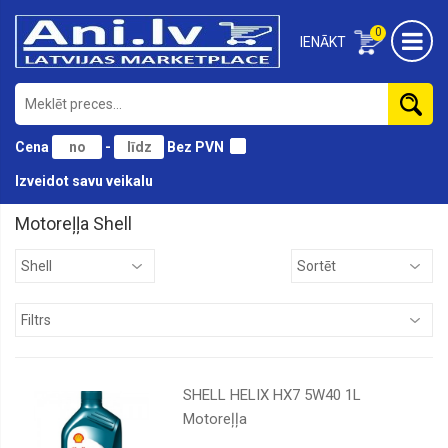
0
IENĀKT
Cena
-
Bez PVN
Izveidot savu veikalu
Motoreļļa Shell
BMW
Castrol
ELF
Eni
Eurol
SHELL HELIX HX7 5W40 1L
Ford
Motoreļļa
Fuchs