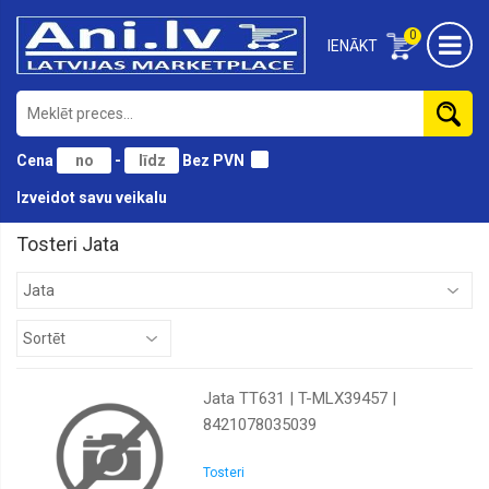
0
IENĀKT
Cena
-
Bez PVN
Izveidot savu veikalu
Tosteri Jata
Jata TT631 | T-MLX39457 |
8421078035039
Tosteri