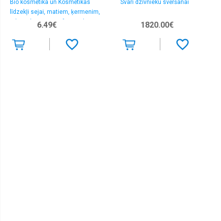
Bio kosmētika un Kosmētikas
Svari dzīvnieku svēršanai
līdzekļi sejai, matiem, ķermenim,
rokām, kājām > Profesionālas
6.49€
1820.00€
matu krāsas un oksidanti