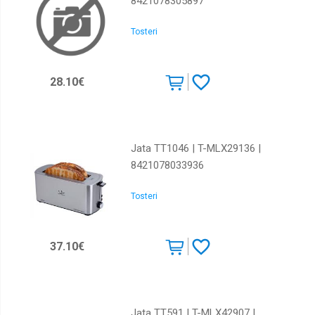
8421078305897
Tosteri
28.10€
Jata TT1046 | T-MLX29136 |
8421078033936
Tosteri
37.10€
Jata TT591 | T-MLX42907 |