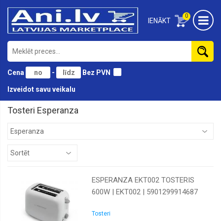
0
IENĀKT
Cena
-
Bez PVN
Izveidot savu veikalu
Tosteri Esperanza
ESPERANZA EKT002 TOSTERIS
600W | EKT002 | 5901299914687
Tosteri