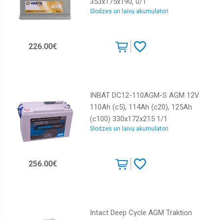
353x175x190, 0/1
Slodzes un laivu akumulatori
EAN4016987167007
226.00€
INBAT DC12-110AGM-S AGM 12V
110Ah (c5), 114Ah (c20), 125Ah
(c100) 330x172x215 1/1
Slodzes un laivu akumulatori
EAN4250227555753
256.00€
Intact Deep Cycle AGM Traktion