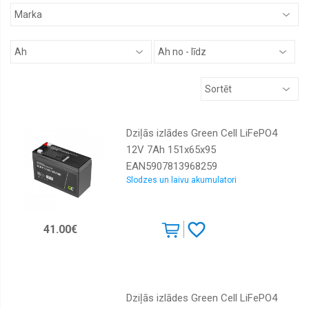
Akumulatoru
piederumi
Starta
palīgiekārtas
boosteri
Želejas
akumulatori
Jaunas
Dziļās izlādes Green Cell LiFePO4
vasaras
riepas
12V 7Ah 151x65x95
EAN5907813968259
Jaunas
Slodzes un laivu akumulatori
vissezonas
riepas
M+S
Jaunas
41.00€
ziemas
riepas
Auto
rezerves
daļas
Dziļās izlādes Green Cell LiFePO4