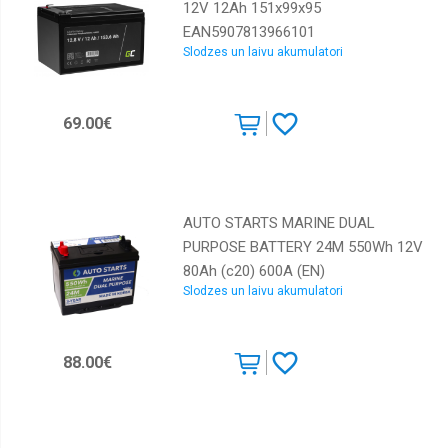
12V 12Ah 151x99x95
Motoreļļas
EAN5907813966101
Laivu
Slodzes un laivu akumulatori
eļļas
Moto
eļļas
69.00€
Transmisijas
eļļas
Antifrīzs
AUTO STARTS MARINE DUAL
Auto
ķīmija
PURPOSE BATTERY 24M 550Wh 12V
80Ah (c20) 600A (EN)
Signalizacijas
Slodzes un laivu akumulatori
260x172x200/223 1/1 EAN47
88.00€