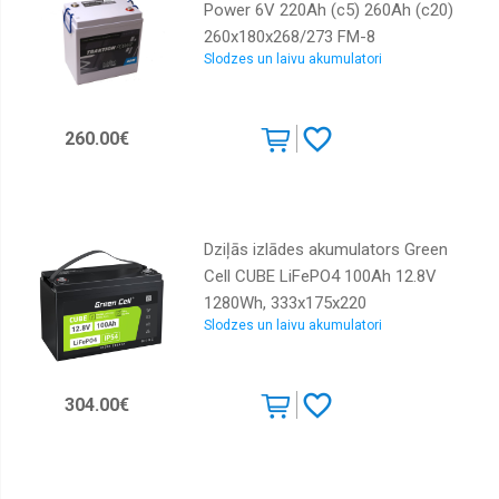
Power 6V 220Ah (c5) 260Ah (c20)
260x180x268/273 FM-8
Slodzes un laivu akumulatori
EAN4250227555197
260.00€
Dziļās izlādes akumulators Green
Cell CUBE LiFePO4 100Ah 12.8V
1280Wh, 333x175x220
Slodzes un laivu akumulatori
304.00€