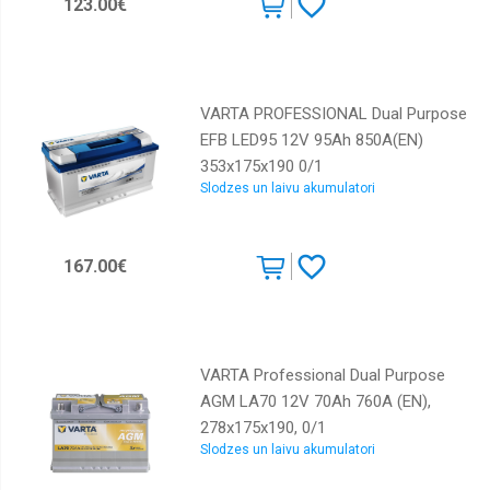
123.00€
VARTA PROFESSIONAL Dual Purpose
EFB LED95 12V 95Ah 850A(EN)
353x175x190 0/1
Slodzes un laivu akumulatori
EAN4016987164440
167.00€
VARTA Professional Dual Purpose
AGM LA70 12V 70Ah 760A (EN),
278x175x190, 0/1
Slodzes un laivu akumulatori
EAN4016987166987