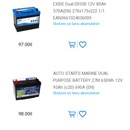
EXIDE Dual ER350 12V 80Ah
570A(EN) 270x173x222 1/1
EAN3661024036009
Slodzes un laivu akumulatori
97.00€
AUTO STARTS MARINE DUAL
PURPOSE BATTERY 27M 650Wh 12V
95Ah (c20) 690A (EN)
Slodzes un laivu akumulatori
303x172x200/223 1/1 EAN47
98.00€