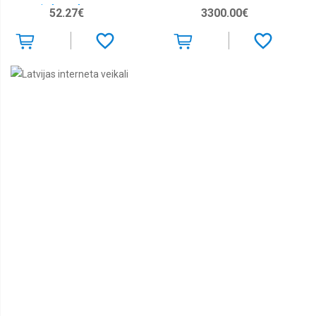
Gaismekļi "Lusso"
52.27€
3300.00€