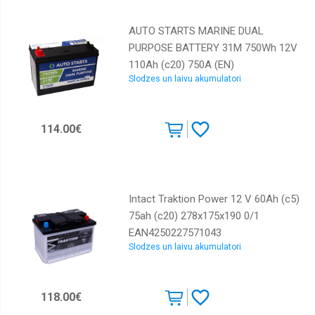
AUTO STARTS MARINE DUAL
PURPOSE BATTERY 31M 750Wh 12V
110Ah (c20) 750A (EN)
Slodzes un laivu akumulatori
330x172x217/238 1/1,
EAN4751039330694
114.00€
Intact Traktion Power 12 V 60Ah (c5)
75ah (c20) 278x175x190 0/1
EAN4250227571043
Slodzes un laivu akumulatori
118.00€