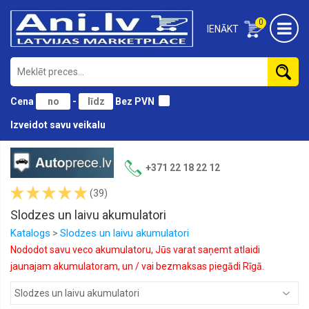
0
IENĀKT
Cena
-
Bez PVN
Izveidot savu veikalu
Akumulatori
automašīnām
+371 22 18 22 12
Slodzes
(39)
un
laivu
Slodzes un laivu akumulatori
akumulatori
Katalogs
Slodzes un laivu akumulatori
>
Akumulatori
Nododot savu veco akumulatoru, Jūs varat saņemt atlaidi
kravas
jaunajam akumulatoram, un / vai bezmaksas piegādi Rīgā.
automašīnām
Akumulatoru
ladētāji