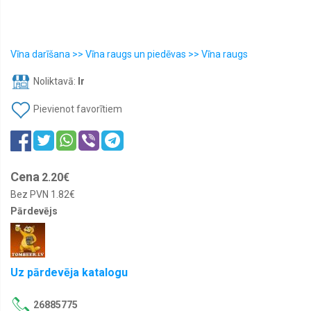
Garšvielas
Pārliešanai
Propilenglikolis
Vīna darīšana >> Vīna raugs un piedēvas >> Vīna raugs
(PG)
Noliktavā:
Ir
Vīna
darīšana
Pievienot favorītiem
Cena
2.20€
Bez PVN
1.82€
Pārdevējs
Uz pārdevēja katalogu
26885775