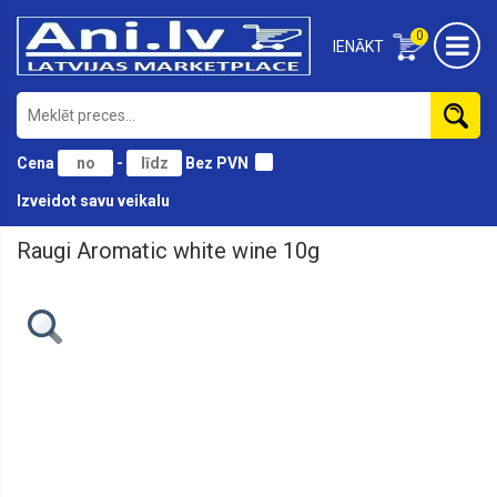
0
IENĀKT
Cena
-
Bez PVN
Izveidot savu veikalu
Raugi Aromatic white wine 10g
Alus
darīšana
Attīrīšanai
Augļu
un
ogu
preses
Destilācija
Esences