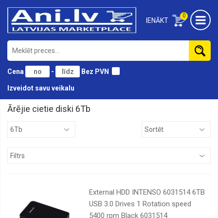
0
IENĀKT
Cena
-
Bez PVN
Izveidot savu veikalu
Ārējie cietie diski 6Tb
1Tb
2Tb
4Tb
500Gb
5Tb
External HDD INTENSO 6031514 6TB
6Tb
USB 3.0 Drives 1 Rotation speed
5400 rpm Black 6031514