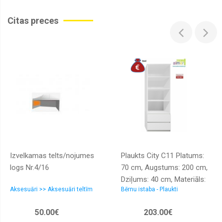
Citas preces
Izvelkamas telts/nojumes
Plaukts City C11 Platums:
logs Nr.4/16
70 cm, Augstums: 200 cm,
Dziļums: 40 cm, Materiāls:
Aksesuāri >> Aksesuāri teltīm
Bērnu istaba - Plaukti
LKSP + finieris + PVH,
Virsma: mātēta, Plauktu
50.00€
203.00€
skaits: 4, Korpusa krāsa: