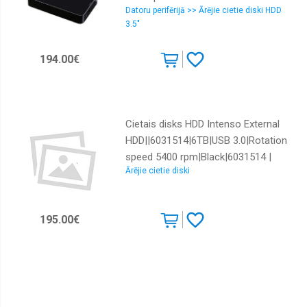
Datoru perifērijā >> Ārējie cietie diski HDD
3.5"
194.00€
Cietais disks HDD Intenso External
HDD||6031514|6TB|USB 3.0|Rotation
speed 5400 rpm|Black|6031514 |
Ārējie cietie diski
6031514 | 4034303025466
195.00€